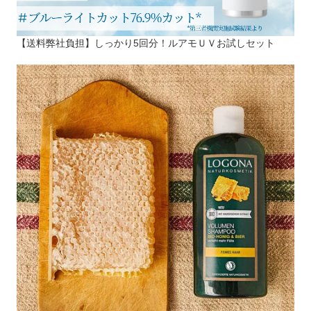
【送料弊社負担】しっかり5回分！ルアモＵＶお試しセット