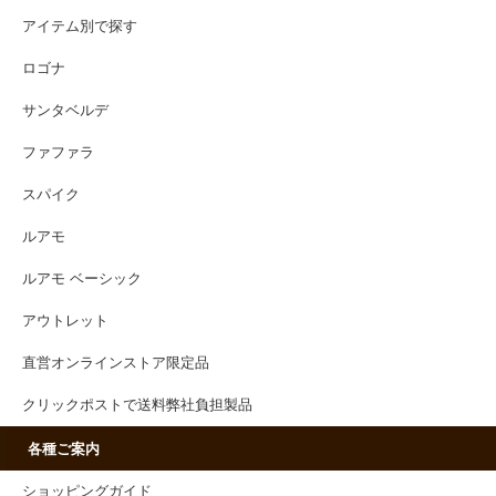
アイテム別で探す
ロゴナ
サンタベルデ
ファファラ
スパイク
ルアモ
ルアモ ベーシック
アウトレット
直営オンラインストア限定品
クリックポストで送料弊社負担製品
各種ご案内
ショッピングガイド