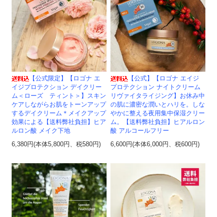
【公式限定】【ロゴナ エ
【公式】【ロゴナ エイジ
イジプロテクション デイクリー
プロテクション ナイトクリーム
ム＜ローズ ティント＞】スキン
リヴァイタライジング】お休み中
ケアしながらお肌をトーンアップ
の肌に濃密な潤いとハリを。しな
するデイクリーム＊メイクアップ
やかに整える夜用集中保湿クリー
効果による【送料弊社負担】ヒア
ム。【送料弊社負担】ヒアルロン
ルロン酸 メイク下地
酸 アルコールフリー
6,380円(本体5,800円、税580円)
6,600円(本体6,000円、税600円)