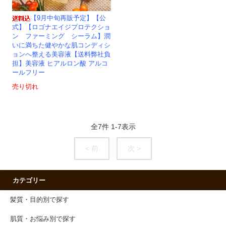
【9月中旬再販予定】【公
式】【ロゴナエイジプロテクショ
ン ファーミング シーラム】潤
いに満ちた健やかな肌コンディシ
ョンへ整える美容液【送料弊社負
担】美容液 ヒアルロン酸 アルコ
ールフリー
売り切れ
全
7
件
1
-
7
表示
< 前
次 >
カテゴリー
髪質・目的別で探す
肌質・お悩み別で探す