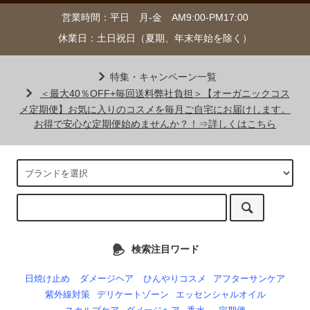
営業時間：平日 月-金 AM9:00-PM17:00
休業日：土日祝日（夏期、年末年始を除く）
特集・キャンペーン一覧
＜最大40％OFF+毎回送料弊社負担＞【オーガニックコス
メ定期便】お気に入りのコスメを毎月ご自宅にお届けします。
お得で安心な定期便始めませんか？！⇒詳しくはこちら
検索注目ワード
日焼け止め
ダメージヘア
ひんやりコスメ
アフターサンケア
紫外線対策
デリケートゾーン
エッセンシャルオイル