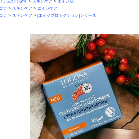
イテム別で探す
>
スキンケア
>
エイジ肌
ゴナ
>
スキンケア
>
エイジケア
ゴナ
>
スキンケア
>
[エイジプロテクション]シリーズ