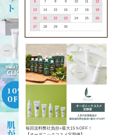
6
7
8
9
10
11
12
13
14
15
16
17
18
19
20
21
22
23
24
25
26
27
28
29
30
毎回送料弊社負担+最大15％OFF！
【オーガニックコスメ定期便】