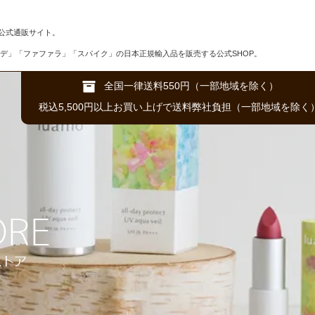
公式通販サイト。
デ」「ファファラ」「スパイク」の日本正規輸入品を販売する公式SHOP。
全国一律送料550円（一部地域を除く）
税込5,500円以上お買い上げで送料弊社負担（一部地域を除く