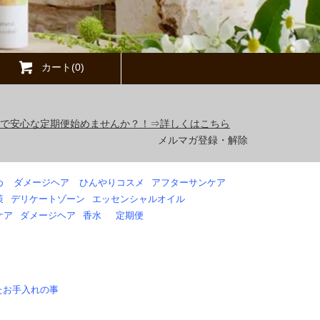
カート(0)
得で安心な定期便始めませんか？！⇒詳しくはこちら
メルマガ登録・解除
め
ダメージヘア
ひんやりコスメ
アフターサンケア
策
デリケートゾーン
エッセンシャルオイル
ケア
ダメージヘア
香水
定期便
たお手入れの事