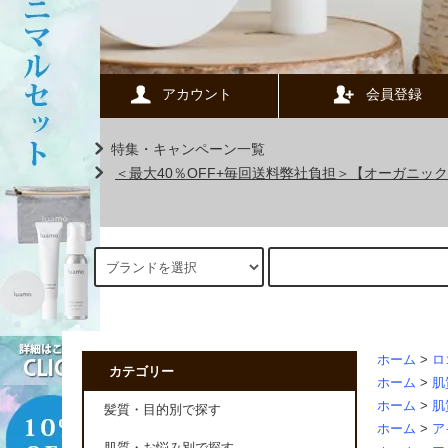
アカウント
会員登録
特集・キャンペーン一覧
＜最大40％OFF+毎回送料弊社負担＞【オーガニ
ホーム
>
ロ
カテゴリー
ホーム
>
肌
ホーム
>
肌
髪質・目的別で探す
ホーム
>
ア