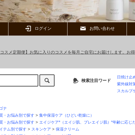
ログイン
お問い合わせ
ックコスメ定期便】お気に入りのコスメを毎月ご自宅にお届けします。お
日焼け止
検索注目ワード
紫外線対
スカルプ
ゴナ
質・お悩み別で探す
>
集中保湿ケア（ひどい乾燥に）
質・お悩み別で探す
>
エイジケア*（エイジ肌、プレエイジ肌）*年齢に応じ
イテム別で探す
>
スキンケア
>
保湿クリーム