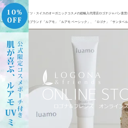
ドイツ・スイスのオーガニックコスメの総輸入代理店ロゴナジャパン直営
自社ブランド「ルアモ」「ルアモ ベーシック」、「ロゴナ」「サンタベル