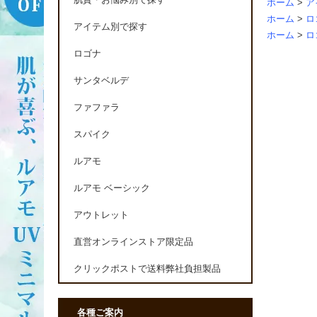
肌質・お悩み別で探す
ホーム
>
ア
ホーム
>
ロ
アイテム別で探す
ホーム
>
ロ
ロゴナ
サンタベルデ
ファファラ
スパイク
ルアモ
ルアモ ベーシック
アウトレット
直営オンラインストア限定品
クリックポストで送料弊社負担製品
各種ご案内