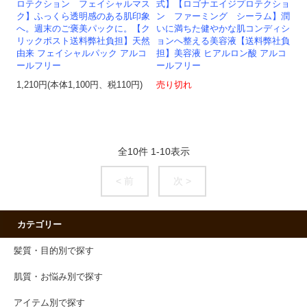
ロテクション フェイシャルマス
式】【ロゴナエイジプロテクショ
ク】ふっくら透明感のある肌印象
ン ファーミング シーラム】潤
へ。週末のご褒美パックに。【ク
いに満ちた健やかな肌コンディシ
リックポスト送料弊社負担】天然
ョンへ整える美容液【送料弊社負
由来 フェイシャルパック アルコ
担】美容液 ヒアルロン酸 アルコ
ールフリー
ールフリー
1,210円(本体1,100円、税110円)
売り切れ
全
10
件
1
-
10
表示
< 前
次 >
カテゴリー
髪質・目的別で探す
肌質・お悩み別で探す
アイテム別で探す