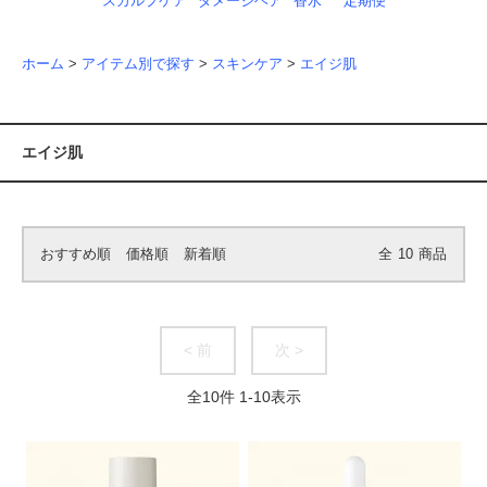
スカルプケア
ダメージヘア
香水
定期便
ホーム
>
アイテム別で探す
>
スキンケア
>
エイジ肌
エイジ肌
おすすめ順
価格順
新着順
全
10
商品
< 前
次 >
全
10
件
1
-
10
表示