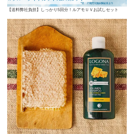
【送料弊社負担】しっかり5回分！ルアモＵＶお試しセット