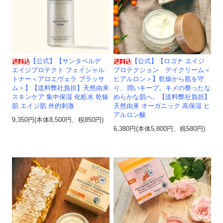
【公式】【サンタベルデ
【公式】【ロゴナ エイジ
エイジプロテクト フェイシャル
プロテクション デイクリーム＜
トナー＜アロエヴェラ ブラッサ
ヒアルロン＞】乾燥から肌を守
ム＞】【送料弊社負担】天然由来
り、潤いキープ。キメの整ったな
スキンケア 集中保湿 化粧水 乾燥
めらかな肌へ。【送料弊社負担】
肌 エイジ肌 外的刺激
天然由来 オーガニック 高保湿 ヒ
アルロン酸
9,350円(本体8,500円、税850円)
6,380円(本体5,800円、税580円)