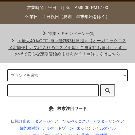
営業時間：平日 月-金 AM9:00-PM17:00
休業日：土日祝日（夏期、年末年始を除く）
特集・キャンペーン一覧
＜最大40％OFF+毎回送料弊社負担＞【オーガニックコス
メ定期便】お気に入りのコスメを毎月ご自宅にお届けします。
お得で安心な定期便始めませんか？！⇒詳しくはこちら
検索注目ワード
日焼け止め
ダメージヘア
ひんやりコスメ
アフターサンケア
紫外線対策
デリケートゾーン
エッセンシャルオイル