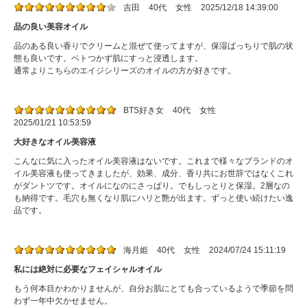
吉田
40代
女性
2025/12/18 14:39:00
品の良い美容オイル
品のある良い香りでクリームと混ぜて使ってますが、保湿ばっちりで肌の状
態も良いです。ベトつかず肌にすっと浸透します。
通常よりこちらのエイジシリーズのオイルの方が好きです。
BTS好き女
40代
女性
2025/01/21 10:53:59
大好きなオイル美容液
こんなに気に入ったオイル美容液はないです。これまで様々なブランドのオ
イル美容液も使ってきましたが、効果、成分、香り共にお世辞ではなくこれ
がダントツです。オイルになのにさっぱり。でもしっとりと保湿。2層なの
も納得です。毛穴も無くなり肌にハリと艶が出ます。ずっと使い続けたい逸
品です。
海月姫
40代
女性
2024/07/24 15:11:19
私には絶対に必要なフェイシャルオイル
もう何本目かわかりませんが、自分お肌にとても合っているようで季節を問
わず一年中欠かせません。