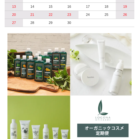
13
14
15
16
17
18
19
20
21
22
23
24
25
26
27
28
29
30