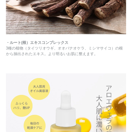
・ルート(根）エキスコンプレックス
3種の植物（タイツリオウギ、オオバナオケラ、ミシマサイコ）の根
から抽出されたエキス。より明るいお肌に整えます。