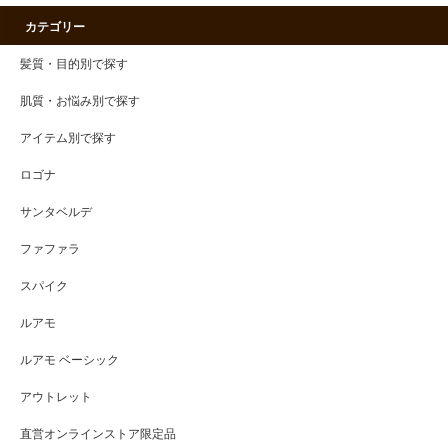
カテゴリー
髪質・目的別で探す
肌質・お悩み別で探す
アイテム別で探す
ロゴナ
サンタベルデ
ファファラ
スパイク
ルアモ
ルアモ ベーシック
アウトレット
直営オンラインストア限定品