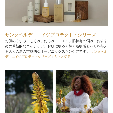
サンタベルデ エイジプロテクト・シリーズ
お肌のくすみ、むくみ、たるみ… エイジ肌特有の悩みにおすす
めの革新的なエイジケア。お肌に明るく輝く透明感とハリを与え
る大人の為の本格的なオーガニックスキンケアです。
サンタベル
デ エイジプロテクトシリーズをもっと知る