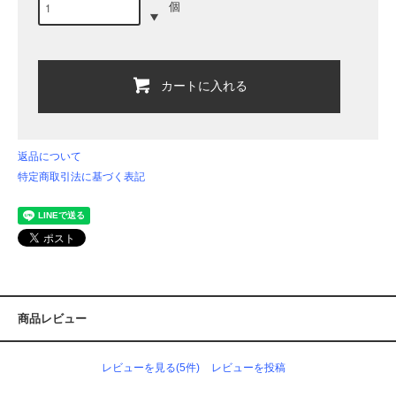
個
カートに入れる
返品について
特定商取引法に基づく表記
商品レビュー
レビューを見る(5件)
レビューを投稿