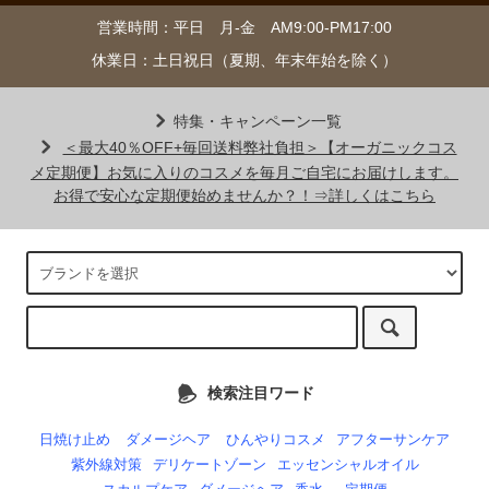
営業時間：平日 月-金 AM9:00-PM17:00
休業日：土日祝日（夏期、年末年始を除く）
特集・キャンペーン一覧
＜最大40％OFF+毎回送料弊社負担＞【オーガニックコス
メ定期便】お気に入りのコスメを毎月ご自宅にお届けします。
お得で安心な定期便始めませんか？！⇒詳しくはこちら
検索注目ワード
日焼け止め
ダメージヘア
ひんやりコスメ
アフターサンケア
紫外線対策
デリケートゾーン
エッセンシャルオイル