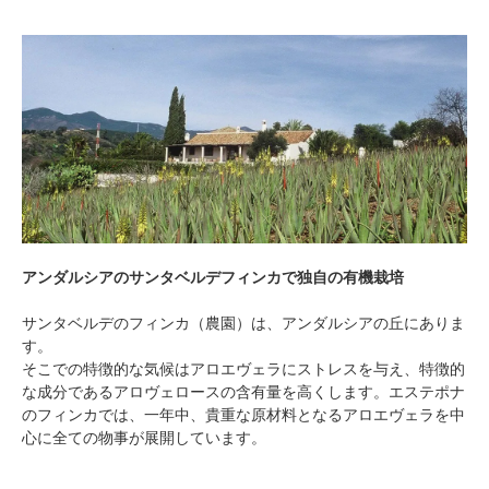
アンダルシアのサンタベルデフィンカで独自の有機栽培
サンタベルデのフィンカ（農園）は、アンダルシアの丘にありま
す。
そこでの特徴的な気候はアロエヴェラにストレスを与え、特徴的
な成分であるアロヴェロースの含有量を高くします。エステポナ
のフィンカでは、一年中、貴重な原材料となるアロエヴェラを中
心に全ての物事が展開しています。