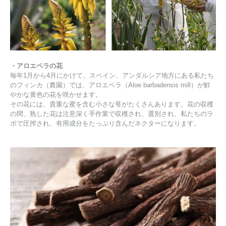
・アロエベラの花
毎年1月から4月にかけて、スペイン、アンダルシア地方にある私たち
のフィンカ（農園）では、アロエベラ（Aloe barbadensis mill）が鮮
やかな黄色の花を咲かせます。
その花には、貴重な蜜を含む小さな萼がたくさんあります。花の収穫
の間、熟した花は注意深く手作業で収穫され、選別され、私たちのラ
ボで圧搾され、有用成分をたっぷり含んだネクターになります。