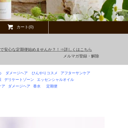
カート(0)
得で安心な定期便始めませんか？！⇒詳しくはこちら
メルマガ登録・解除
め
ダメージヘア
ひんやりコスメ
アフターサンケア
策
デリケートゾーン
エッセンシャルオイル
ケア
ダメージヘア
香水
定期便