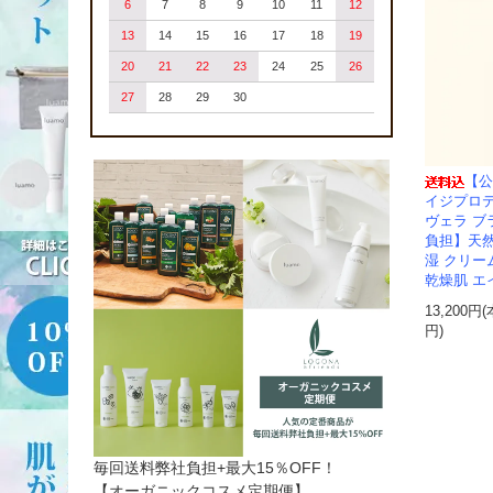
6
7
8
9
10
11
12
13
14
15
16
17
18
19
20
21
22
23
24
25
26
27
28
29
30
【公
イジプロ
ヴェラ 
負担】天然
湿 クリー
乾燥肌 エ
13,200円
円)
毎回送料弊社負担+最大15％OFF！
【オーガニックコスメ定期便】