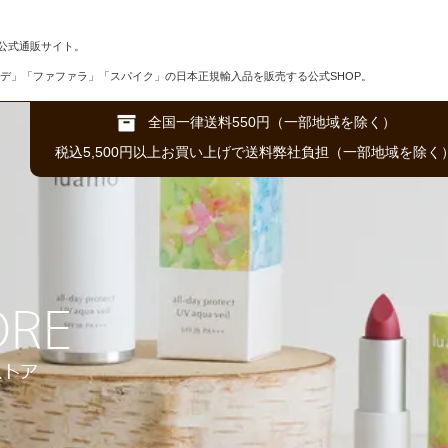
公式通販サイト。
デ」「ファファラ」「スパイク」の日本正規輸入品を販売する公式SHOP。
全国一律送料550円（一部地域を除く）
税込5,500円以上お買い上げで送料弊社負担（一部地域を除く