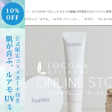
ドイツ・スイスのオーガニックコスメの総輸入代理店ロゴナジャパン直営
自社ブランド「ルアモ」「ルアモ ベーシック」、「ロゴナ」「サンタベル