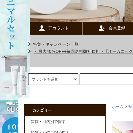
アカウント
会員登録
特集・キャンペーン一覧
＜最大40％OFF+毎回送料弊社負担＞【オーガニ
ホーム
>
サ
カテゴリー
髪質・目的別で探す