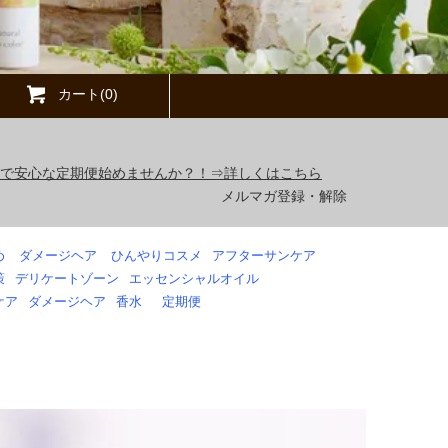
カート(0)
得で安心な定期便始めませんか？！⇒詳しくはこちら
メルマガ登録・解除
め
ダメージヘア
ひんやりコスメ
アフターサンケア
策
デリケートゾーン
エッセンシャルオイル
ケア
ダメージヘア
香水
定期便