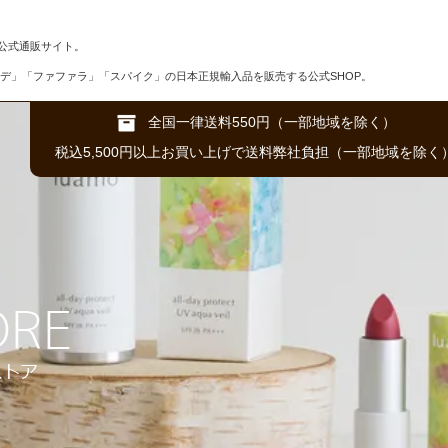
公式通販サイト。
デ」「ファファラ」「スパイク」の日本正規輸入品を販売する公式SHOP。
全国一律送料550円（一部地域を除く）
税込5,500円以上お買い上げで送料弊社負担（一部地域を除く