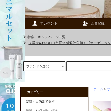
アカウント
会員登録
特集・キャンペーン一覧
＜最大40％OFF+毎回送料弊社負担＞【オーガニ
ホーム
>
サ
カテゴリー
髪質・目的別で探す