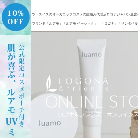
ドイツ・スイスのオーガニックコスメの総輸入代理店ロゴナジャパン直営
自社ブランド「ルアモ」「ルアモ ベーシック」、「ロゴナ」「サンタベル