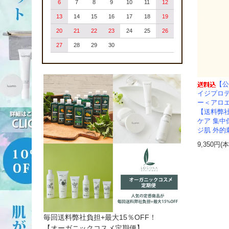
6
7
8
9
10
11
12
13
14
15
16
17
18
19
20
21
22
23
24
25
26
27
28
29
30
【公
イジプロ
ー＜アロ
【送料弊
ケア 集中
ジ肌 外的
9,350円(
毎回送料弊社負担+最大15％OFF！
【オーガニックコスメ定期便】