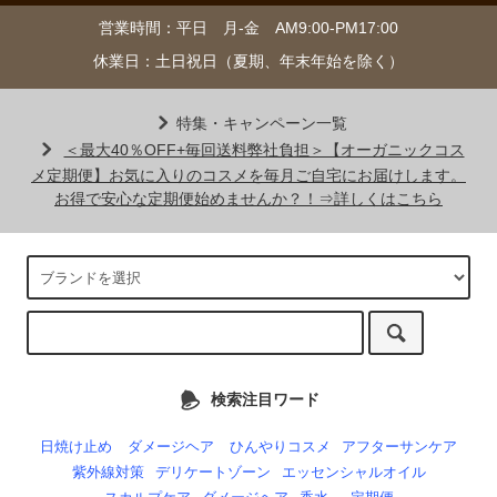
営業時間：平日 月-金 AM9:00-PM17:00
休業日：土日祝日（夏期、年末年始を除く）
特集・キャンペーン一覧
＜最大40％OFF+毎回送料弊社負担＞【オーガニックコス
メ定期便】お気に入りのコスメを毎月ご自宅にお届けします。
お得で安心な定期便始めませんか？！⇒詳しくはこちら
検索注目ワード
日焼け止め
ダメージヘア
ひんやりコスメ
アフターサンケア
紫外線対策
デリケートゾーン
エッセンシャルオイル