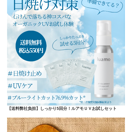
【送料弊社負担】しっかり5回分！ルアモＵＶお試しセット