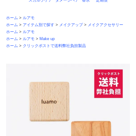
スカルプケア
ダメージヘア
香水
定期便
ホーム
>
ルアモ
ホーム
>
アイテム別で探す
>
メイクアップ
>
メイクアクセサリー
ホーム
>
ルアモ
ホーム
>
ルアモ
>
Make up
ホーム
>
クリックポストで送料弊社負担製品