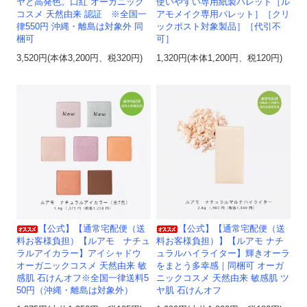
ヤと高発色。口紅 オーガニック
使いやすい専用紙製パレット［ル
コスメ 天然由来 認証 ※全国一
アモメイク専用パレット］［クリ
律550円 沖縄・離島は対象外 同
ックポスト対象製品］［代引不
梱可
可］
3,520円(本体3,200円、税320円)
1,320円(本体1,200円、税120円)
【公式】【通常宅配便（送
【公式】【通常宅配便（送
料お客様負担）【ルアモ ナチュ
料お客様負担）】【ルアモ ナチ
ラルアイカラー】アイシャドウ
ュラルハイライター】輝きオーラ
オーガニックコスメ 天然由来 敏
をまとう多幸感｜同梱可 オーガ
感肌 石けんオフ※全国一律送料5
ニックコスメ 天然由来 敏感肌 ツ
50円（沖縄・離島は対象外）
ヤ肌 石けんオフ