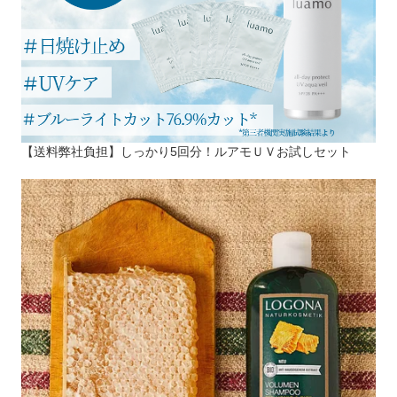
【送料弊社負担】しっかり5回分！ルアモＵＶお試しセット