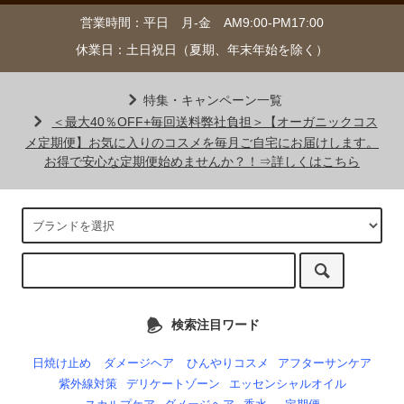
営業時間：平日 月-金 AM9:00-PM17:00
休業日：土日祝日（夏期、年末年始を除く）
特集・キャンペーン一覧
＜最大40％OFF+毎回送料弊社負担＞【オーガニックコス
メ定期便】お気に入りのコスメを毎月ご自宅にお届けします。
お得で安心な定期便始めませんか？！⇒詳しくはこちら
検索注目ワード
日焼け止め
ダメージヘア
ひんやりコスメ
アフターサンケア
紫外線対策
デリケートゾーン
エッセンシャルオイル