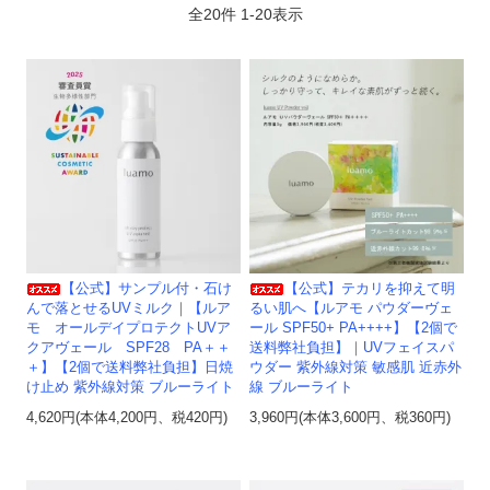
全
20
件
1
-
20
表示
【公式】サンプル付・石け
【公式】テカリを抑えて明
んで落とせるUVミルク｜【ルア
るい肌へ【ルアモ パウダーヴェ
モ オールデイプロテクトUVア
ール SPF50+ PA++++】【2個で
クアヴェール SPF28 PA＋＋
送料弊社負担】｜UVフェイスパ
＋】【2個で送料弊社負担】日焼
ウダー 紫外線対策 敏感肌 近赤外
け止め 紫外線対策 ブルーライト
線 ブルーライト
4,620円(本体4,200円、税420円)
3,960円(本体3,600円、税360円)