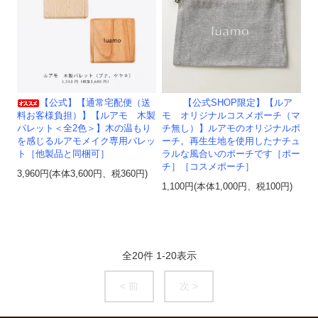
【公式】【通常宅配便（送
【公式SHOP限定】【ルア
料お客様負担）】【ルアモ 木製
モ オリジナルコスメポーチ（マ
パレット＜全2色＞】木の温もり
チ無し）】ルアモのオリジナルポ
を感じるルアモメイク専用パレッ
ーチ。再生生地を使用したナチュ
ト［他製品と同梱可］
ラルな風合いのポーチです［ポー
チ］［コスメポーチ］
3,960円(本体3,600円、税360円)
1,100円(本体1,000円、税100円)
全
20
件
1
-
20
表示
< 前
次 >