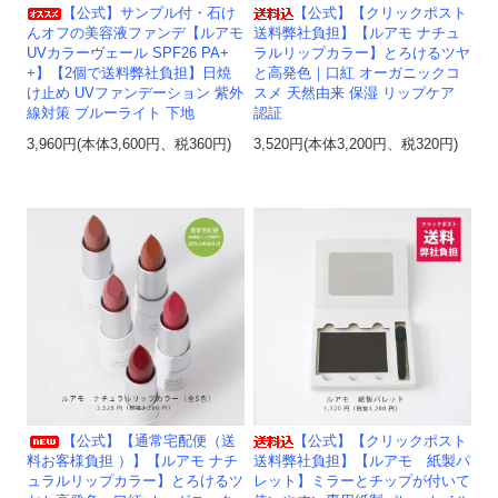
【公式】サンプル付・石け
【公式】【クリックポスト
んオフの美容液ファンデ【ルアモ
送料弊社負担】【ルアモ ナチュ
UVカラーヴェール SPF26 PA+
ラルリップカラー】とろけるツヤ
+】【2個で送料弊社負担】日焼
と高発色｜口紅 オーガニックコ
け止め UVファンデーション 紫外
スメ 天然由来 保湿 リップケア
線対策 ブルーライト 下地
認証
3,960円(本体3,600円、税360円)
3,520円(本体3,200円、税320円)
【公式】【通常宅配便（送
【公式】【クリックポスト
料お客様負担 ）】【ルアモ ナチ
送料弊社負担】【ルアモ 紙製パ
ュラルリップカラー】とろけるツ
レット】ミラーとチップが付いて