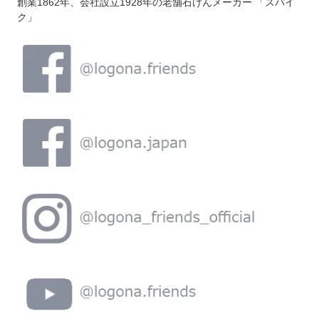
創業1862年、会社設立1928年の老舗石けんメーカー 「スパイ
ク」