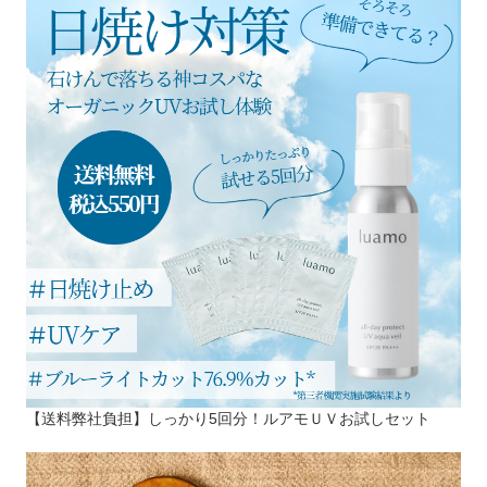
【送料弊社負担】しっかり5回分！ルアモＵＶお試しセット