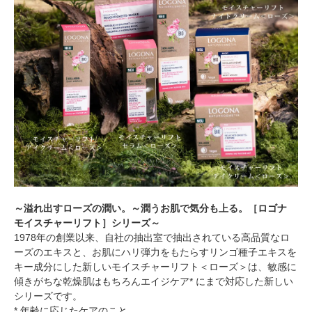
～溢れ出すローズの潤い。～潤うお肌で気分も上る。［ロゴナ
モイスチャーリフト］シリーズ～
1978年の創業以来、自社の抽出室で抽出されている高品質なロ
ーズのエキスと、お肌にハリ弾力をもたらすリンゴ種子エキスを
キー成分にした新しいモイスチャーリフト＜ローズ＞は、敏感に
傾きがちな乾燥肌はもちろんエイジケア* にまで対応した新しい
シリーズです。
* 年齢に応じたケアのこと