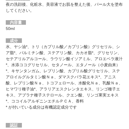
夜の洗顔後、化粧水、美容液でお肌を整えた後、パール大を塗布
してください。
内容量
50ml
成分
水、ヤシ油*、トリ（カプリル酸／カプリン酸）グリセリル、シ
ア脂*、パルミチン酸、ステアリン酸、カカオ脂*、グリセリン、
セテアリルアルコール、ラウリン酸イソアミル、アロエベラ液汁
*、水添ココグリセリル、セタノール、エタノール（小麦由来）
*、キサンタンガム、レブリン酸、カプリル酸グリセリル、ステ
アロイルグルタミン酸Ｎａ、ダマスクバラ花エキス*、アニス
酸、レブリン酸Ｎａ、トコフェロール、水酸化Ｎａ、乳酸Ｎａ、
ヒマワリ種子油*、アラリアエスクレンタエキス、リンゴ種子エ
キス、アブラナ種子ステロール、クエン酸、リンゴ果実エキス
*、ココイルアルギニンエチルＰＣＡ、香料
* が付いている成分は有機認定成分です
認証