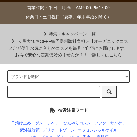
営業時間：平日 月-金 AM9:00-PM17:00
休業日：土日祝日（夏期、年末年始を除く）
特集・キャンペーン一覧
＜最大40％OFF+毎回送料弊社負担＞【オーガニックコス
メ定期便】お気に入りのコスメを毎月ご自宅にお届けします。
お得で安心な定期便始めませんか？！⇒詳しくはこちら
検索注目ワード
日焼け止め
ダメージヘア
ひんやりコスメ
アフターサンケア
紫外線対策
デリケートゾーン
エッセンシャルオイル