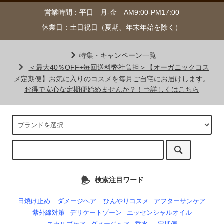
営業時間：平日 月-金 AM9:00-PM17:00
休業日：土日祝日（夏期、年末年始を除く）
特集・キャンペーン一覧
＜最大40％OFF+毎回送料弊社負担＞【オーガニックコス
メ定期便】お気に入りのコスメを毎月ご自宅にお届けします。
お得で安心な定期便始めませんか？！⇒詳しくはこちら
検索注目ワード
日焼け止め
ダメージヘア
ひんやりコスメ
アフターサンケア
紫外線対策
デリケートゾーン
エッセンシャルオイル