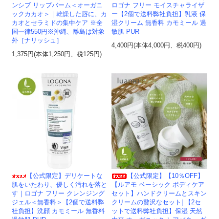
ンシブ リップバーム＜オーガニ
ロゴナ フリー モイスチャライザ
ックカカオ＞｜乾燥した唇に、カ
ー【2個で送料弊社負担】乳液 保
カオとセラミドの集中ケア ※全
湿クリーム 無香料 カモミール 過
国一律550円※沖縄、離島は対象
敏肌 PUR
外［ナリッシュ］
4,400円(本体4,000円、税400円)
1,375円(本体1,250円、税125円)
【公式限定】デリケートな
【公式限定】【10％OFF】
肌をいたわり、優しく汚れを落と
【ルアモ ベーシック ボディケア
す｜ロゴナ フリー クレンジング
セット】ハンドクリームとスキン
ジェル＜無香料＞【2個で送料弊
クリームの贅沢なセット| 【2セ
社負担】洗顔 カモミール 無香料
ットで送料弊社負担】保湿 天然