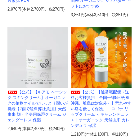
過敏肌 PUR
由来 オーガニック シアバター ギ
フトにおすすめ
2,970円(本体2,700円、税270円)
3,861円(本体3,510円、税351円)
【公式】【ルアモ ベーシッ
【公式】【通常宅配便（送
ク スキンクリーム】オーガニッ
料お客様負担 全国一律550円※
クの植物オイルでしっとり潤いが
沖縄、離島は対象外）】荒れやす
持続【2個で送料弊社負担】天然
い唇を優しく保護。｜ロゴナ リ
由来 顔・全身用保湿クリーム ジ
ップクリーム ＜キャレンデュラ
ェンダーレス 保湿
＞｜オーガニック 天然由来 カレ
ンデュラ 保湿
2,640円(本体2,400円、税240円)
1,210円(本体1,100円、税110円)