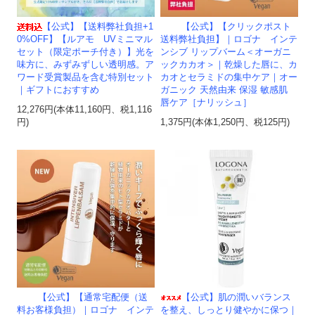
【公式】【送料弊社負担+1
【公式】【クリックポスト
0%OFF】【ルアモ UVミニマル
送料弊社負担】｜ロゴナ インテ
セット（限定ポーチ付き）】光を
ンシブ リップバーム＜オーガニ
味方に、みずみずしい透明感。ア
ックカカオ＞｜乾燥した唇に、カ
ワード受賞製品を含む特別セット
カオとセラミドの集中ケア｜オー
｜ギフトにおすすめ
ガニック 天然由来 保湿 敏感肌
唇ケア［ナリッシュ］
12,276円(本体11,160円、税1,116
円)
1,375円(本体1,250円、税125円)
【公式】【通常宅配便（送
【公式】肌の潤いバランス
料お客様負担）｜ロゴナ インテ
を整え、しっとり健やかに保つ｜