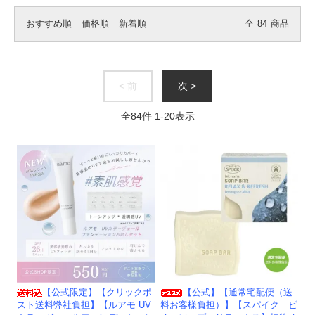
おすすめ順
価格順
新着順
全
84
商品
< 前
次 >
全
84
件
1
-
20
表示
【公式限定】【クリックポ
【公式】【通常宅配便（送
スト送料弊社負担】【ルアモ UV
料お客様負担）】【スパイク ビ