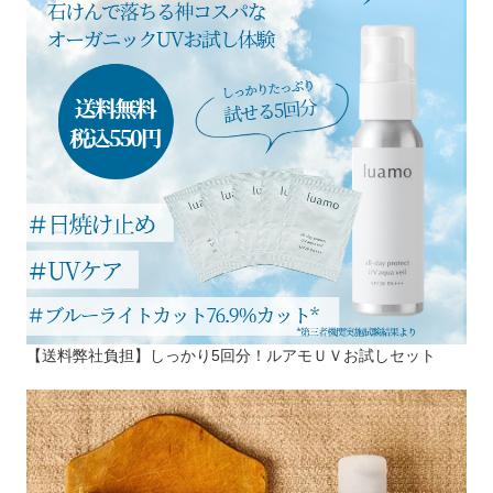
【送料弊社負担】しっかり5回分！ルアモＵＶお試しセット