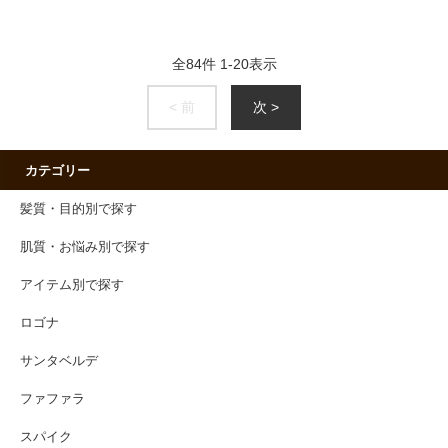
全
84
件
1
-
20
表示
< 前
次 >
カテゴリー
髪質・目的別で探す
肌質・お悩み別で探す
アイテム別で探す
ロゴナ
サンタベルデ
ファファラ
スパイク