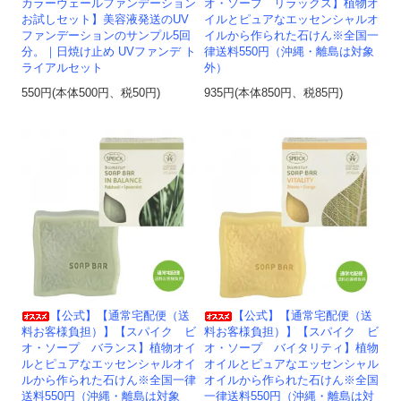
カラーヴェールファンデーション
オ・ソープ リラックス】植物オ
お試しセット】美容液発送のUV
イルとピュアなエッセンシャルオ
ファンデーションのサンプル5回
イルから作られた石けん※全国一
分。｜日焼け止め UVファンデ ト
律送料550円（沖縄・離島は対象
ライアルセット
外）
550円(本体500円、税50円)
935円(本体850円、税85円)
【公式】【通常宅配便（送
【公式】【通常宅配便（送
料お客様負担）】【スパイク ビ
料お客様負担）】【スパイク ビ
オ・ソープ バランス】植物オイ
オ・ソープ バイタリティ】植物
ルとピュアなエッセンシャルオイ
オイルとピュアなエッセンシャル
ルから作られた石けん※全国一律
オイルから作られた石けん※全国
送料550円（沖縄・離島は対象
一律送料550円（沖縄・離島は対