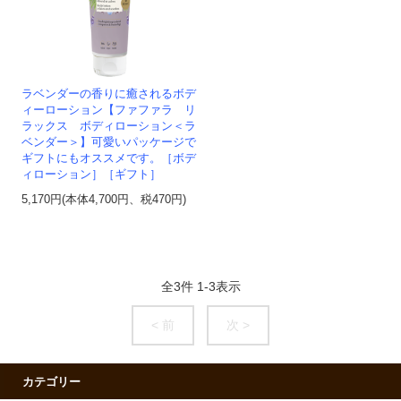
ラベンダーの香りに癒されるボデ
ィーローション【ファファラ リ
ラックス ボディローション＜ラ
ベンダー＞】可愛いパッケージで
ギフトにもオススメです。［ボデ
ィローション］［ギフト］
5,170円(本体4,700円、税470円)
全
3
件
1
-
3
表示
< 前
次 >
カテゴリー