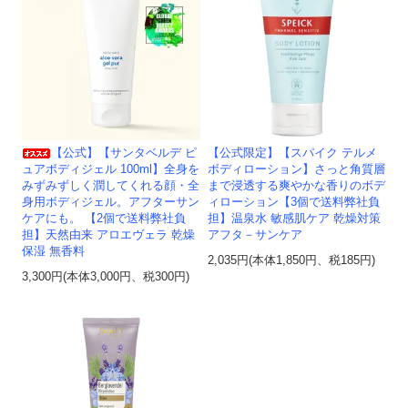
【公式】【サンタベルデ ピ
【公式限定】【スパイク テルメ
ュアボディジェル 100ml】全身を
ボディローション】さっと角質層
みずみずしく潤してくれる顔・全
まで浸透する爽やかな香りのボデ
身用ボディジェル。アフターサン
ィローション【3個で送料弊社負
ケアにも。 【2個で送料弊社負
担】温泉水 敏感肌ケア 乾燥対策
担】天然由来 アロエヴェラ 乾燥
アフタ－サンケア
保湿 無香料
2,035円(本体1,850円、税185円)
3,300円(本体3,000円、税300円)