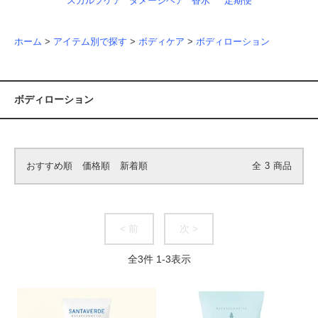
スカルプケア
ダメージヘア
香水
定期便
ホーム
>
アイテム別で探す
>
ボディケア
>
ボディローション
ボディローション
おすすめ順
価格順
新着順
全
3
商品
< 前
次 >
全
3
件
1
-
3
表示