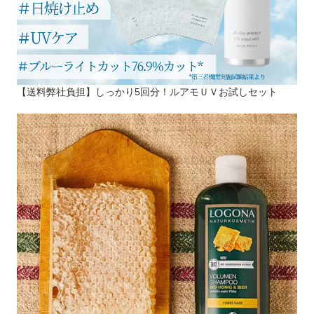
【送料弊社負担】しっかり5回分！ルアモＵＶお試しセット