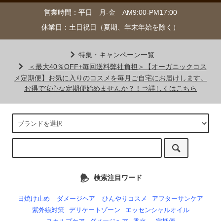
営業時間：平日 月-金 AM9:00-PM17:00
休業日：土日祝日（夏期、年末年始を除く）
特集・キャンペーン一覧
＜最大40％OFF+毎回送料弊社負担＞【オーガニックコス
メ定期便】お気に入りのコスメを毎月ご自宅にお届けします。
お得で安心な定期便始めませんか？！⇒詳しくはこちら
検索注目ワード
日焼け止め
ダメージヘア
ひんやりコスメ
アフターサンケア
紫外線対策
デリケートゾーン
エッセンシャルオイル