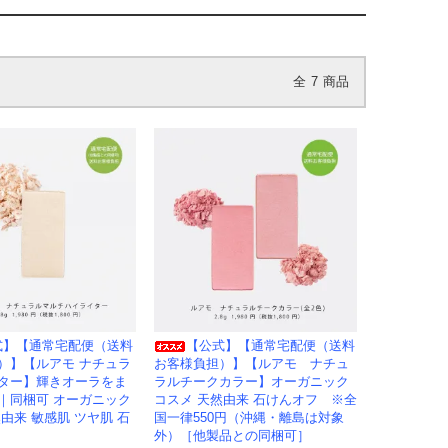
全
7
商品
式】【通常宅配便（送料
【公式】【通常宅配便（送料
）】【ルアモ ナチュラ
お客様負担）】【ルアモ ナチュ
ター】輝きオーラをま
ラルチークカラー】オーガニック
｜同梱可 オーガニック
コスメ 天然由来 石けんオフ ※全
由来 敏感肌 ツヤ肌 石
国一律550円（沖縄・離島は対象
外）［他製品との同梱可］