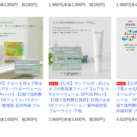
本体1,800円、税180円)
1,980円(本体1,800円、税180円)
1,980円(本
式】テカリを抑えて明る
【公式】サンプル付・石けん
【公
ルアモ パウダーヴェール
オフの美容液ファンデ【ルアモ U
で落とせる
 PA++++】【2個で送料弊
Vカラーヴェール SPF26 PA++】
オールデイ
｜UVフェイスパウダー
【2個で送料弊社負担】日焼け止め
ェール SP
 敏感肌 近赤外線 ブル
UVファンデーション 紫外線対策
個で送料弊
ブルーライト 下地
外線対策 
本体3,600円、税360円)
3,960円(本体3,600円、税360円)
4,620円(本