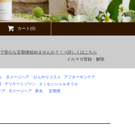
カート(0)
得で安心な定期便始めませんか？！⇒詳しくはこちら
メルマガ登録・解除
め
ダメージヘア
ひんやりコスメ
アフターサンケア
策
デリケートゾーン
エッセンシャルオイル
ケア
ダメージヘア
香水
定期便