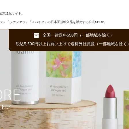
公式通販サイト。
デ」「ファファラ」「スパイク」の日本正規輸入品を販売する公式SHOP。
全国一律送料550円（一部地域を除く）
税込5,500円以上お買い上げで送料弊社負担（一部地域を除く