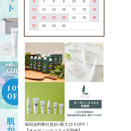
6
7
8
9
10
11
12
13
14
15
16
17
18
19
20
21
22
23
24
25
26
27
28
29
30
毎回送料弊社負担+最大15％OFF！
【オーガニックコスメ定期便】