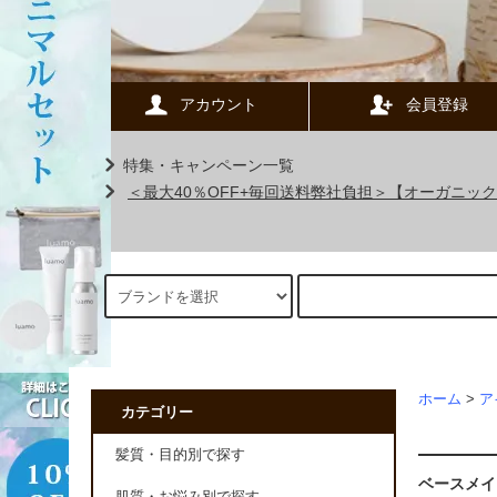
アカウント
会員登録
特集・キャンペーン一覧
＜最大40％OFF+毎回送料弊社負担＞【オーガニ
ホーム
>
ア
カテゴリー
髪質・目的別で探す
ベースメイ