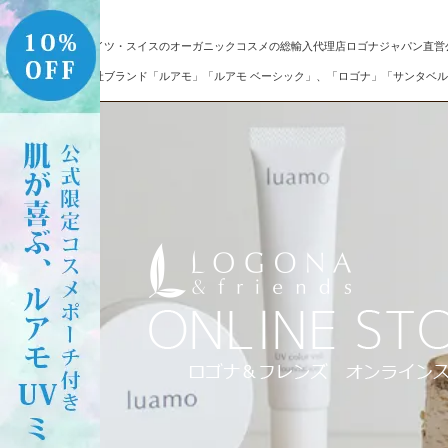
ドイツ・スイスのオーガニックコスメの総輸入代理店ロゴナジャパン直営
自社ブランド「ルアモ」「ルアモ ベーシック」、「ロゴナ」「サンタベル