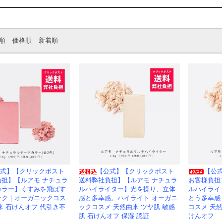
順
価格順
新着順
式】【クリックポスト
【公式】【クリックポスト
【公
負担】【ルアモ ナチュラ
送料弊社負担】【ルアモ ナチュラ
お客様負担
カラー】くすみを飛ばす
ルハイライター】光を操り、立体
ルハイライ
ンク｜オーガニックコス
感と多幸感。ハイライト オーガニ
とう多幸感
来 石けんオフ 代引き不
ックコスメ 天然由来 ツヤ肌 敏感
コスメ 天然
肌 石けんオフ 保湿 認証
けんオフ