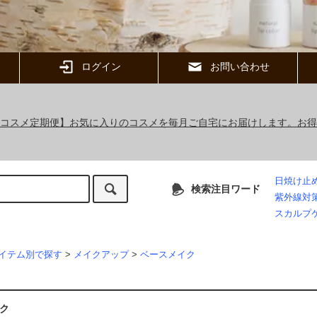
ログイン
お問い合わせ
ックコスメ定期便】お気に入りのコスメを毎月ご自宅にお届けします。お
日焼け止
検索注目ワード
紫外線対
スカルプ
イテム別で探す
>
メイクアップ
>
ベースメイク
ク