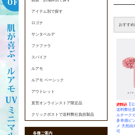
肌質・お悩み別で探す
アイテム別で探す
ロゴナ
おすすめ
サンタベルデ
ファファラ
スパイク
ルアモ
ルアモ ベーシック
アウトレット
直営オンラインストア限定品
【公
送料弊社
クリックポストで送料弊社負担製品
ルチーク
多幸感ピ
メ 天然由
可
各種ご案内