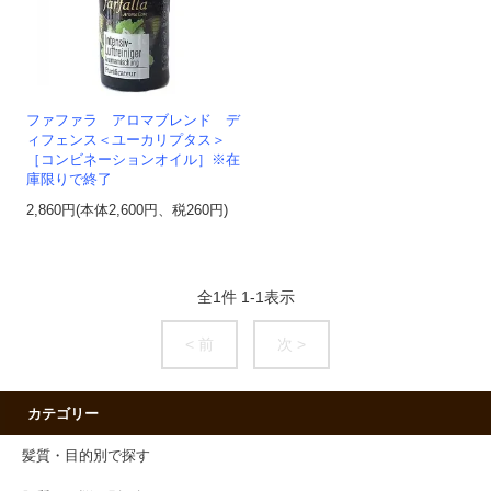
ファファラ アロマブレンド デ
ィフェンス＜ユーカリプタス＞
［コンビネーションオイル］※在
庫限りで終了
2,860円(本体2,600円、税260円)
全
1
件
1
-
1
表示
< 前
次 >
カテゴリー
髪質・目的別で探す