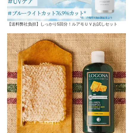
【送料弊社負担】しっかり5回分！ルアモＵＶお試しセット