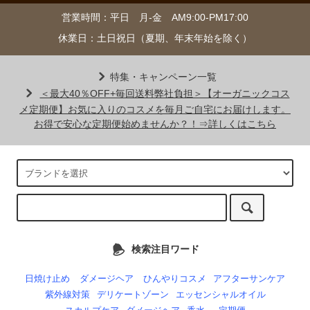
営業時間：平日 月-金 AM9:00-PM17:00
休業日：土日祝日（夏期、年末年始を除く）
特集・キャンペーン一覧
＜最大40％OFF+毎回送料弊社負担＞【オーガニックコス
メ定期便】お気に入りのコスメを毎月ご自宅にお届けします。
お得で安心な定期便始めませんか？！⇒詳しくはこちら
検索注目ワード
日焼け止め
ダメージヘア
ひんやりコスメ
アフターサンケア
紫外線対策
デリケートゾーン
エッセンシャルオイル