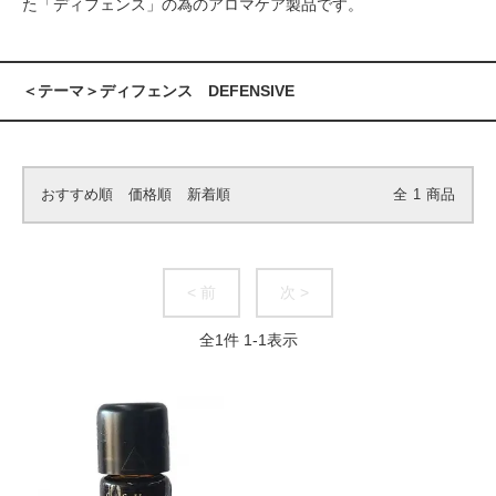
た「ディフェンス」の為のアロマケア製品です。
＜テーマ＞ディフェンス DEFENSIVE
おすすめ順
価格順
新着順
全
1
商品
< 前
次 >
全
1
件
1
-
1
表示