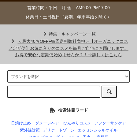
営業時間：平日 月-金 AM9:00-PM17:00
休業日：土日祝日（夏期、年末年始を除く）
特集・キャンペーン一覧
＜最大40％OFF+毎回送料弊社負担＞【オーガニックコス
メ定期便】お気に入りのコスメを毎月ご自宅にお届けします。
お得で安心な定期便始めませんか？！⇒詳しくはこちら
検索注目ワード
日焼け止め
ダメージヘア
ひんやりコスメ
アフターサンケア
紫外線対策
デリケートゾーン
エッセンシャルオイル