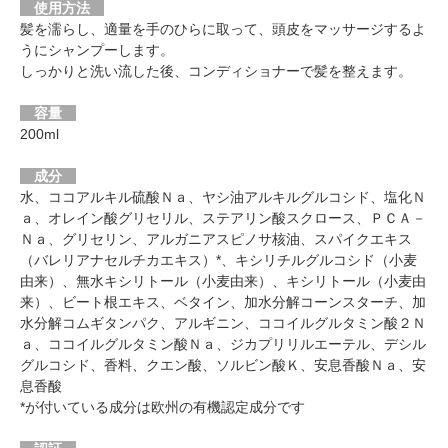
使用方法
髪を濡らし、適量を手のひらに取って、頭皮をマッサージするよ
うにシャンプーします。
しっかりと洗い流した後、コンディショナーで髪を整えます。
容量
200ml
成分
水、ココアルキル硫酸Ｎａ、ヤシ油アルキルグルコシド、塩化Ｎ
ａ、オレイン酸グリセリル、ステアリン酸スクロース、ＰＣＡ－
Ｎａ、グリセリン、アルガニアスピノサ核油、スパイクエキス
（バレリアナセルチカエキス）*、キシリチルグルコシド（小麦
由来）、無水キシリトール（小麦由来）、キシリトール（小麦由
来）、ビート根エキス、ベタイン、加水分解コーンスターチ、加
水分解コムギタンパク、アルギニン、ココイルグルタミン酸２Ｎ
ａ、ココイルグルタミン酸Ｎａ、ジカプリリルエーテル、デシル
グルコシド、香料、クエン酸、ソルビン酸Ｋ、安息香酸Ｎａ、安
息香酸
*が付いている成分は欧州の有機認定成分です