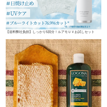
【送料弊社負担】しっかり5回分！ルアモＵＶお試しセット