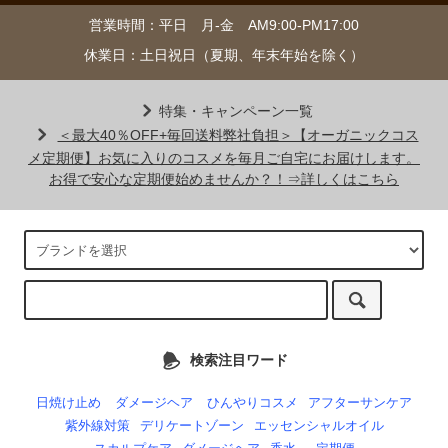
営業時間：平日 月-金 AM9:00-PM17:00
休業日：土日祝日（夏期、年末年始を除く）
特集・キャンペーン一覧
＜最大40％OFF+毎回送料弊社負担＞【オーガニックコス
メ定期便】お気に入りのコスメを毎月ご自宅にお届けします。
お得で安心な定期便始めませんか？！⇒詳しくはこちら
検索注目ワード
日焼け止め
ダメージヘア
ひんやりコスメ
アフターサンケア
紫外線対策
デリケートゾーン
エッセンシャルオイル