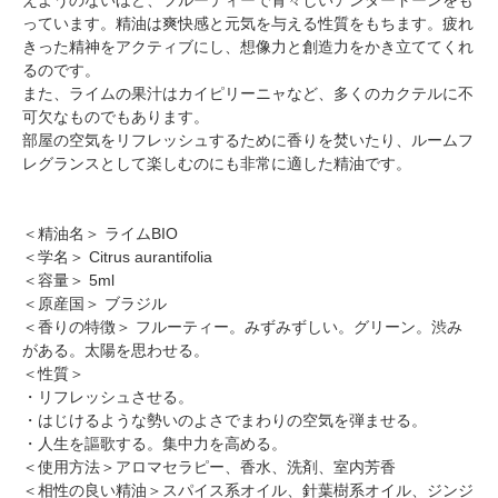
っています。精油は爽快感と元気を与える性質をもちます。疲れ
きった精神をアクティブにし、想像力と創造力をかき立ててくれ
るのです。
また、ライムの果汁はカイピリーニャなど、多くのカクテルに不
可欠なものでもあります。
部屋の空気をリフレッシュするために香りを焚いたり、ルームフ
レグランスとして楽しむのにも非常に適した精油です。
＜精油名＞ ライムBIO
＜学名＞ Citrus aurantifolia
＜容量＞ 5ml
＜原産国＞ ブラジル
＜香りの特徴＞ フルーティー。みずみずしい。グリーン。渋み
がある。太陽を思わせる。
＜性質＞
・リフレッシュさせる。
・はじけるような勢いのよさでまわりの空気を弾ませる。
・人生を謳歌する。集中力を高める。
＜使用方法＞アロマセラピー、香水、洗剤、室内芳香
＜相性の良い精油＞スパイス系オイル、針葉樹系オイル、ジンジ