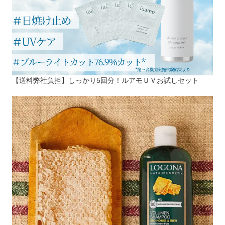
【送料弊社負担】しっかり5回分！ルアモＵＶお試しセット