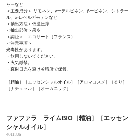
ャーなど
＜主要成分＞ リモネン、γーテルピネン、βーピネン、シトラー
ル、α-E-ベルガモテンなど
＜抽出方法＞低温圧搾
＜抽出部位＞果皮
＜認証＞ エコサート（フランス）
＜注意事項＞
光毒性があります。
・飲用しないでください。
・火気厳禁。
・直射日光を避け冷暗所で保管。
［精油］［エッセンシャルオイル］［アロマコスメ］［香り］
［ナチュラル］［オーガニック］
ファファラ ライムBIO［精油］［エッセン
シャルオイル］
4011806