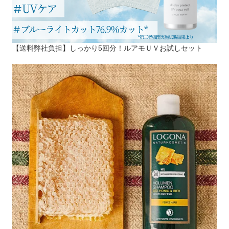
【送料弊社負担】しっかり5回分！ルアモＵＶお試しセット