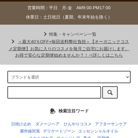
営業時間：平日 月-金 AM9:00-PM17:00
休業日：土日祝日（夏期、年末年始を除く）
特集・キャンペーン一覧
＜最大40％OFF+毎回送料弊社負担＞【オーガニックコス
メ定期便】お気に入りのコスメを毎月ご自宅にお届けします。
お得で安心な定期便始めませんか？！⇒詳しくはこちら
検索注目ワード
日焼け止め
ダメージヘア
ひんやりコスメ
アフターサンケア
紫外線対策
デリケートゾーン
エッセンシャルオイル