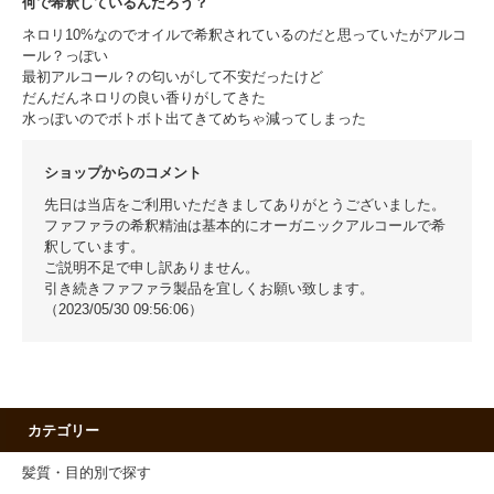
何で希釈しているんだろう？
ネロリ10%なのでオイルで希釈されているのだと思っていたがアルコ
ール？っぽい
最初アルコール？の匂いがして不安だったけど
だんだんネロリの良い香りがしてきた
水っぽいのでボトボト出てきてめちゃ減ってしまった
ショップからのコメント
先日は当店をご利用いただきましてありがとうございました。
ファファラの希釈精油は基本的にオーガニックアルコールで希
釈しています。
ご説明不足で申し訳ありません。
引き続きファファラ製品を宜しくお願い致します。
（2023/05/30 09:56:06）
カテゴリー
髪質・目的別で探す