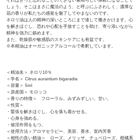
しょう。そこはまさに魔法のよう、と呼ぶにふさわしく、濃厚な
花の香りが私たちの感覚を魅了してやまないのです。
ネロリ油は人の精神の深いところにまで達して働きかけます。心
を解きほぐし、恐れや心配を手放すことを助け、寄り添いながら
精神を強力に鎮めます。
また、乾燥肌や敏感肌のスキンケアにも有益です。
※本精油はオーガニックアルコールで希釈しています。
＜精油名＞ ネロリ10％
＜学名＞ Citrus aurantium bigaradia
＜容量＞ 5ml
＜原産国＞ モロッコ
＜香りの特徴＞ フローラル。みずみずしい。甘い。
＜性質＞
・緊張を解きほぐし、心を落ち着かせる。
・心身を強める。
・催淫作用をもつ。
＜使用方法＞アロマセラピー、美容、香水、室内芳香
＜相性の良い精油＞ ローズ、メリッサ、チュベローズ、柑橘系