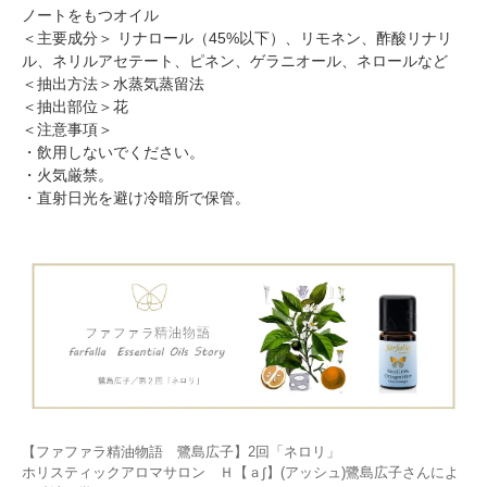
ノートをもつオイル
＜主要成分＞ リナロール（45%以下）、リモネン、酢酸リナリ
ル、ネリルアセテート、ピネン、ゲラニオール、ネロールなど
＜抽出方法＞水蒸気蒸留法
＜抽出部位＞花
＜注意事項＞
・飲用しないでください。
・火気厳禁。
・直射日光を避け冷暗所で保管。
【ファファラ精油物語 鷺島広子】2回「ネロリ」
ホリスティックアロマサロン Ｈ【ａ∫】(アッシュ)鷺島広子さんによ