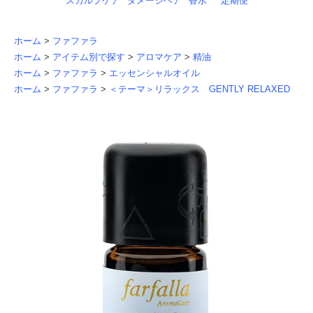
スカルプケア
ダメージヘア
香水
定期便
ホーム
>
ファファラ
ホーム
>
アイテム別で探す
>
アロマケア
>
精油
ホーム
>
ファファラ
>
エッセンシャルオイル
ホーム
>
ファファラ
>
＜テーマ＞リラックス GENTLY RELAXED