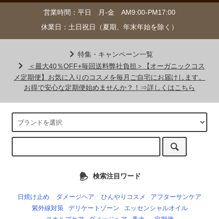
営業時間：平日 月-金 AM9:00-PM17:00
休業日：土日祝日（夏期、年末年始を除く）
特集・キャンペーン一覧
＜最大40％OFF+毎回送料弊社負担＞【オーガニックコス
メ定期便】お気に入りのコスメを毎月ご自宅にお届けします。
お得で安心な定期便始めませんか？！⇒詳しくはこちら
検索注目ワード
日焼け止め
ダメージヘア
ひんやりコスメ
アフターサンケア
紫外線対策
デリケートゾーン
エッセンシャルオイル