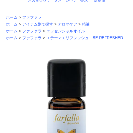
スカルプケア
ダメージヘア
香水
定期便
ホーム
>
ファファラ
ホーム
>
アイテム別で探す
>
アロマケア
>
精油
ホーム
>
ファファラ
>
エッセンシャルオイル
ホーム
>
ファファラ
>
＜テーマ＞リフレッシュ BE REFRESHED