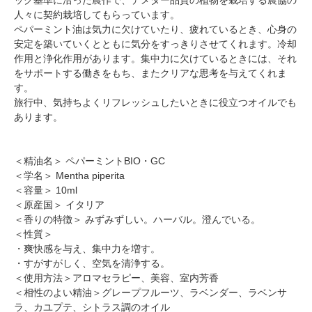
人々に契約栽培してもらっています。
ペパーミント油は気力に欠けていたり、疲れているとき、心身の
安定を築いていくとともに気分をすっきりさせてくれます。冷却
作用と浄化作用があります。集中力に欠けているときには、それ
をサポートする働きをもち、またクリアな思考を与えてくれま
す。
旅行中、気持ちよくリフレッシュしたいときに役立つオイルでも
あります。
＜精油名＞ ペパーミントBIO・GC
＜学名＞ Mentha piperita
＜容量＞ 10ml
＜原産国＞ イタリア
＜香りの特徴＞ みずみずしい。ハーバル。澄んでいる。
＜性質＞
・爽快感を与え、集中力を増す。
・すがすがしく、空気を清浄する。
＜使用方法＞アロマセラピー、美容、室内芳香
＜相性のよい精油＞グレープフルーツ、ラベンダー、ラベンサ
ラ、カユプテ、シトラス調のオイル