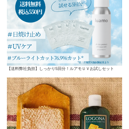
【送料弊社負担】しっかり5回分！ルアモＵＶお試しセット