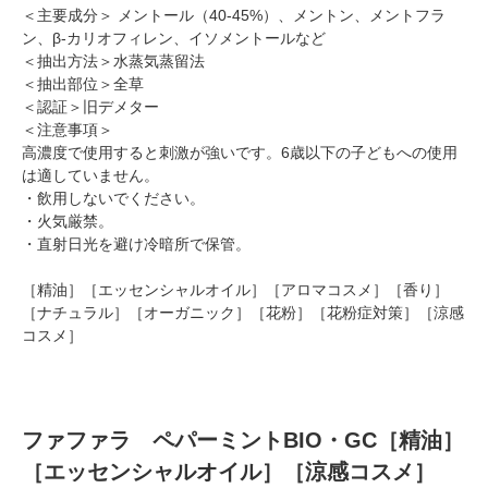
＜主要成分＞ メントール（40-45%）、メントン、メントフラ
ン、β-カリオフィレン、イソメントールなど
＜抽出方法＞水蒸気蒸留法
＜抽出部位＞全草
＜認証＞旧デメター
＜注意事項＞
高濃度で使用すると刺激が強いです。6歳以下の子どもへの使用
は適していません。
・飲用しないでください。
・火気厳禁。
・直射日光を避け冷暗所で保管。
［精油］［エッセンシャルオイル］［アロマコスメ］［香り］
［ナチュラル］［オーガニック］［花粉］［花粉症対策］［涼感
コスメ］
ファファラ ペパーミントBIO・GC［精油］
［エッセンシャルオイル］［涼感コスメ］