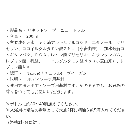
＜製品名＞ リキッドソープ ニュートラル
＜容量＞ 200ml
＜主要成分＞水、ヤシ油アルキルグルコシド、エタノール、グリ
セリン、ココイルグルタミン酸２Ｎａ（小麦由来）、加水分解コ
ムギタンパク、ＰＣＡオレイン酸グリセリル、キサンタンガム、
レブリン酸、乳酸、ココイルグルタミン酸Ｎａ（小麦由来）、レ
ブリン酸Ｎａ
＜認証＞ Natrue(ナチュラル)、ヴィーガン
＜説明＞ ボディソープ用基材
＜使用方法＞ボディソープ用基材です。そのままでも、お好みの
香りをつけてもお使いいただけます。
※ボトルに約30〜40滴加えてください。
※入浴用の精油の希釈として大匙2杯に精油を約5滴入れてくださ
い。
（浴槽1杯分に対し）