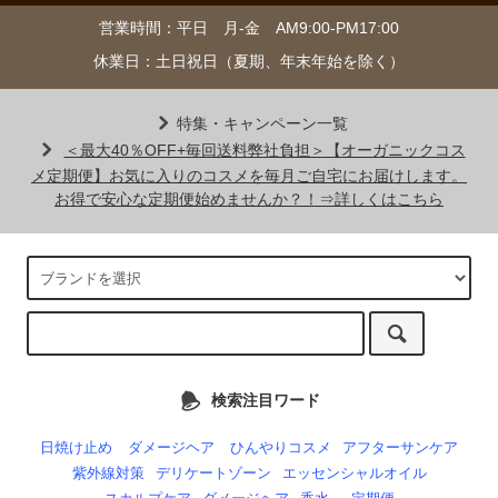
営業時間：平日 月-金 AM9:00-PM17:00
休業日：土日祝日（夏期、年末年始を除く）
特集・キャンペーン一覧
＜最大40％OFF+毎回送料弊社負担＞【オーガニックコス
メ定期便】お気に入りのコスメを毎月ご自宅にお届けします。
お得で安心な定期便始めませんか？！⇒詳しくはこちら
検索注目ワード
日焼け止め
ダメージヘア
ひんやりコスメ
アフターサンケア
紫外線対策
デリケートゾーン
エッセンシャルオイル