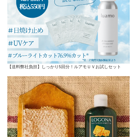
【送料弊社負担】しっかり5回分！ルアモＵＶお試しセット