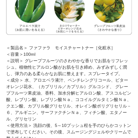
＜製品名＞ ファファラ モイスチャートナー［化粧水］
＜容量＞100ml
＜説明＞ グレープフルーツのさわやかな香りでお肌をリフレッ
シュ。植物性ヒアルロン酸がお肌を引き締め、みずみずしく潤
し、弾力のある柔らかなお肌に整えます。スプレータイプ。
＜成分＞ 水、アロエベラ液汁、ペンチレングリコール、ビター
オレンジ花水、（カプリリル／カプリル）グルコシド、 グレー
プフルーツ果皮油、香料、加水分解ヒアルロン酸、アスコルビン
酸、レブリン酸、レブリン酸Ｎａ、ココイルグルタミン酸Ｎａ、
クエン酸、カプリル酸グリセリル、オレイン酸ポリグリセリル－
６、アルギニン、サーファクチンＮａ、フィチン酸、エタノー
ル、グリセリン
＜使用方法＞ 洗顔の後、5～10プッシュ程を手のひらかコットン
で塗布してください。その後、スムージングジェルやクリームで