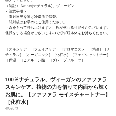
整えてください。
＜認証＞ Natrue(ナチュラル)、ヴィーガン
＜注意事項＞
・直射日光を避け冷暗所で保管。
・開封後はお早めにご使用ください。
・蓋をもって持ち上げますと、瓶が落ちる可能性がございます。
怪我をする場合がございますので必ず瓶本体をお持ちください。
［スキンケア］［フェイスケア］［アロマコスメ］［精油］［ナ
チュラル］［オーガニック］［化粧水］［フェイシャルトナー］
［保湿］［ヒアルロン酸］［グレープフルーツ］
100％ナチュラル、ヴィーガンのファファラ
スキンケア。植物の力を借りて内面から輝く
お肌に。【ファファラ モイスチャートナー】
［化粧水］
4052073