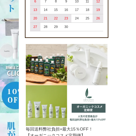
6
7
8
9
10
11
12
13
14
15
16
17
18
19
20
21
22
23
24
25
26
27
28
29
30
毎回送料弊社負担+最大15％OFF！
【オーガニックコスメ定期便】