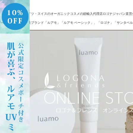
ドイツ・スイスのオーガニックコスメの総輸入代理店ロゴナジャパン直営
自社ブランド「ルアモ」「ルアモ ベーシック」、「ロゴナ」「サンタベル