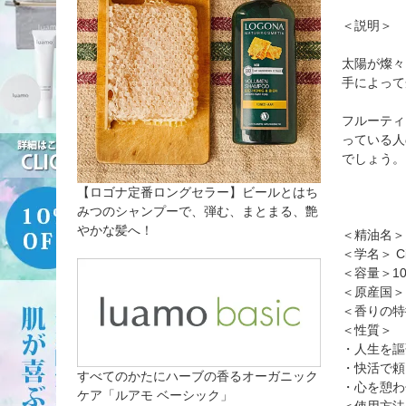
＜説明＞
太陽が燦々
手によって
フルーティ
っている人
でしょう。
【ロゴナ定番ロングセラー】ビールとはち
みつのシャンプーで、弾む、まとまる、艶
やかな髪へ！
＜精油名＞
＜学名＞ Citr
＜容量＞10
＜原産国＞
＜香りの特
＜性質＞
・人生を謳
・快活で頼
すべてのかたにハーブの香るオーガニック
・心を憩わ
ケア「ルアモ ベーシック」