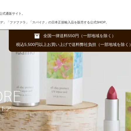
公式通販サイト。
デ」「ファファラ」「スパイク」の日本正規輸入品を販売する公式SHOP。
全国一律送料550円（一部地域を除く）
税込5,500円以上お買い上げで送料弊社負担（一部地域を除く