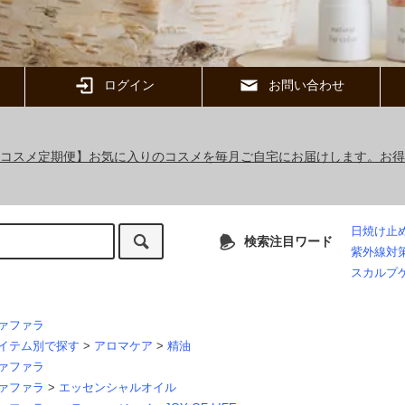
ログイン
お問い合わせ
ックコスメ定期便】お気に入りのコスメを毎月ご自宅にお届けします。お
日焼け止
検索注目ワード
紫外線対
スカルプ
ァファラ
イテム別で探す
>
アロマケア
>
精油
ァファラ
ァファラ
>
エッセンシャルオイル