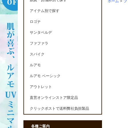
肌質・お悩み別で探す
ホーム
>
フ
アイテム別で探す
ロゴナ
サンタベルデ
ファファラ
スパイク
ルアモ
ルアモ ベーシック
アウトレット
直営オンラインストア限定品
クリックポストで送料弊社負担製品
各種ご案内