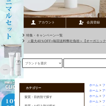
アカウント
会員登録
特集・キャンペーン一覧
＜最大40％OFF+毎回送料弊社負担＞【オーガニ
ホーム
>
フ
カテゴリー
ホーム
>
ア
ホーム
>
フ
髪質・目的別で探す
ホーム
>
フ