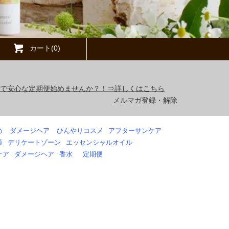
カート(0)
得で安心な定期便始めませんか？！⇒詳しくはこちら
メルマガ登録・解除
め
ダメージヘア
ひんやりコスメ
アフターサンケア
策
デリケートゾーン
エッセンシャルオイル
ケア
ダメージヘア
香水
定期便