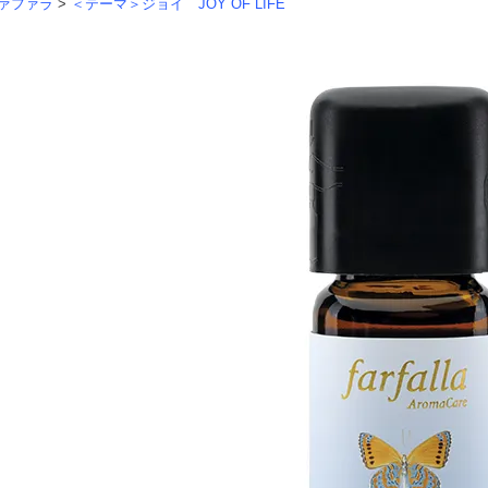
ァファラ
>
＜テーマ＞ジョイ JOY OF LIFE