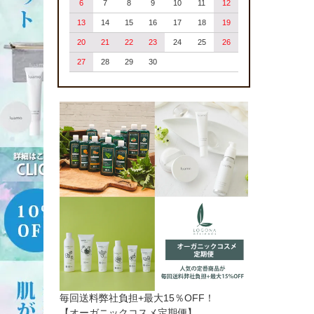
6
7
8
9
10
11
12
13
14
15
16
17
18
19
20
21
22
23
24
25
26
27
28
29
30
毎回送料弊社負担+最大15％OFF！
【オーガニックコスメ定期便】