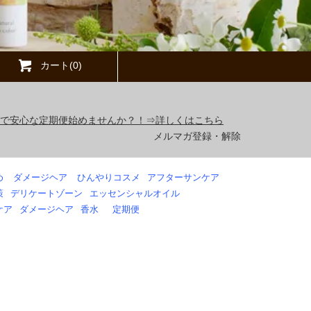
カート(0)
得で安心な定期便始めませんか？！⇒詳しくはこちら
メルマガ登録・解除
め
ダメージヘア
ひんやりコスメ
アフターサンケア
策
デリケートゾーン
エッセンシャルオイル
ケア
ダメージヘア
香水
定期便