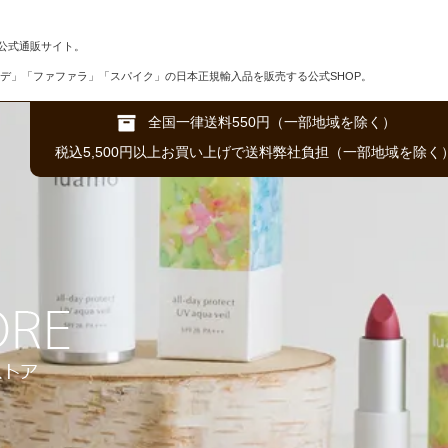
公式通販サイト。
デ」「ファファラ」「スパイク」の日本正規輸入品を販売する公式SHOP。
全国一律送料550円（一部地域を除く）
税込5,500円以上お買い上げで送料弊社負担（一部地域を除く