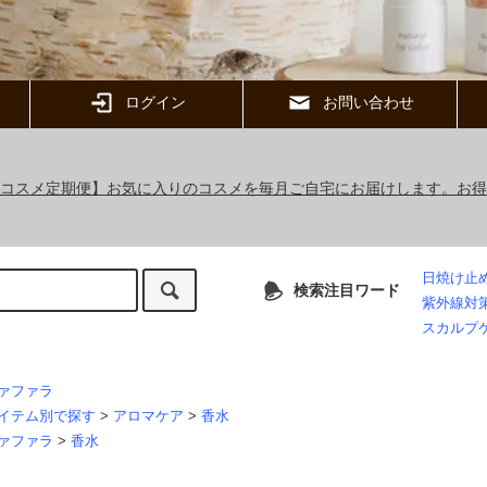
ログイン
お問い合わせ
ックコスメ定期便】お気に入りのコスメを毎月ご自宅にお届けします。お
日焼け止
検索注目ワード
紫外線対
スカルプ
ァファラ
イテム別で探す
>
アロマケア
>
香水
ァファラ
>
香水