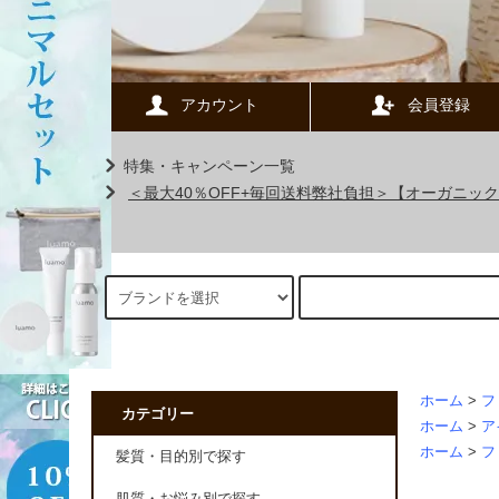
アカウント
会員登録
特集・キャンペーン一覧
＜最大40％OFF+毎回送料弊社負担＞【オーガニ
ホーム
>
フ
カテゴリー
ホーム
>
ア
ホーム
>
フ
髪質・目的別で探す