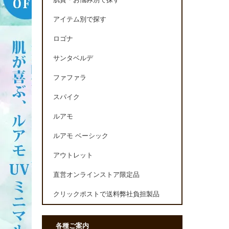
肌質・お悩み別で探す
アイテム別で探す
ロゴナ
サンタベルデ
ファファラ
スパイク
ルアモ
ルアモ ベーシック
アウトレット
直営オンラインストア限定品
クリックポストで送料弊社負担製品
各種ご案内