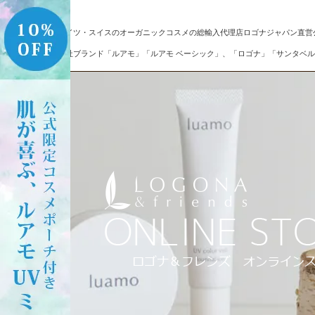
ドイツ・スイスのオーガニックコスメの総輸入代理店ロゴナジャパン直営
自社ブランド「ルアモ」「ルアモ ベーシック」、「ロゴナ」「サンタベル