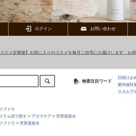
ログイン
お問い合わせ
ックコスメ定期便】お気に入りのコスメを毎月ご自宅にお届けします。お
日焼け止
検索注目ワード
紫外線対
スカルプ
ァファラ
イテム別で探す
>
アロマケア
>
芳香蒸留水
ァファラ
>
芳香蒸留水