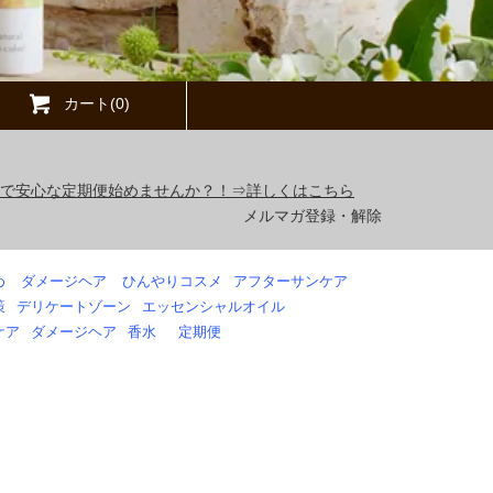
カート(0)
得で安心な定期便始めませんか？！⇒詳しくはこちら
メルマガ登録・解除
め
ダメージヘア
ひんやりコスメ
アフターサンケア
策
デリケートゾーン
エッセンシャルオイル
ケア
ダメージヘア
香水
定期便