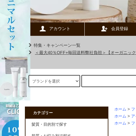
アカウント
会員登録
特集・キャンペーン一覧
＜最大40％OFF+毎回送料弊社負担＞【オーガニ
ホーム
>
フ
カテゴリー
ホーム
>
ア
ホーム
>
フ
髪質・目的別で探す