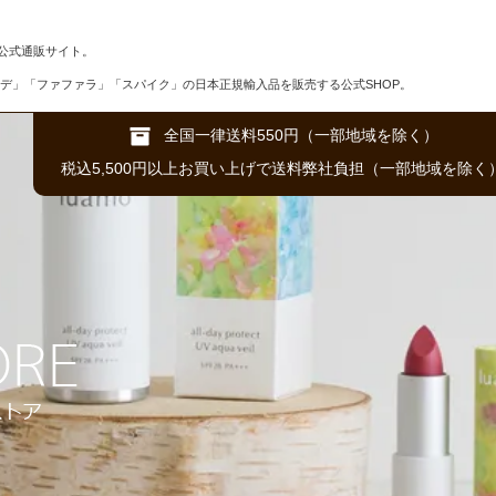
公式通販サイト。
デ」「ファファラ」「スパイク」の日本正規輸入品を販売する公式SHOP。
全国一律送料550円（一部地域を除く）
税込5,500円以上お買い上げで送料弊社負担（一部地域を除く