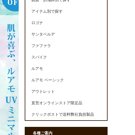
肌質・お悩み別で探す
アイテム別で探す
ロゴナ
サンタベルデ
ファファラ
スパイク
ルアモ
ルアモ ベーシック
アウトレット
直営オンラインストア限定品
クリックポストで送料弊社負担製品
各種ご案内