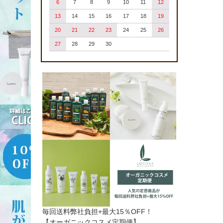
6
7
8
9
10
11
12
13
14
15
16
17
18
19
20
21
22
23
24
25
26
27
28
29
30
毎回送料弊社負担+最大15％OFF！
【オーガニックコスメ定期便】