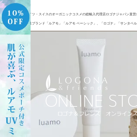
ドイツ・スイスのオーガニックコスメの総輸入代理店ロゴナジャパン直営
自社ブランド「ルアモ」「ルアモ ベーシック」、「ロゴナ」「サンタベル