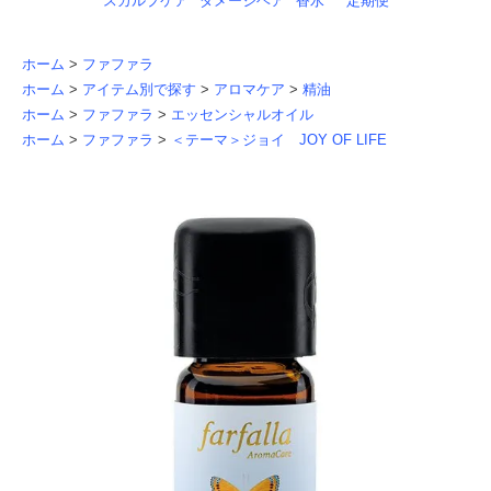
スカルプケア
ダメージヘア
香水
定期便
ホーム
>
ファファラ
ホーム
>
アイテム別で探す
>
アロマケア
>
精油
ホーム
>
ファファラ
>
エッセンシャルオイル
ホーム
>
ファファラ
>
＜テーマ＞ジョイ JOY OF LIFE