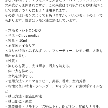
の果皮から圧搾されますが、この果皮はそれ以外にも砂糖漬けに
してお菓子づくりにもよく使用されます。
その香りはレモンのようでもありますが、ベルガモットのようで
もあります。性質はレモン油に類似しています。
＜精油名＞シトロンBIO
＜学名＞Citrus medica
＜容量＞ 10ml
＜原産国＞イタリア
＜香りの特徴＞みずみずしい。フルーティー。レモン様。太陽を
思わせる香り。
＜性質＞
・楽しさを愛し、光り輝き、活力を与える。
・集中力を強める。
・空気を清浄する。
＜使用方法＞アロマセラピー、美容、香水、室内芳香
＜相性の良い精油＞ラベンダー、サイプレス、針葉樹系オイルな
ど
＜抽出方法＞低温圧搾法
＜抽出部位＞果皮
＜主要成分＞リモネン（70%以下）、β-ピネン、酢酸リナリル、