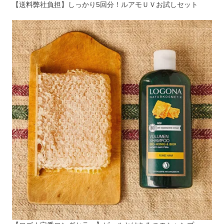
【送料弊社負担】しっかり5回分！ルアモＵＶお試しセット