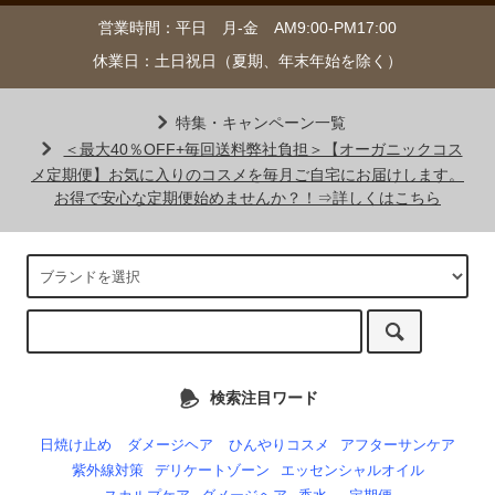
営業時間：平日 月-金 AM9:00-PM17:00
休業日：土日祝日（夏期、年末年始を除く）
特集・キャンペーン一覧
＜最大40％OFF+毎回送料弊社負担＞【オーガニックコス
メ定期便】お気に入りのコスメを毎月ご自宅にお届けします。
お得で安心な定期便始めませんか？！⇒詳しくはこちら
検索注目ワード
日焼け止め
ダメージヘア
ひんやりコスメ
アフターサンケア
紫外線対策
デリケートゾーン
エッセンシャルオイル