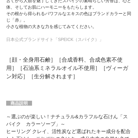
古くから人類を魅了してきたスパイクの素晴らしい芳香は、心と
体、そしてお肌にハーモニーをもたらします。
その根から得られるパワフルなエキスの色はブランドカラーと同
じ「赤」。
小さな植物の大きな力を感じてみてください。
日本公式ブランドサイト「SPEICK（スパイク）」
［顔・全身用石鹸］［合成香料、合成色素不使
用］［石油系ミネラルオイル不使用］［ヴィーガ
ン対応］［生分解されます］
商品説明
～選ぶのが楽しい！ナチュラル&カラフルな石けん「ス
パイク カラーソープ」～
ヒーリング クレイ、活性炭など選ばれたキー成分を配合