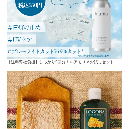
【送料弊社負担】しっかり5回分！ルアモＵＶお試しセット