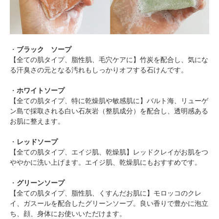
・
ブラック ソープ
【全ての肌タイプ、脂性肌、毛穴ケアに】竹炭を配合し、気にな
る汗臭さの元となる汚れもしっかりオフする石けんです。
・
ホワイトソープ
【全ての肌タイプ、特に乾燥肌や敏感肌に】バルト海、リューゲ
ン島で採取される白い石灰岩（整肌成分）を配合し、透明感ある
お肌に整えます。
・
レッドソープ
【全ての肌タイプ、エイジ肌、乾燥肌】レッドクレイがお肌をつ
ややかに洗い上げます。エイジ肌、乾燥肌にもおすすめです。
・
グリーンソープ
【全ての肌タイプ、脂性肌、くすんだお肌に】モロッコのクレ
イ、ガスールを配合したグリーンソープ。良い香りで豊かに泡立
ち、顔、身体にお使いいただけます。