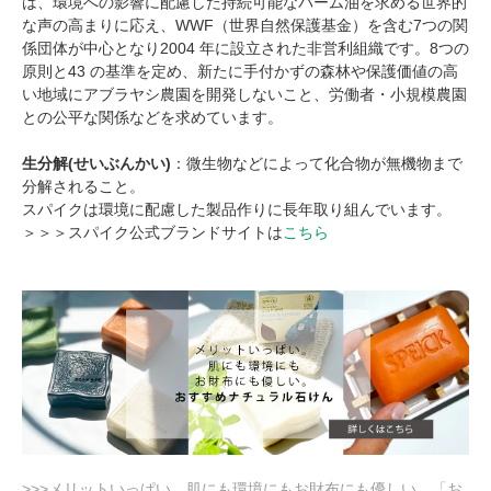
は、環境への影響に配慮した持続可能なパーム油を求める世界的
な声の高まりに応え、WWF（世界自然保護基金）を含む7つの関
係団体が中心となり2004 年に設立された非営利組織です。8つの
原則と43 の基準を定め、新たに手付かずの森林や保護価値の高
い地域にアブラヤシ農園を開発しないこと、労働者・小規模農園
との公平な関係などを求めています。
生分解(せいぶんかい)
：微生物などによって化合物が無機物まで
分解されること。
スパイクは環境に配慮した製品作りに長年取り組んでいます。
＞＞＞スパイク公式ブランドサイトは
こちら
>>>メリットいっぱい。肌にも環境にもお財布にも優しい。「お