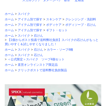
スカルプケア
ダメージヘア
香水
定期便
ホーム
>
スパイク
ホーム
>
アイテム別で探す
>
スキンケア
>
クレンジング・洗顔料
ホーム
>
アイテム別で探す
>
ボディケア
>
ボディソープ・石けん
ホーム
>
アイテム別で探す
>
ギフト・セット
ホーム
>
スパイク
>
石けん
>
【1個からポスト投函で送料弊社負担】スパイクの石けんがもっと
買いやすく＆試しやすくなりました！
ホーム
>
スパイク
>
石けん
>
カラー・ソープ4種
ホーム
>
スパイク
>
石けん
>
＜公式限定＞スパイク ソープ4個セット
ホーム
>
直営オンラインストア限定品
ホーム
>
クリックポストで送料弊社負担製品