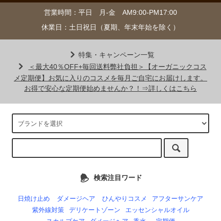
営業時間：平日 月-金 AM9:00-PM17:00
休業日：土日祝日（夏期、年末年始を除く）
特集・キャンペーン一覧
＜最大40％OFF+毎回送料弊社負担＞【オーガニックコス
メ定期便】お気に入りのコスメを毎月ご自宅にお届けします。
お得で安心な定期便始めませんか？！⇒詳しくはこちら
検索注目ワード
日焼け止め
ダメージヘア
ひんやりコスメ
アフターサンケア
紫外線対策
デリケートゾーン
エッセンシャルオイル