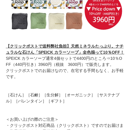
【クリックポストで送料弊社負担】天然ミネラルたっぷり。ナチ
ュラルな石けん「SPEICK カラーソープ」全色揃って10％OFF！
SPEICK カラーソープ通常4個セットで4400円のところ⇒10％O
FF（440円引き）3960円（税抜 3600円）で販売します。
クリックポストでのお届けなので、在宅する手間もなく、お手軽
です。
［石けん］［石鹸］［生分解］［オーガニック］［サステナブ
ル］［バレンタイン］［ギフト］
＜お買い上げの際のご注意＞
・クリックポスト対応商品（クリックポスト）ですのでお届けま