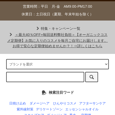
営業時間：平日 月-金 AM9:00-PM17:00
休業日：土日祝日（夏期、年末年始を除く）
特集・キャンペーン一覧
＜最大40％OFF+毎回送料弊社負担＞【オーガニックコス
メ定期便】お気に入りのコスメを毎月ご自宅にお届けします。
お得で安心な定期便始めませんか？！⇒詳しくはこちら
検索注目ワード
日焼け止め
ダメージヘア
ひんやりコスメ
アフターサンケア
紫外線対策
デリケートゾーン
エッセンシャルオイル