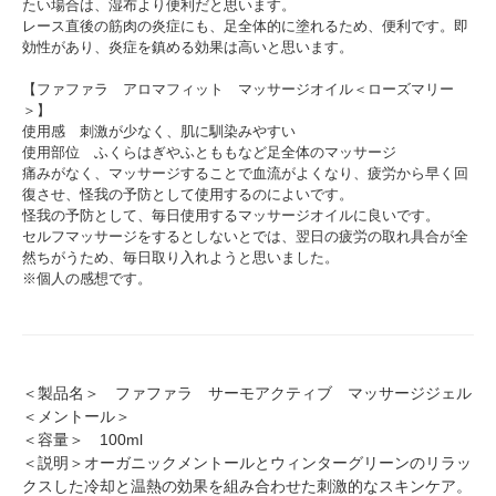
たい場合は、湿布より便利だと思います。
レース直後の筋肉の炎症にも、足全体的に塗れるため、便利です。即
効性があり、炎症を鎮める効果は高いと思います。
【ファファラ アロマフィット マッサージオイル＜ローズマリー
＞】
使用感 刺激が少なく、肌に馴染みやすい
使用部位 ふくらはぎやふとももなど足全体のマッサージ
痛みがなく、マッサージすることで血流がよくなり、疲労から早く回
復させ、怪我の予防として使用するのによいです。
怪我の予防として、毎日使用するマッサージオイルに良いです。
セルフマッサージをするとしないとでは、翌日の疲労の取れ具合が全
然ちがうため、毎日取り入れようと思いました。
※個人の感想です。
＜製品名＞ ファファラ サーモアクティブ マッサージジェル
＜メントール＞
＜容量＞ 100ml
＜説明＞オーガニックメントールとウィンターグリーンのリラッ
クスした冷却と温熱の効果を組み合わせた刺激的なスキンケア。