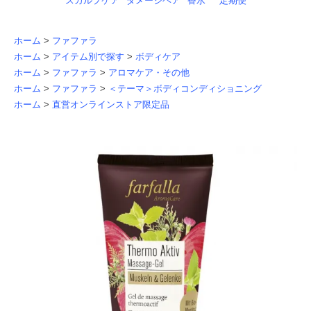
スカルプケア
ダメージヘア
香水
定期便
ホーム
>
ファファラ
ホーム
>
アイテム別で探す
>
ボディケア
ホーム
>
ファファラ
>
アロマケア・その他
ホーム
>
ファファラ
>
＜テーマ＞ボディコンディショニング
ホーム
>
直営オンラインストア限定品