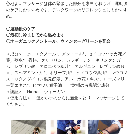
心地よいマッサージは体の緊張した部分を素早く和らげ、運動後
のケアにおすすめです。デスクワークのリフレッシュにもおすす
め。
〇運動後のケア
〇最初に冷ましてから温めます
〇オーガニックメントール、ウィンターグリーンを配合
＜成分＞ 水、エタノール*、メントール*、セイヨウハッカ花／
葉／茎水*、香料、グリセリン、カラギーナン、キサンタンガ
ム、レブリン酸、アロエベラ葉汁*、アルギニン、レブリン酸Ｎ
ａ、スペアミント油*、オリーブ油*、ヒメコウジ葉油*、レウコノ
ストック／ダイコン根発酵液、アルニカ花エキス*、ローズマリ
ー葉エキス*、ヒマワリ種子油 *欧州の有機認定成分
＜認証＞ Natrue、ヴィーガン
＜使用方法＞ 温かい手のひらに適量をとり、マッサージして
ください。