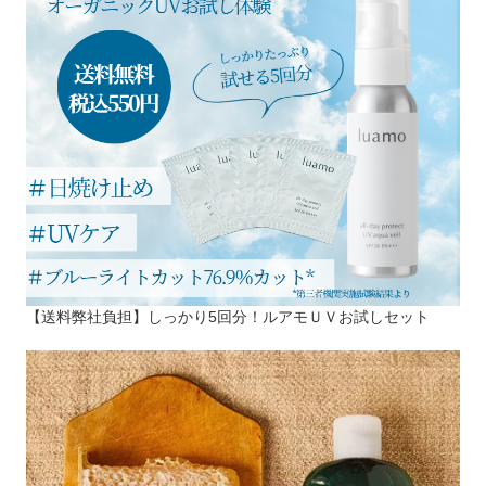
【送料弊社負担】しっかり5回分！ルアモＵＶお試しセット