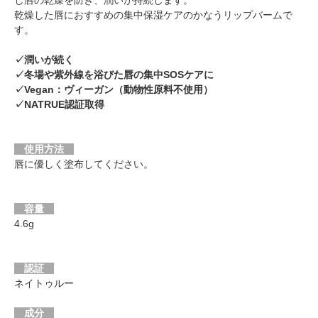
し唇の乾燥を防ぎ、潤いが持続します。
乾燥した唇におすすめの集中保湿ケアのかなうリップバームで
す。
✓潤いが続く
✓冬場や紫外線を浴びた唇の集中SOSケアに
✓Vegan：ヴィーガン（動物性原料不使用）
✓NATRUE認証取得
使用方法
唇に優しく塗布してください。
容量
4.6g
認証
ネイトゥルー
成分