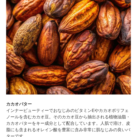
カカオバター
インナービューティーでおなじみのビタミンEやカカオポリフェ
ノールを含むカカオ豆。そのカカオ豆から抽出される植物油脂・
カカオバターをキー成分として配合しています。人肌で溶け、皮
脂にも含まれるオレイン酸を豊富に含み非常に肌なじみの良いバ
ターです。