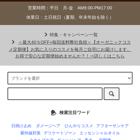
営業時間：平日 月-金 AM9:00-PM17:00
休業日：土日祝日（夏期、年末年始を除く）
特集・キャンペーン一覧
＜最大40％OFF+毎回送料弊社負担＞【オーガニックコス
メ定期便】お気に入りのコスメを毎月ご自宅にお届けします。
お得で安心な定期便始めませんか？！⇒詳しくはこちら
検索注目ワード
日焼け止め
ダメージヘア
ひんやりコスメ
アフターサンケア
紫外線対策
デリケートゾーン
エッセンシャルオイル