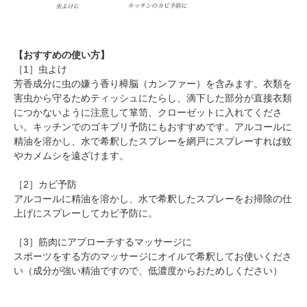
【おすすめの使い方】
［1］虫よけ
芳香成分に虫の嫌う香り樟脳（カンファー）を含みます。衣類を
害虫から守るためティッシュにたらし、滴下した部分が直接衣類
につかないように注意して箪笥、クローゼットに入れてくださ
い。キッチンでのゴキブリ予防にもおすすめです。アルコールに
精油を溶かし、水で希釈したスプレーを網戸にスプレーすれば蚊
やカメムシを遠ざけます。
［2］カビ予防
アルコールに精油を溶かし、水で希釈したスプレーをお掃除の仕
上げにスプレーしてカビ予防に。
［3］筋肉にアプローチするマッサージに
スポーツをする方のマッサージにオイルで希釈してお使いくださ
い（成分が強い精油ですので、低濃度からおためしください）