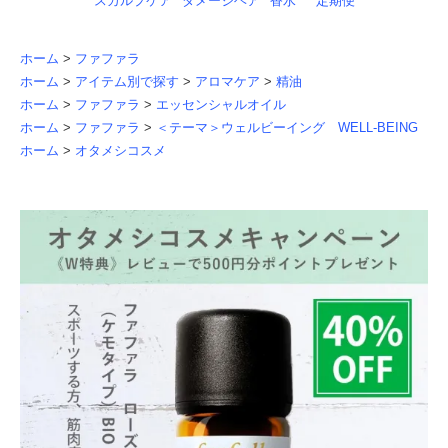
スカルプケア
ダメージヘア
香水
定期便
ホーム
>
ファファラ
ホーム
>
アイテム別で探す
>
アロマケア
>
精油
ホーム
>
ファファラ
>
エッセンシャルオイル
ホーム
>
ファファラ
>
＜テーマ＞ウェルビーイング WELL-BEING
ホーム
>
オタメシコスメ