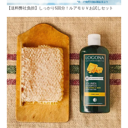
【送料弊社負担】しっかり5回分！ルアモＵＶお試しセット