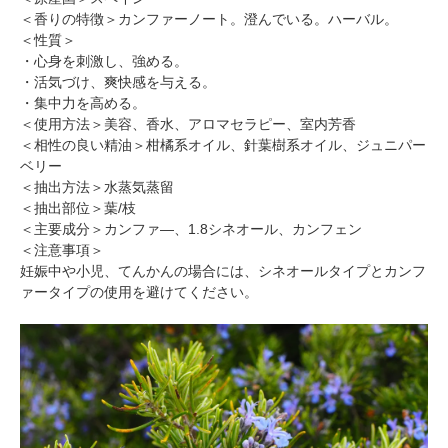
＜香りの特徴＞カンファーノート。澄んでいる。ハーバル。
＜性質＞
・心身を刺激し、強める。
・活気づけ、爽快感を与える。
・集中力を高める。
＜使用方法＞美容、香水、アロマセラピー、室内芳香
＜相性の良い精油＞柑橘系オイル、針葉樹系オイル、ジュニパー
ベリー
＜抽出方法＞水蒸気蒸留
＜抽出部位＞葉/枝
＜主要成分＞カンファ―、1.8シネオール、カンフェン
＜注意事項＞
妊娠中や小児、てんかんの場合には、シネオールタイプとカンフ
ァータイプの使用を避けてください。