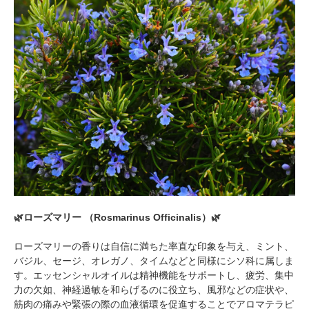
🌿ローズマリー （Rosmarinus Officinalis）🌿
ローズマリーの香りは自信に満ちた率直な印象を与え、ミント、
バジル、セージ、オレガノ、タイムなどと同様にシソ科に属しま
す。エッセンシャルオイルは精神機能をサポートし、疲労、集中
力の欠如、神経過敏を和らげるのに役立ち、風邪などの症状や、
筋肉の痛みや緊張の際の血液循環を促進することでアロマテラピ