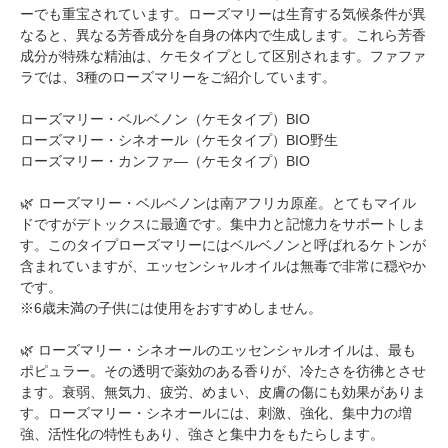
ーでも重宝されています。ローズマリーは生育する気候条件が異
なると、異なる芳香成分を自身の体内で生成します。これら芳香
成分が特殊な精油は、ケモタイプとして区別されます。ファファ
ラでは、3種のローズマリーをご紹介しています。
ローズマリー・ベルベノン（ケモタイプ）BIO
ローズマリー・シネオール（ケモタイプ）BIO野生
ローズマリー・カンファ―（ケモタイプ）BIO
🌿 ローズマリー・ベルベノンは南アフリカ原産。とてもマイル
ドですがデトックスに最適です。集中力と記憶力をサポートしま
す。このタイプローズマリーにはベルベノンと呼ばれるケトンが
含まれていますが、エッセンシャルオイルは無毒で非常に穏やか
です。
※6歳未満の子供には使用をおすすめしません。
🌿 ローズマリー・シネオールのエッセンシャルオイルは、最も
ポピュラー。その透明で薬効のある香りが、冷たさを彷彿とさせ
ます。衰弱、無気力、疲労、めまい、皮膚の傷にも効果がありま
す。ローズマリー・シネオールには、刺激、強化、集中力の増
強、活性化の特性もあり、強さと集中力をもたらします。