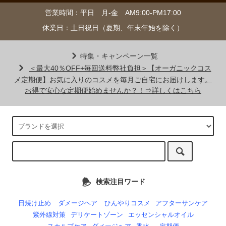
営業時間：平日 月-金 AM9:00-PM17:00
休業日：土日祝日（夏期、年末年始を除く）
特集・キャンペーン一覧
＜最大40％OFF+毎回送料弊社負担＞【オーガニックコス
メ定期便】お気に入りのコスメを毎月ご自宅にお届けします。
お得で安心な定期便始めませんか？！⇒詳しくはこちら
検索注目ワード
日焼け止め
ダメージヘア
ひんやりコスメ
アフターサンケア
紫外線対策
デリケートゾーン
エッセンシャルオイル