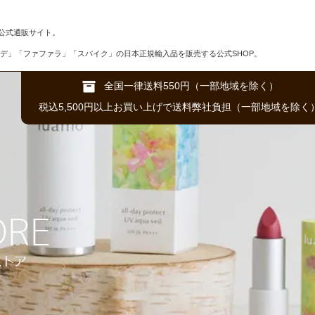
公式通販サイト。
デ」「ファファラ」「スパイク」の日本正規輸入品を販売する公式SHOP。
全国一律送料550円（一部地域を除く）
税込5,500円以上お買い上げで送料弊社負担（一部地域を除く