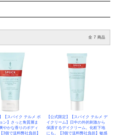
全
7
商品
】【スパイク テルメ ボ
【公式限定】【スパイク テルメ デ
ョン】さっと角質層ま
イクリーム】日中の外的刺激から
爽やかな香りのボディ
保護するデイクリーム。化粧下地
【3個で送料弊社負担】
にも。【3個で送料弊社負担】敏感