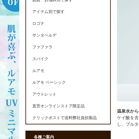
肌質・お悩み別で探す
アイテム別で探す
ロゴナ
サンタベルデ
ファファラ
スパイク
ルアモ
ルアモ ベーシック
アウトレット
直営オンラインストア限定品
温泉水から
ケイ酸を含
クリックポストで送料弊社負担製品
し、ブルタ
各種ご案内