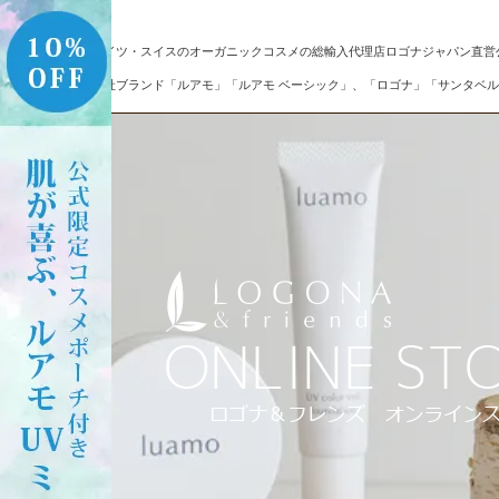
ドイツ・スイスのオーガニックコスメの総輸入代理店ロゴナジャパン直営
自社ブランド「ルアモ」「ルアモ ベーシック」、「ロゴナ」「サンタベル