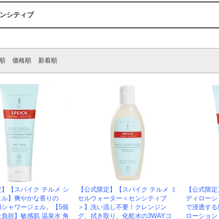
ンシティブ
順
価格順
新着順
】【スパイク テルメ シ
【公式限定】【スパイク テルメ ミ
【公式限定
ェル】爽やかな香りの
セルウォーター＜センシティブ
ディローシ
用シャワージェル。【5個
＞】洗い流し不要！クレンジン
で浸透する
負担】敏感肌 温泉水 角
グ、拭き取り、化粧水の3WAYコ
ローション