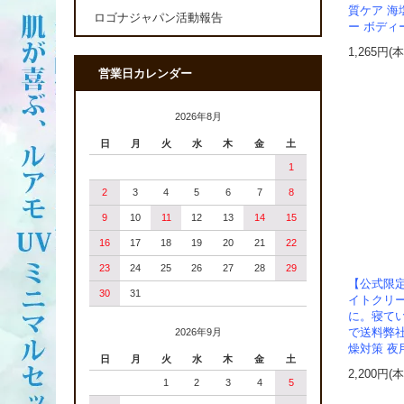
質ケア 海
ロゴナジャパン活動報告
ー ボディ
1,265円(
営業日カレンダー
2026年8月
日
月
火
水
木
金
土
1
2
3
4
5
6
7
8
9
10
11
12
13
14
15
16
17
18
19
20
21
22
23
24
25
26
27
28
29
【公式限定
30
31
イトクリ
に。寝て
で送料弊社
2026年9月
燥対策 夜
日
月
火
水
木
金
土
2,200円(
1
2
3
4
5