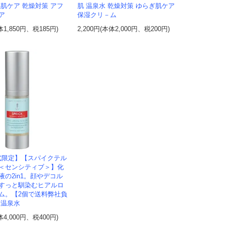
感肌ケア 乾燥対策 アフ
肌 温泉水 乾燥対策 ゆらぎ肌ケア
ア
保湿クリ－ム
体1,850円、税185円)
2,200円(本体2,000円、税200円)
式限定】【スパイクテル
＜センシティブ＞】化
液の2in1。顔やデコル
すっと馴染むヒアルロ
ム。【2個で送料弊社負
 温泉水
体4,000円、税400円)