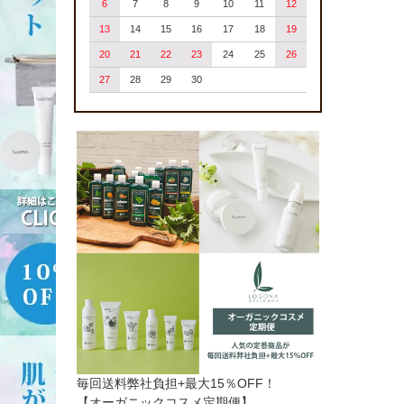
6
7
8
9
10
11
12
13
14
15
16
17
18
19
20
21
22
23
24
25
26
27
28
29
30
毎回送料弊社負担+最大15％OFF！
【オーガニックコスメ定期便】