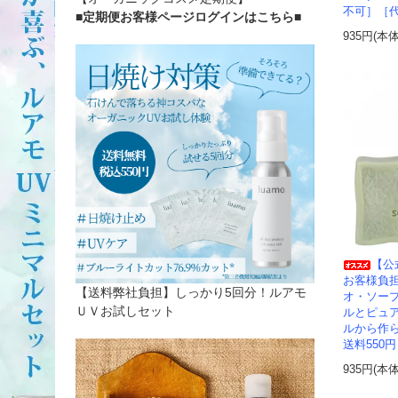
不可］［
■定期便お客様ページログインはこちら
■
935円(本
【公
お客様負
【送料弊社負担】しっかり5回分！ルアモ
オ・ソー
ＵＶお試しセット
ルとピュ
ルから作
送料550
935円(本