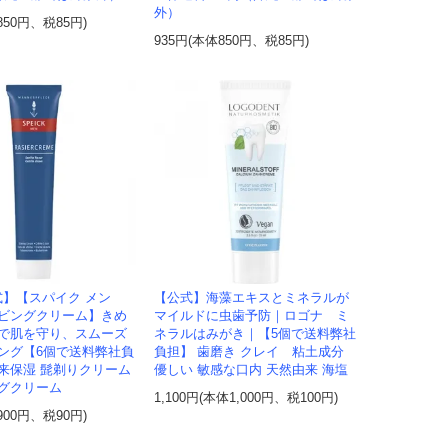
外）
850円、税85円)
935円(本体850円、税85円)
式】【スパイク メン
【公式】海藻エキスとミネラルが
ビングクリーム】きめ
マイルドに虫歯予防｜ロゴナ ミ
で肌を守り、スムーズ
ネラルはみがき｜【5個で送料弊社
ング【6個で送料弊社負
負担】 歯磨き クレイ 粘土成分
来保湿 髭剃りクリーム
優しい 敏感な口内 天然由来 海塩
グクリーム
1,100円(本体1,000円、税100円)
900円、税90円)