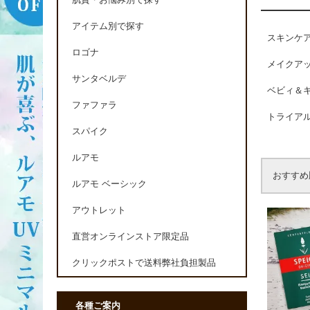
肌質・お悩み別で探す
アイテム別で探す
スキンケ
ロゴナ
メイクア
サンタベルデ
ベビィ＆
ファファラ
トライア
スパイク
ルアモ
おすすめ
ルアモ ベーシック
アウトレット
直営オンラインストア限定品
クリックポストで送料弊社負担製品
各種ご案内