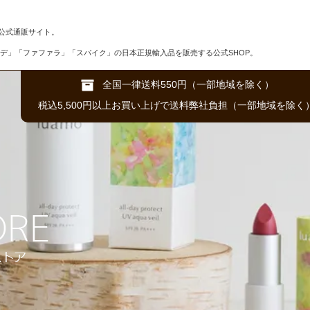
公式通販サイト。
デ」「ファファラ」「スパイク」の日本正規輸入品を販売する公式SHOP。
全国一律送料550円（一部地域を除く）
税込5,500円以上お買い上げで送料弊社負担（一部地域を除く