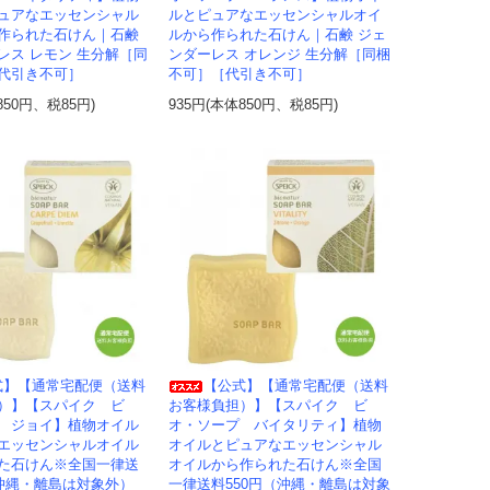
ュアなエッセンシャル
ルとピュアなエッセンシャルオイ
作られた石けん｜石鹸
ルから作られた石けん｜石鹸 ジェ
レス レモン 生分解［同
ンダーレス オレンジ 生分解［同梱
代引き不可］
不可］［代引き不可］
850円、税85円)
935円(本体850円、税85円)
式】【通常宅配便（送料
【公式】【通常宅配便（送料
）】【スパイク ビ
お客様負担）】【スパイク ビ
 ジョイ】植物オイル
オ・ソープ バイタリティ】植物
エッセンシャルオイル
オイルとピュアなエッセンシャル
た石けん※全国一律送
オイルから作られた石けん※全国
（沖縄・離島は対象外）
一律送料550円（沖縄・離島は対象