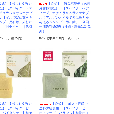
公式】【ポスト投函で
【公式】【通常宅配便（送料
担】【スパイク ヘア
お客様負担）】【スパイク ヘア
チュラル＆サステナブ
ソープ】ナチュラル＆サステナブ
ンオイルで髪に輝きを
ル！アルガンオイルで髪に輝きを
ンプー用石鹸。旅行に
与えるシャンプー用石鹸。※全国
！［同梱不可］［代引
一律送料550円（沖縄・離島は対象
外）
750円、税75円)
825円(本体750円、税75円)
公式】【ポスト投函で
【公式】【ポスト投函で
担】【スパイク ビ
送料弊社負担】【スパイク ビ
 バイタリティ】植物
オ・ソープ バランス】植物オイ