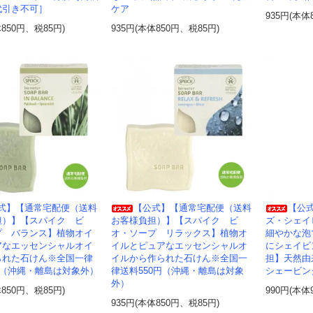
代引き不可］
ケア
935円(本体
体850円、税85円)
935円(本体850円、税85円)
式】【通常宅配便（送料
【公式】【通常宅配便（送料
【公
担）】【スパイク ビ
お客様負担）】【スパイク ビ
ズ・シェイ
プ バランス】植物オイ
オ・ソープ リラックス】植物オ
細やかな泡
アなエッセンシャルオイ
イルとピュアなエッセンシャルオ
にシェイビ
られた石けん※全国一律
イルから作られた石けん※全国一
担】天然由
円（沖縄・離島は対象外）
律送料550円（沖縄・離島は対象
シェービン
外）
体850円、税85円)
990円(本体
935円(本体850円、税85円)