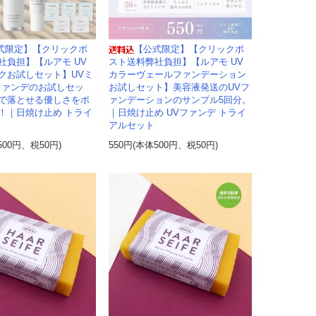
式限定】【クリックポ
【公式限定】【クリックポ
社負担】【ルアモ UV
スト送料弊社負担】【ルアモ UV
クお試しセット】UVミ
カラーヴェールファンデーション
ファンデのお試しセッ
お試しセット】美容液発送のUVフ
で落とせる優しさをポ
ァンデーションのサンプル5回分。
！｜日焼け止め トライ
｜日焼け止め UVファンデ トライ
アルセット
500円、税50円)
550円(本体500円、税50円)