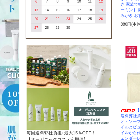
6
7
8
9
10
11
12
き 家族で
ーミント 
13
14
15
16
17
18
19
みがき お
20
21
22
23
24
25
26
880円(本
27
28
29
30
【
送料弊社
オ・ソー
イルとピ
毎回送料弊社負担+最大15％OFF！
イルから作
ェンダーレ
【オーガニックコスメ定期便】