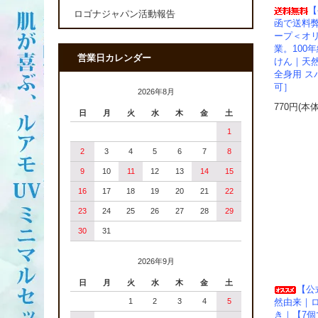
【
ロゴナジャパン活動報告
函で送料
ープ＜オリ
業。100
営業日カレンダー
けん｜天然
全身用 
可］
2026年8月
770円(本
日
月
火
水
木
金
土
1
2
3
4
5
6
7
8
9
10
11
12
13
14
15
16
17
18
19
20
21
22
23
24
25
26
27
28
29
30
31
2026年9月
日
月
火
水
木
金
土
【公
1
2
3
4
5
然由来｜
き｜【7個