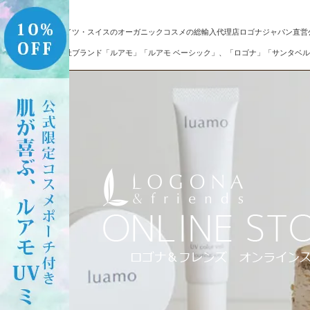
ドイツ・スイスのオーガニックコスメの総輸入代理店ロゴナジャパン直営
自社ブランド「ルアモ」「ルアモ ベーシック」、「ロゴナ」「サンタベル