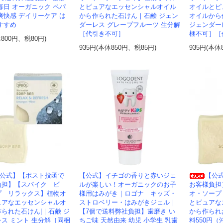
毎日 オーガニック ペパ
とピュアなエッセンシャルオイル
オイルとピ
爽快感 デイリーケア は
から作られた石けん｜石鹸 ジェン
オイルから
すすめ
ダーレス グレープフルーツ 生分解
ジェンダー
［代引き不可］
梱不可］［
体800円、税80円)
935円(本体850円、税85円)
935円(本体
公式】【ポスト投函で
【公式】イチゴの香りと赤いジェ
【公
負担】【スパイク ビ
ルが楽しい！オーガニックのお子
お客様負担
プ リラックス】植物オ
様用はみがき｜ロゴナ キッズ・
オ・ソープ
ュアなエッセンシャルオ
ストロベリー・はみがきジェル｜
とピュアな
られた石けん|｜石鹸 ジ
【7個で送料弊社負担】歯磨き い
から作られ
ス ミント 生分解［同梱
ちご味 天然由来 幼児 小学生 乳歯
料550円