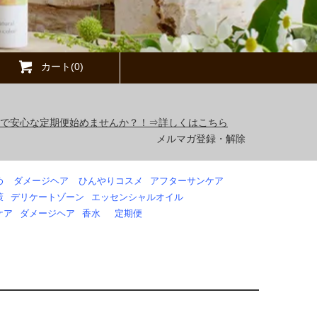
カート(0)
得で安心な定期便始めませんか？！⇒詳しくはこちら
メルマガ登録・解除
め
ダメージヘア
ひんやりコスメ
アフターサンケア
策
デリケートゾーン
エッセンシャルオイル
ケア
ダメージヘア
香水
定期便