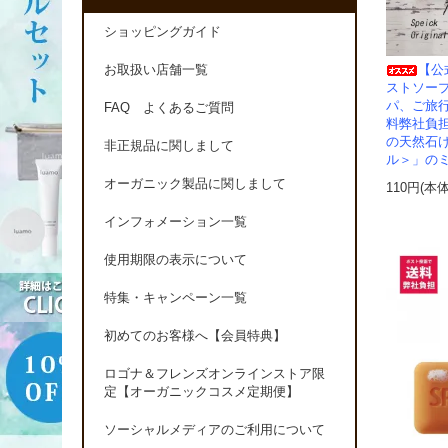
ショッピングガイド
【公
お取扱い店舗一覧
ストソー
パ、ご旅行
FAQ よくあるご質問
料弊社負担
の天然石
非正規品に関しまして
ル＞」の
オーガニック製品に関しまして
110円(本
インフォメーション一覧
使用期限の表示について
特集・キャンペーン一覧
初めてのお客様へ【会員特典】
ロゴナ＆フレンズオンラインストア限
定【オーガニックコスメ定期便】
ソーシャルメディアのご利用について