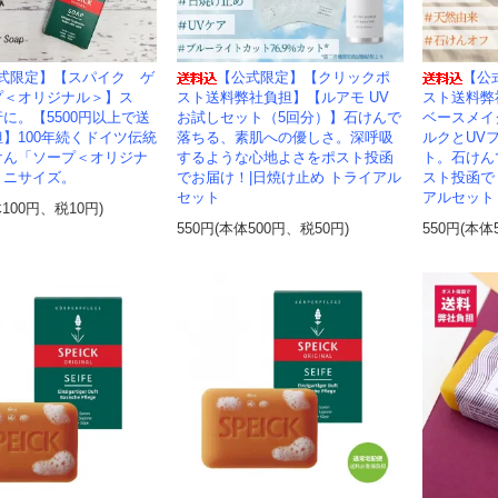
式限定】【スパイク ゲ
【公式限定】【クリックポ
【公
プ＜オリジナル＞】ス
スト送料弊社負担】【ルアモ UV
スト送料弊
に。【5500円以上で送
お試しセット（5回分）】石けんで
ベースメイ
】100年続くドイツ伝統
落ちる、素肌への優しさ。深呼吸
ルクとUV
けん「ソープ＜オリジナ
するような心地よさをポスト投函
ト。石けん
ミニサイズ。
でお届け！|日焼け止め トライアル
スト投函で
セット
アルセット
体100円、税10円)
550円(本体500円、税50円)
550円(本体