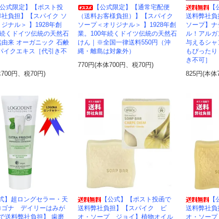
公式限定】【ポスト投
【公式限定】【通常宅配便
【
弊社負担】【スパイク ソ
（送料お客様負担）】【スパイク
送料弊社負
ジナル＞ 】1928年創
ソープ＜オリジナル＞ 】1928年創
ソープ】ナ
年続くドイツ伝統の天然石
業。100年続くドイツ伝統の天然石
ル！アルガ
由来 オーガニック 石鹸
けん｜※全国一律送料550円（沖
与えるシャ
スパイクエキス［代引き不
縄・離島は対象外）
もぴったり
き不可］
770円(本体700円、税70円)
体700円、税70円)
825円(本体
式】超ロングセラー・天
【公式】【ポスト投函で
【
ロゴナ デイリーはみが
送料弊社負担】【スパイク ビ
送料弊社負
で送料弊社負担】 歯磨
オ・ソープ ジョイ】植物オイル
オ・ソープ