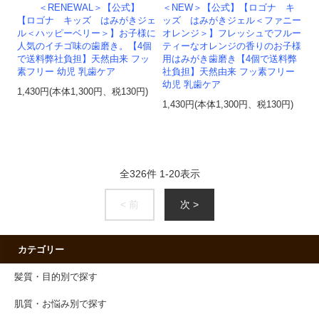
＜RENEWAL＞【公式】
＜NEW＞【公式】【ロゴナ キ
【ロゴナ キッズ はみがきジェ
ッズ はみがきジェル＜ファニー
ル＜ハッピーベリー＞】お子様に
オレンジ＞】フレッシュでフルー
人気のイチゴ味の歯磨き。【4個
ティーなオレンジの香りのお子様
で送料弊社負担】天然由来 フッ
用はみがき歯磨き【4個で送料弊
素フリー 幼児 乳歯ケア
社負担】天然由来 フッ素フリー
幼児 乳歯ケア
1,430円(本体1,300円、税130円)
1,430円(本体1,300円、税130円)
全
326
件
1
-
20
表示
< 前
次 >
カテゴリー
髪質・目的別で探す
肌質・お悩み別で探す