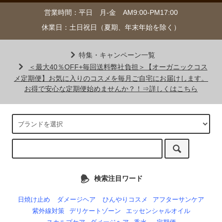
営業時間：平日 月-金 AM9:00-PM17:00
休業日：土日祝日（夏期、年末年始を除く）
特集・キャンペーン一覧
＜最大40％OFF+毎回送料弊社負担＞【オーガニックコス
メ定期便】お気に入りのコスメを毎月ご自宅にお届けします。
お得で安心な定期便始めませんか？！⇒詳しくはこちら
検索注目ワード
日焼け止め
ダメージヘア
ひんやりコスメ
アフターサンケア
紫外線対策
デリケートゾーン
エッセンシャルオイル