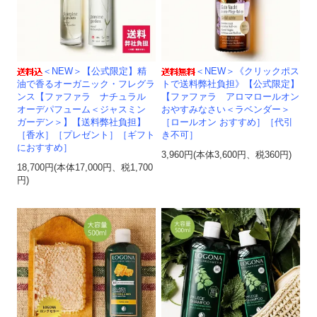
＜NEW＞【公式限定】精
＜NEW＞《クリックポス
油で香るオーガニック・フレグラ
トで送料弊社負担》【公式限定】
ンス【ファファラ ナチュラル
【ファファラ アロマロールオン
オーデパフューム＜ジャスミン
おやすみなさい＜ラベンダー＞
ガーデン＞】【送料弊社負担】
［ロールオン おすすめ］［代引
［香水］［プレゼント］［ギフト
き不可］
におすすめ］
3,960円(本体3,600円、税360円)
18,700円(本体17,000円、税1,700
円)