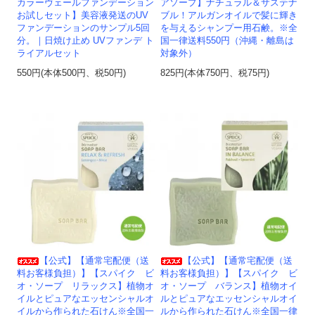
カラーヴェールファンデーション
アソープ】ナチュラル＆サステナ
お試しセット】美容液発送のUV
ブル！アルガンオイルで髪に輝き
ファンデーションのサンプル5回
を与えるシャンプー用石鹸。※全
分。｜日焼け止め UVファンデ ト
国一律送料550円（沖縄・離島は
ライアルセット
対象外）
550円(本体500円、税50円)
825円(本体750円、税75円)
【公式】【通常宅配便（送
【公式】【通常宅配便（送
料お客様負担）】【スパイク ビ
料お客様負担）】【スパイク ビ
オ・ソープ リラックス】植物オ
オ・ソープ バランス】植物オイ
イルとピュアなエッセンシャルオ
ルとピュアなエッセンシャルオイ
イルから作られた石けん※全国一
ルから作られた石けん※全国一律