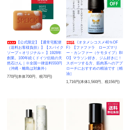
【公式限定】【通常宅配便
《オタメシコスメ40％OF
（送料お客様負担）】【スパイク
F》【ファファラ ローズマリ
ソープ＜オリジナル＞ 】1928年
ー・カンファー（ケモタイプ）BI
創業。100年続くドイツ伝統の天
O】マラソン好き、ジム好きに！
然石けん｜※全国一律送料550円
スポーツする方、筋肉系へのアプ
（沖縄・離島は対象外）
ローチにおすすめの精油です［精
油］
770円(本体700円、税70円)
1,716円(本体1,560円、税156円)