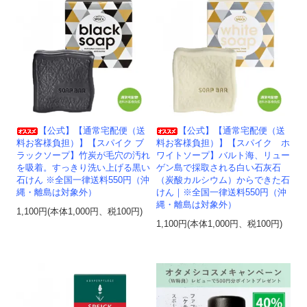
【公式】【通常宅配便（送
【公式】【通常宅配便（送
料お客様負担）】【スパイク ブ
料お客様負担）】【スパイク ホ
ラックソープ】竹炭が毛穴の汚れ
ワイトソープ】バルト海、リュー
を吸着。すっきり洗い上げる黒い
ゲン島で採取される白い石灰石
石けん ※全国一律送料550円（沖
（炭酸カルシウム）からできた石
縄・離島は対象外）
けん｜※全国一律送料550円（沖
縄・離島は対象外）
1,100円(本体1,000円、税100円)
1,100円(本体1,000円、税100円)