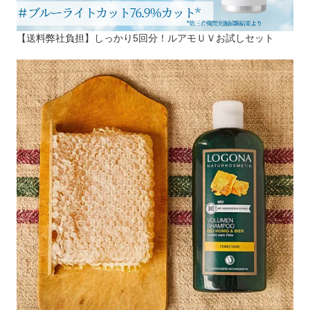
【送料弊社負担】しっかり5回分！ルアモＵＶお試しセット