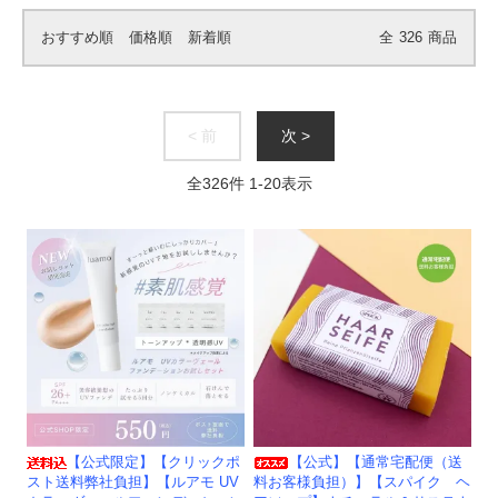
おすすめ順
価格順
新着順
全
326
商品
< 前
次 >
全
326
件
1
-
20
表示
【公式限定】【クリックポ
【公式】【通常宅配便（送
スト送料弊社負担】【ルアモ UV
料お客様負担）】【スパイク ヘ