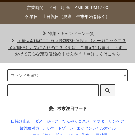
営業時間：平日 月-金 AM9:00-PM17:00
休業日：土日祝日（夏期、年末年始を除く）
特集・キャンペーン一覧
＜最大40％OFF+毎回送料弊社負担＞【オーガニックコス
メ定期便】お気に入りのコスメを毎月ご自宅にお届けします。
お得で安心な定期便始めませんか？！⇒詳しくはこちら
検索注目ワード
日焼け止め
ダメージヘア
ひんやりコスメ
アフターサンケア
紫外線対策
デリケートゾーン
エッセンシャルオイル