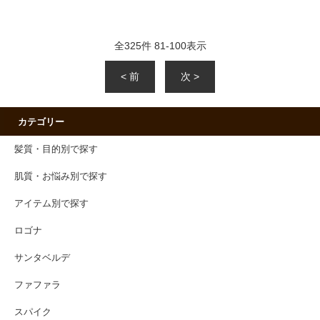
全
325
件
81
-
100
表示
< 前
次 >
カテゴリー
髪質・目的別で探す
肌質・お悩み別で探す
アイテム別で探す
ロゴナ
サンタベルデ
ファファラ
スパイク