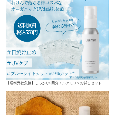
【送料弊社負担】しっかり5回分！ルアモＵＶお試しセット