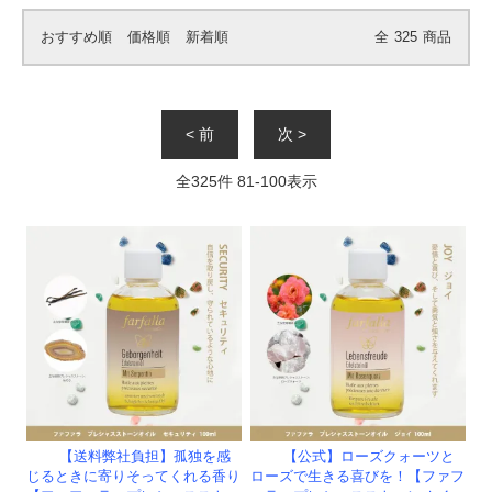
おすすめ順
価格順
新着順
全
325
商品
< 前
次 >
全
325
件
81
-
100
表示
【送料弊社負担】孤独を感
【公式】ローズクォーツと
じるときに寄りそってくれる香り
ローズで生きる喜びを！【ファフ