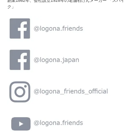
創業1862年、会社設立1928年の老舗石けんメーカー 「スパイ
ク」