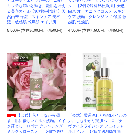
ビューティエリキシール】1滴で
サンタベルデ クレンジングミル
リッチな潤いと輝き。艶肌を叶え
ク｜【2個で送料弊社負担】天然
る美容オイル【送料弊社負担】天
由来 オーガニックコスメ スキン
然由来 保湿 スキンケア 美容
ケア 洗顔 クレンジング 保湿 敏
液 敏感肌 乾燥肌 エイジ肌
感肌 乾燥肌
5,500円(本体5,000円、税500円)
4,950円(本体4,500円、税450円)
【公式】落としながら潤
【公式】厳選された植物オイルの
す、肌に優しいミルク洗顔。メイ
力。しなやかな艶肌へ｜ロゴナ
ク落とし｜ロゴナ クレンジング
ヴァイタライジング フェイシャ
ミルク＜ローズ＞｜【2個で送料
ルオイル｜【2個で送料弊社負