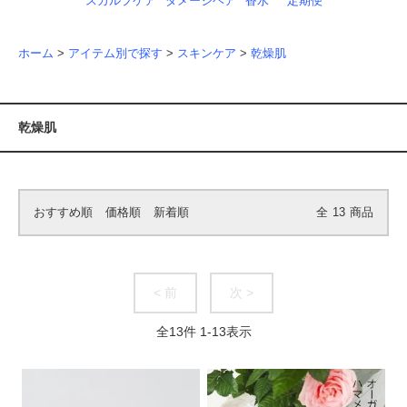
スカルプケア
ダメージヘア
香水
定期便
ホーム
>
アイテム別で探す
>
スキンケア
>
乾燥肌
乾燥肌
おすすめ順
価格順
新着順
全
13
商品
< 前
次 >
全
13
件
1
-
13
表示