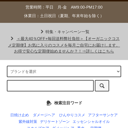
営業時間：平日 月-金 AM9:00-PM17:00
休業日：土日祝日（夏期、年末年始を除く）
特集・キャンペーン一覧
＜最大40％OFF+毎回送料弊社負担＞【オーガニックコス
メ定期便】お気に入りのコスメを毎月ご自宅にお届けします。
お得で安心な定期便始めませんか？！⇒詳しくはこちら
検索注目ワード
日焼け止め
ダメージヘア
ひんやりコスメ
アフターサンケア
紫外線対策
デリケートゾーン
エッセンシャルオイル