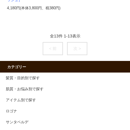
ッシュ］
4,180円(本体3,800円、税380円)
全
13
件
1
-
13
表示
< 前
次 >
カテゴリー
髪質・目的別で探す
肌質・お悩み別で探す
アイテム別で探す
ロゴナ
サンタベルデ