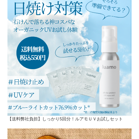
【送料弊社負担】しっかり5回分！ルアモＵＶお試しセット