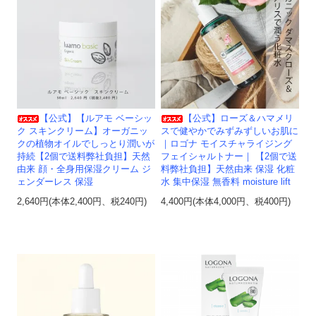
【公式】【ルアモ ベーシッ
【公式】ローズ＆ハマメリ
ク スキンクリーム】オーガニッ
スで健やかでみずみずしいお肌に
クの植物オイルでしっとり潤いが
｜ロゴナ モイスチャライジング
持続【2個で送料弊社負担】天然
フェイシャルトナー｜ 【2個で送
由来 顔・全身用保湿クリーム ジ
料弊社負担】天然由来 保湿 化粧
ェンダーレス 保湿
水 集中保湿 無香料 moisture lift
2,640円(本体2,400円、税240円)
4,400円(本体4,000円、税400円)