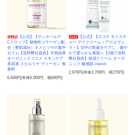
【公式】【サンタベルデ
【公式】【ロゴナ モイスチ
Cドロップ】植物性コラーゲン配
ャー デイクリーム＜アロエヴェ
合（整肌成分）キメとツヤの集中
ラ＞】日中の乾燥をケアし、健や
セラム【送料弊社負担】天然由来
かで柔らかな素肌へ【2個で送料
オーガニックコスメ スキンケア
弊社負担】保湿クリーム オーガ
美容液 スピルリナ ヴィーガン 無
ニック 敏感肌 classic
香料
2,970円(本体2,700円、税270円)
6,600円(本体6,000円、税600円)