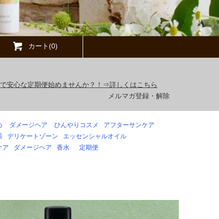
カート(0)
得で安心な定期便始めませんか？！⇒詳しくはこちら
メルマガ登録・解除
め
ダメージヘア
ひんやりコスメ
アフターサンケア
策
デリケートゾーン
エッセンシャルオイル
ケア
ダメージヘア
香水
定期便