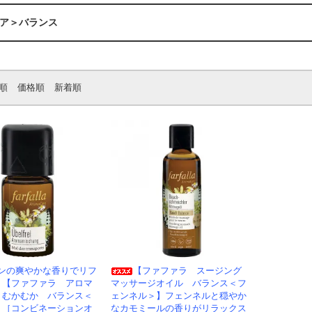
ア＞バランス
順
価格順
新着順
ンの爽やかな香りでリフ
【ファファラ スージング
！【ファファラ アロマ
マッサージオイル バランス＜フ
 むかむか バランス＜
ェンネル＞】フェンネルと穏やか
】［コンビネーションオ
なカモミールの香りがリラックス