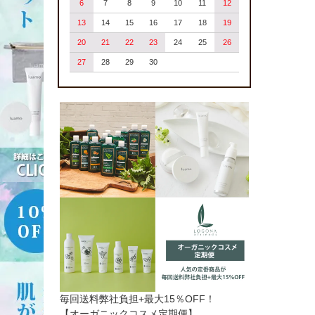
6
7
8
9
10
11
12
13
14
15
16
17
18
19
20
21
22
23
24
25
26
27
28
29
30
毎回送料弊社負担+最大15％OFF！
【オーガニックコスメ定期便】