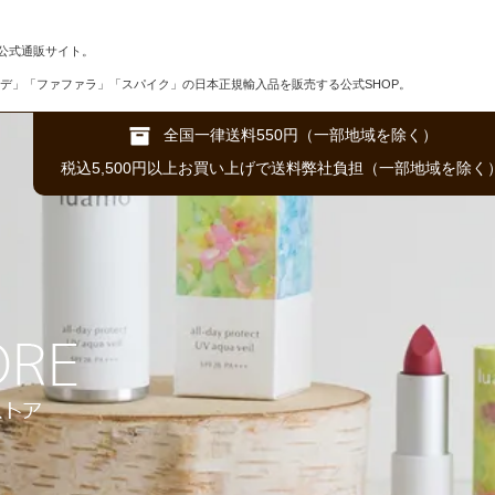
公式通販サイト。
デ」「ファファラ」「スパイク」の日本正規輸入品を販売する公式SHOP。
全国一律送料550円（一部地域を除く）
税込5,500円以上お買い上げで送料弊社負担（一部地域を除く