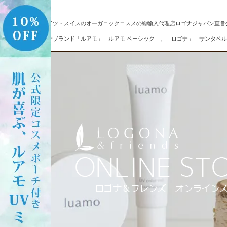
ドイツ・スイスのオーガニックコスメの総輸入代理店ロゴナジャパン直営
自社ブランド「ルアモ」「ルアモ ベーシック」、「ロゴナ」「サンタベル