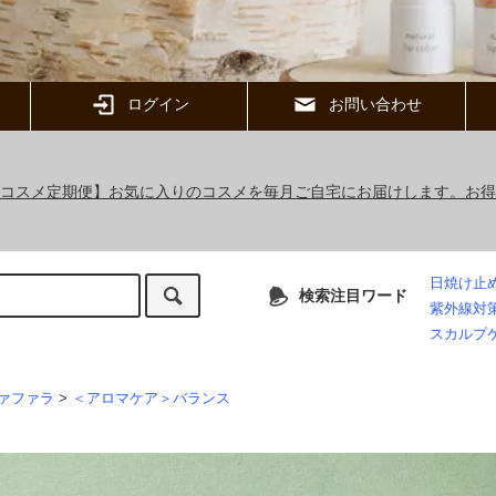
ログイン
お問い合わせ
ックコスメ定期便】お気に入りのコスメを毎月ご自宅にお届けします。お
日焼け止
検索注目ワード
紫外線対
スカルプ
ァファラ
>
＜アロマケア＞バランス