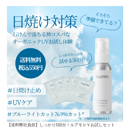
【送料弊社負担】しっかり5回分！ルアモＵＶお試しセット