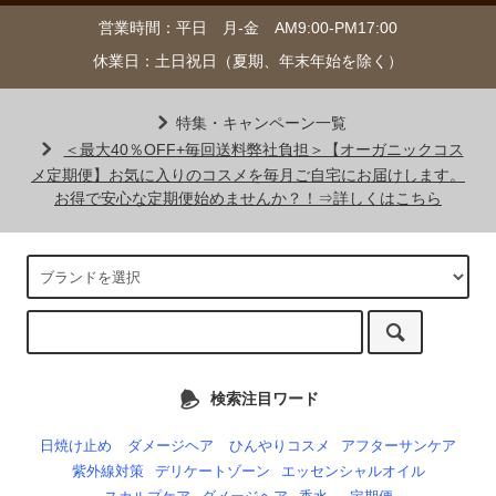
営業時間：平日 月-金 AM9:00-PM17:00
休業日：土日祝日（夏期、年末年始を除く）
特集・キャンペーン一覧
＜最大40％OFF+毎回送料弊社負担＞【オーガニックコス
メ定期便】お気に入りのコスメを毎月ご自宅にお届けします。
お得で安心な定期便始めませんか？！⇒詳しくはこちら
検索注目ワード
日焼け止め
ダメージヘア
ひんやりコスメ
アフターサンケア
紫外線対策
デリケートゾーン
エッセンシャルオイル