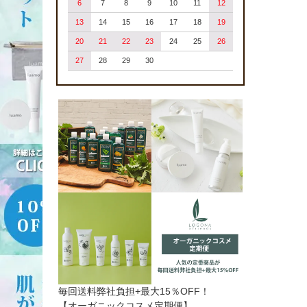
6
7
8
9
10
11
12
13
14
15
16
17
18
19
20
21
22
23
24
25
26
27
28
29
30
毎回送料弊社負担+最大15％OFF！
【オーガニックコスメ定期便】