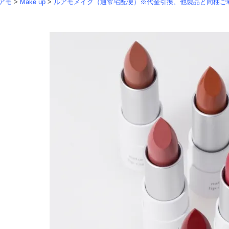
アモ
>
Make up
>
ルアモメイク（通常宅配便）※代金引換、他製品と同梱ご