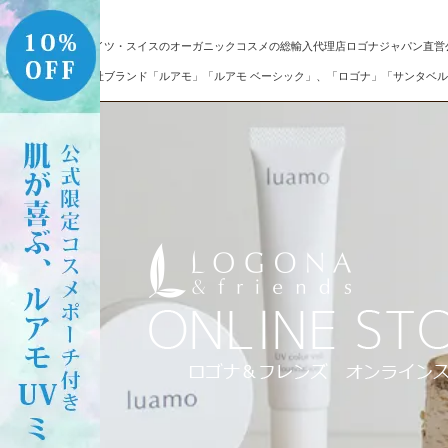
ドイツ・スイスのオーガニックコスメの総輸入代理店ロゴナジャパン直営
自社ブランド「ルアモ」「ルアモ ベーシック」、「ロゴナ」「サンタベル