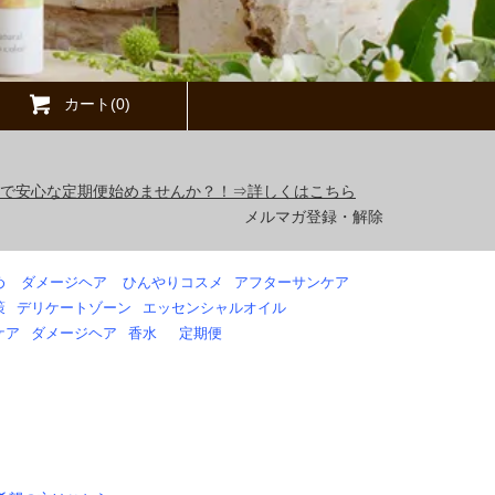
カート(0)
得で安心な定期便始めませんか？！⇒詳しくはこちら
メルマガ登録・解除
め
ダメージヘア
ひんやりコスメ
アフターサンケア
策
デリケートゾーン
エッセンシャルオイル
ケア
ダメージヘア
香水
定期便