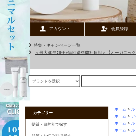
アカウント
会員登録
特集・キャンペーン一覧
＜最大40％OFF+毎回送料弊社負担＞【オーガニ
ホーム
>
ル
カテゴリー
ホーム
>
ア
ホーム
>
ル
髪質・目的別で探す
ホーム
>
ル