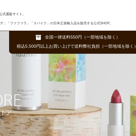
公式通販サイト。
デ」「ファファラ」「スパイク」の日本正規輸入品を販売する公式SHOP。
全国一律送料550円（一部地域を除く）
税込5,500円以上お買い上げで送料弊社負担（一部地域を除く