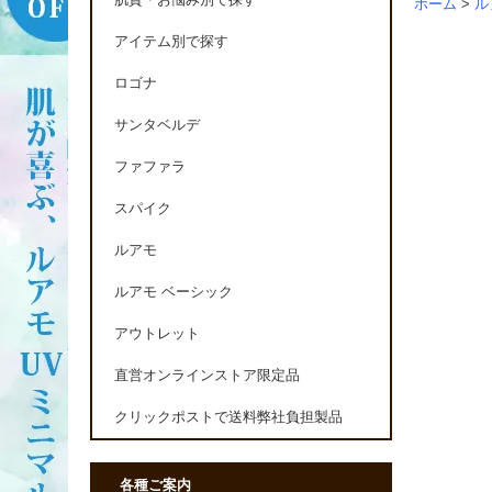
肌質・お悩み別で探す
ホーム
>
ル
アイテム別で探す
ロゴナ
サンタベルデ
ファファラ
スパイク
ルアモ
ルアモ ベーシック
アウトレット
直営オンラインストア限定品
クリックポストで送料弊社負担製品
各種ご案内