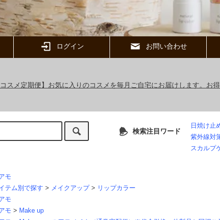
ログイン
お問い合わせ
ックコスメ定期便】お気に入りのコスメを毎月ご自宅にお届けします。お
日焼け止
検索注目ワード
紫外線対
スカルプ
アモ
イテム別で探す
>
メイクアップ
>
リップカラー
アモ
アモ
>
Make up