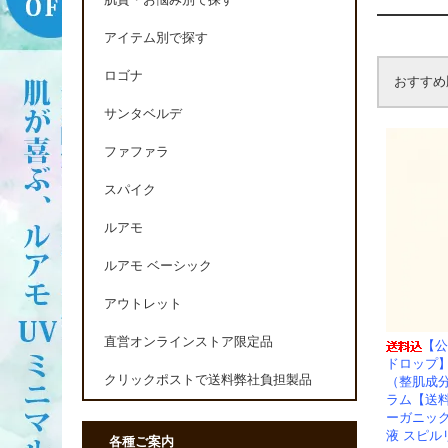
肌質・お悩み別で探す
アイテム別で探す
ロゴナ
おすすめ
サンタベルデ
ファファラ
スパイク
ルアモ
ルアモ ベーシック
アウトレット
直営オンラインストア限定品
【公
ドロップ
クリックポストで送料弊社負担製品
（整肌成
ラム【送
ーガニック
液 スピル
各種ご案内