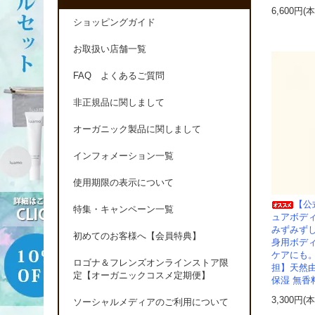
6,600円(
ショッピングガイド
お取扱い店舗一覧
FAQ よくあるご質問
非正規品に関しまして
オーガニック製品に関しまして
インフォメーション一覧
使用期限の表示について
【公
特集・キャンペーン一覧
ュアボディ
みずみず
初めてのお客様へ【会員特典】
身用ボデ
ケアにも。
ロゴナ＆フレンズオンラインストア限
担】天然由
定【オーガニックコスメ定期便】
保湿 無香
3,300円(
ソーシャルメディアのご利用について