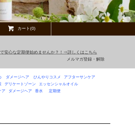
カート(0)
得で安心な定期便始めませんか？！⇒詳しくはこちら
メルマガ登録・解除
め
ダメージヘア
ひんやりコスメ
アフターサンケア
策
デリケートゾーン
エッセンシャルオイル
ケア
ダメージヘア
香水
定期便