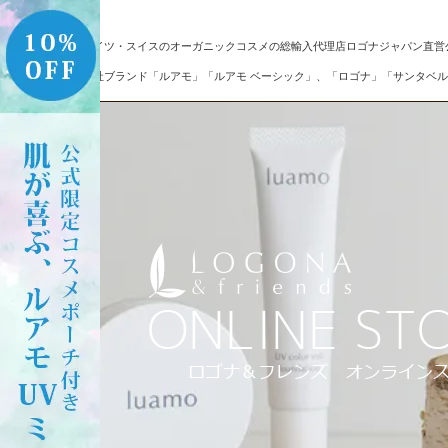
ドイツ・スイスのオーガニックコスメの総輸入代理店ロゴナジャパン直営
自社ブランド「ルアモ」「ルアモ ベーシック」、「ロゴナ」「サンタベル