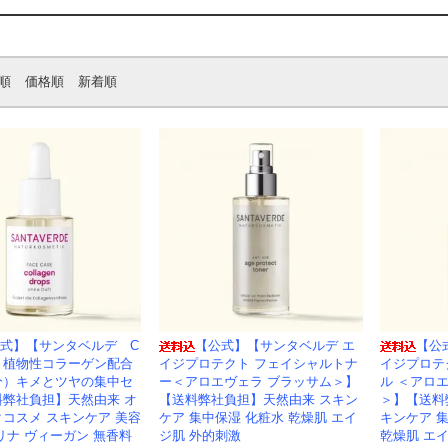
順
価格順
新着順
式】【サンタベルデ C
【公式】【サンタベルデ エ
【公
】植物性コラーゲン配合
イジプロテクト フェイシャルトナ
イジプロテ
分）キメとツヤの集中セ
ー＜アロエヴェラ ブラッサム＞】
ル ＜アロ
料弊社負担】天然由来 オ
【送料弊社負担】天然由来 スキン
＞】【送料
コスメ スキンケア 美容
ケア 集中保湿 化粧水 乾燥肌 エイ
キンケア 
リナ ヴィーガン 無香料
ジ肌 外的刺激
乾燥肌 エ