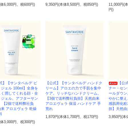
本体6,000円、税600円)
9,350円(本体8,500円、税850円)
11,000円(
円)
式】【サンタベルデ ピ
【公式】【サンタベルデ ハンドク
【公
ジェル 100ml】全身を
リーム】アロエの力で手肌を集中
ナー・セン
しく潤してくれる顔・全
ケア。リッチなハンドクリーム。
ールダウン
ィジェル。アフターサン
【3個で送料弊社負担】天然由来
やかに整え
 【2個で送料弊社負
アロエヴェラ 保湿 ハンドケア 手
感肌用化粧
来 アロエヴェラ 乾燥
荒れ
担】天然由
料
1,870円(本体1,700円、税170円)
3,850円(本
本体3,000円、税300円)