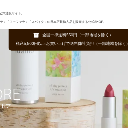
公式通販サイト。
デ」「ファファラ」「スパイク」の日本正規輸入品を販売する公式SHOP。
全国一律送料550円（一部地域を除く）
税込5,500円以上お買い上げで送料弊社負担（一部地域を除く