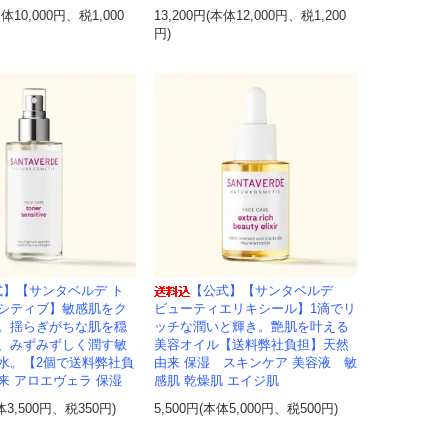
本体10,000円、税1,000
13,200円(本体12,000円、税1,200
円)
式】【サンタベルデ ト
【公式】【サンタベルデ
シティブ】敏感肌をク
ビューティエリキシール】1滴でリ
。揺らぎがちな肌を穏
ッチな潤いと輝き。艶肌を叶える
、みずみずしく潤す敏
美容オイル【送料弊社負担】天然
水。【2個で送料弊社負
由来 保湿 スキンケア 美容液 敏
来 アロエヴェラ 保湿
感肌 乾燥肌 エイジ肌
体3,500円、税350円)
5,500円(本体5,000円、税500円)