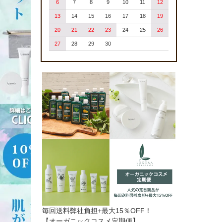
6
7
8
9
10
11
12
13
14
15
16
17
18
19
20
21
22
23
24
25
26
27
28
29
30
毎回送料弊社負担+最大15％OFF！
【オーガニックコスメ定期便】