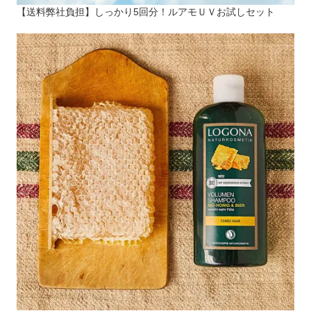
【送料弊社負担】しっかり5回分！ルアモＵＶお試しセット