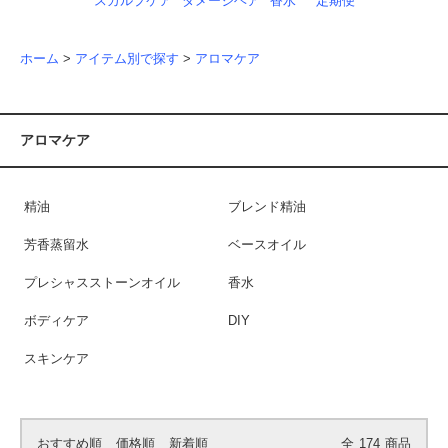
スカルプケア
ダメージヘア
香水
定期便
ホーム
>
アイテム別で探す
>
アロマケア
アロマケア
精油
ブレンド精油
芳香蒸留水
ベースオイル
プレシャスストーンオイル
香水
ボディケア
DIY
スキンケア
おすすめ順
価格順
新着順
全
174
商品