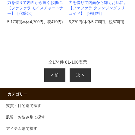
力を借りて内面から輝くお肌に。
力を借りて内面から輝くお肌に。
【ファファラ モイスチャートナ
【ファファラ クレンジングフリ
ー】［化粧水］
ュイド】［洗顔料］
5,170円(本体4,700円、税470円)
6,270円(本体5,700円、税570円)
全
174
件
81
-
100
表示
< 前
次 >
カテゴリー
髪質・目的別で探す
肌質・お悩み別で探す
アイテム別で探す