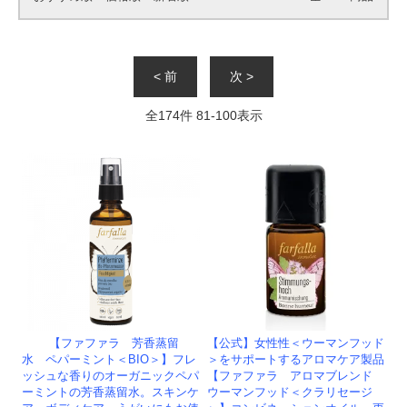
< 前
次 >
全
174
件
81
-
100
表示
【ファファラ 芳香蒸留
【公式】女性性＜ウーマンフッド
水 ペパーミント＜BIO＞】フレ
＞をサポートするアロマケア製品
ッシュな香りのオーガニックペパ
【ファファラ アロマブレンド
ーミントの芳香蒸留水。スキンケ
ウーマンフッド＜クラリセージ