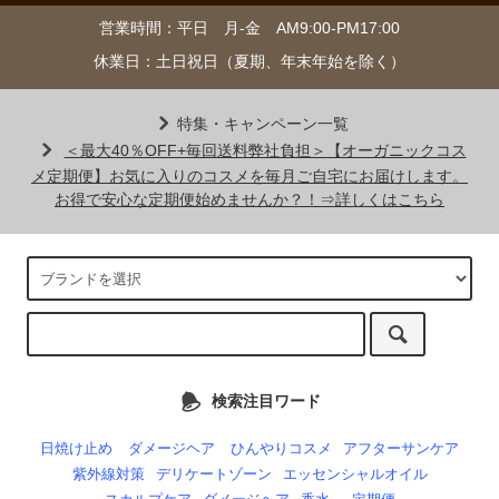
営業時間：平日 月-金 AM9:00-PM17:00
休業日：土日祝日（夏期、年末年始を除く）
特集・キャンペーン一覧
＜最大40％OFF+毎回送料弊社負担＞【オーガニックコス
メ定期便】お気に入りのコスメを毎月ご自宅にお届けします。
お得で安心な定期便始めませんか？！⇒詳しくはこちら
検索注目ワード
日焼け止め
ダメージヘア
ひんやりコスメ
アフターサンケア
紫外線対策
デリケートゾーン
エッセンシャルオイル