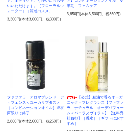
ア、ボディケア、うがいにもお使
＞】コンビネーションオイル 更
いいただけます。［フローラルウ
年期 フェムケア
ォーター］［涼感コスメ］
3,850円(本体3,500円、税350円)
3,300円(本体3,000円、税300円)
ファファラ アロマブレンド デ
【公式】精油で香るオーガ
ィフェンス＜ユーカリプタス＞
ニック・フレグランス【ファファ
［コンビネーションオイル］※在
ラ ナチュラル オーデパフュー
庫限りで終了
ム＜バニラヌヴォラ＞】【送料弊
社負担】［香水］［ギフトにおす
2,860円(本体2,600円、税260円)
すめ］