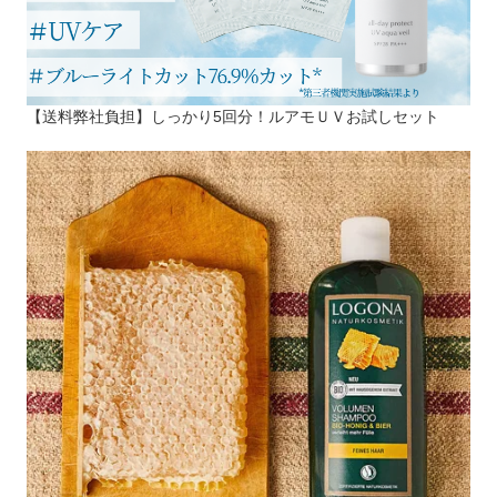
【送料弊社負担】しっかり5回分！ルアモＵＶお試しセット