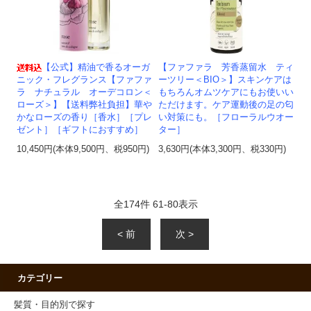
【公式】精油で香るオーガ
【ファファラ 芳香蒸留水 ティ
ニック・フレグランス【ファファ
ーツリー＜BIO＞】スキンケアは
ラ ナチュラル オーデコロン＜
もちろんオムツケアにもお使いい
ローズ＞】【送料弊社負担】華や
ただけます。ケア運動後の足の匂
かなローズの香り［香水］［プレ
い対策にも。［フローラルウオー
ゼント］［ギフトにおすすめ］
ター］
10,450円(本体9,500円、税950円)
3,630円(本体3,300円、税330円)
全
174
件
61
-
80
表示
< 前
次 >
カテゴリー
髪質・目的別で探す