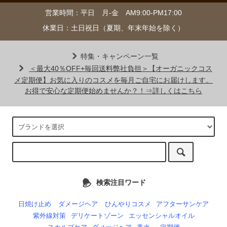
営業時間：平日 月-金 AM9:00-PM17:00
休業日：土日祝日（夏期、年末年始を除く）
特集・キャンペーン一覧
＜最大40％OFF+毎回送料弊社負担＞【オーガニックコス
メ定期便】お気に入りのコスメを毎月ご自宅にお届けします。
お得で安心な定期便始めませんか？！⇒詳しくはこちら
検索注目ワード
日焼け止め
ダメージヘア
ひんやりコスメ
アフターサンケア
紫外線対策
デリケートゾーン
エッセンシャルオイル