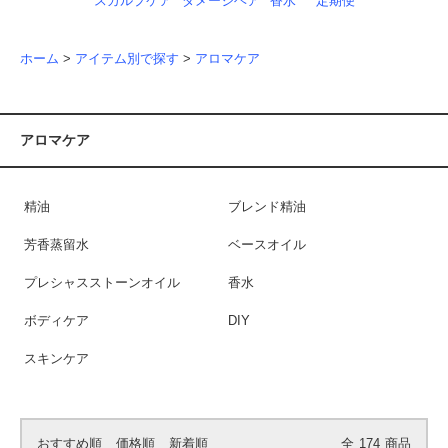
スカルプケア
ダメージヘア
香水
定期便
ホーム
>
アイテム別で探す
>
アロマケア
アロマケア
精油
ブレンド精油
芳香蒸留水
ベースオイル
プレシャスストーンオイル
香水
ボディケア
DIY
スキンケア
おすすめ順
価格順
新着順
全
174
商品