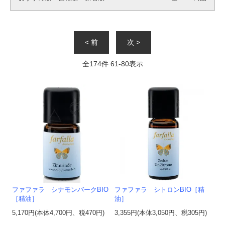
< 前
次 >
全
174
件
61
-
80
表示
ファファラ シナモンバークBIO
ファファラ シトロンBIO［精
［精油］
油］
5,170円(本体4,700円、税470円)
3,355円(本体3,050円、税305円)