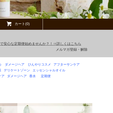
カート(0)
得で安心な定期便始めませんか？！⇒詳しくはこちら
メルマガ登録・解除
め
ダメージヘア
ひんやりコスメ
アフターサンケア
策
デリケートゾーン
エッセンシャルオイル
ケア
ダメージヘア
香水
定期便