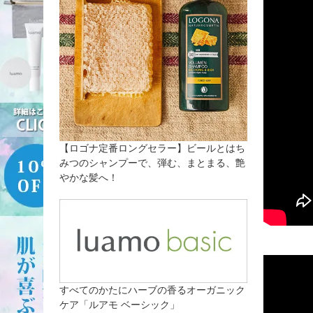
【ロゴナ定番ロングセラー】ビールとはち
みつのシャンプーで、弾む、まとまる、艶
やかな髪へ！
すべてのかたにハーブの香るオーガニック
ケア「ルアモ ベーシック」