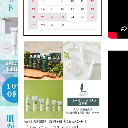
6
7
8
9
10
11
12
13
14
15
16
17
18
19
20
21
22
23
24
25
26
27
28
29
30
毎回送料弊社負担+最大15％OFF！
【オーガニックコスメ定期便】