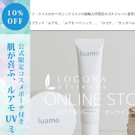
ドイツ・スイスのオーガニックコスメの総輸入代理店ロゴナジャパン直営
自社ブランド「ルアモ」「ルアモ ベーシック」、「ロゴナ」「サンタベル