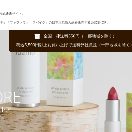
公式通販サイト。
デ」「ファファラ」「スパイク」の日本正規輸入品を販売する公式SHOP。
全国一律送料550円（一部地域を除く）
税込5,500円以上お買い上げで送料弊社負担（一部地域を除く