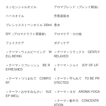
エッセンシャルオイル
アロマブレンド（ブレンド精油）
ベースオイル
芳香蒸留水
プレシャスストーンオイル 100ml
香水
DIY（アロマクラフト用基材）
アロマケア・その他
フェイスケア
ボディケア
＜テーマ＞ウェルビーイング W
＜テーマ＞リラックス GENTLY
ELL-BEING
RELAXED
＜テーマ＞リフレッシュ BE R
＜テーマ＞ジョイ JOY OF LIF
EFRESHED
E
＜テーマ＞つつまれて COMFO
＜テーマ＞守られて TO BE PR
RT
OTECTED
＜テーマ＞おやすみなさい SLE
＜テーマ＞ヨガ AROMA-YOGA
EP WELL
＜テーマ＞集中力 CONCENTR
ATION