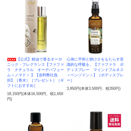
【公式】精油で香るオーガ
心身に平和と静けさをもたらす意
ニック・フレグランス【ファファ
識的な呼吸を。【ファファラ ボ
ラ ナチュラル オーデパフュー
ディスプレー マインドフルネス
ム＜ノマド＞ 】【送料弊社負
＜ベンゾイン＞】［ボディスプレ
担】［香水］［プレゼント］［ギ
ー］
フトにおすすめ］
3,850円(本体3,500円、税350円)
18,150円(本体16,500円、税1,650
円)