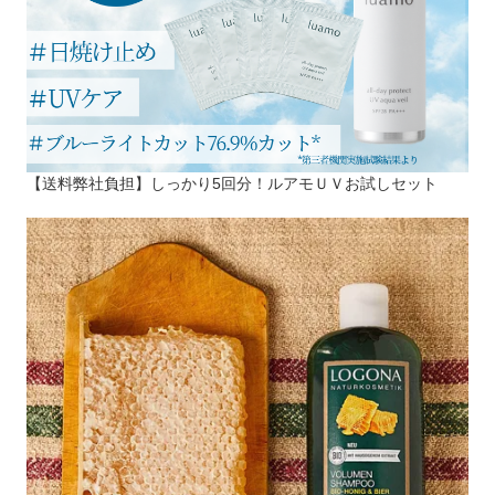
【送料弊社負担】しっかり5回分！ルアモＵＶお試しセット