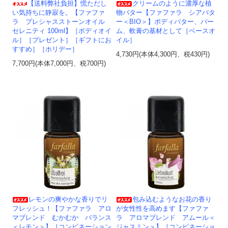
【送料弊社負担】慌ただし
クリームのように濃厚な植
い気持ちに静寂を。【ファファ
物バター【ファファラ シアバタ
ラ プレシャスストーンオイル
ー＜BIO＞】ボディバター、バー
セレニティ 100ml】［ボディオイ
ム、軟膏の基材として［ベースオ
ル］［プレゼント］［ギフトにお
イル］
すすめ］［ホリデー］
4,730円(本体4,300円、税430円)
7,700円(本体7,000円、税700円)
レモンの爽やかな香りでリ
包み込むようなお花の香り
フレッシュ！【ファファラ アロ
が女性性を高めます【ファファ
マブレンド むかむか バランス
ラ アロマブレンド アムール＜
＜レモン＞】［コンビネーション
ジャスミン＞】［コンビネーショ