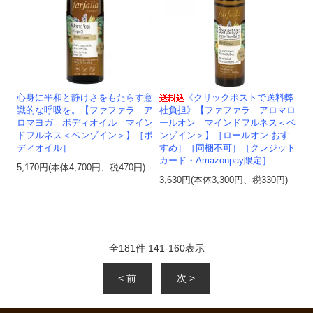
心身に平和と静けさをもたらす意
《クリックポストで送料弊
識的な呼吸を。【ファファラ ア
社負担》【ファファラ アロマロ
ロマヨガ ボディオイル マイン
ールオン マインドフルネス＜ベ
ドフルネス＜ベンゾイン＞】［ボ
ンゾイン＞】［ロールオン おす
ディオイル］
すめ］［同梱不可］［クレジット
カード・Amazonpay限定］
5,170円(本体4,700円、税470円)
3,630円(本体3,300円、税330円)
全
181
件
141
-
160
表示
< 前
次 >