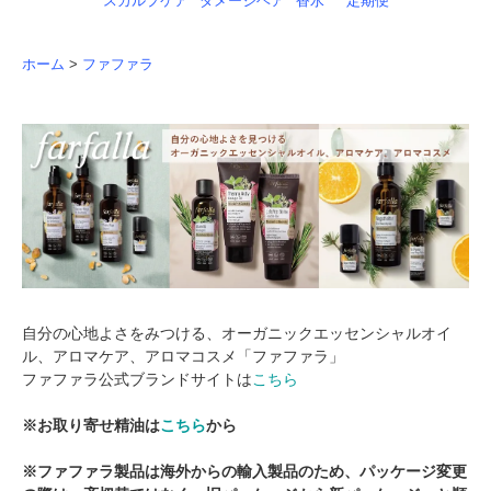
スカルプケア
ダメージヘア
香水
定期便
ホーム
>
ファファラ
自分の心地よさをみつける、オーガニックエッセンシャルオイ
ル、アロマケア、アロマコスメ「ファファラ」
ファファラ公式ブランドサイトは
こちら
※お取り寄せ精油は
こちら
から
※ファファラ製品は海外からの輸入製品のため、パッケージ変更