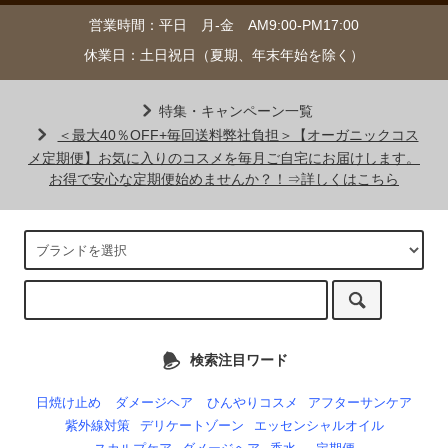
営業時間：平日 月-金 AM9:00-PM17:00
休業日：土日祝日（夏期、年末年始を除く）
特集・キャンペーン一覧
＜最大40％OFF+毎回送料弊社負担＞【オーガニックコス
メ定期便】お気に入りのコスメを毎月ご自宅にお届けします。
お得で安心な定期便始めませんか？！⇒詳しくはこちら
検索注目ワード
日焼け止め
ダメージヘア
ひんやりコスメ
アフターサンケア
紫外線対策
デリケートゾーン
エッセンシャルオイル