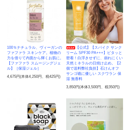
100％ナチュラル、ヴィーガンの
【公式】【スパイク サンク
ファファラ スキンケア。植物の
リーム SPF30 PA+++】ピタッと
力を借りて内面から輝くお肌に。
密着！白浮きせずに、崩れにくい
【ファファラ スムージングジェ
天然ミネラルの日焼け止め。【2
ル】［保湿ジェル］
個で送料弊社負担】石けんオフ
サンゴ礁に優しい スクワラン 保
4,675円(本体4,250円、税425円)
湿 無香料
3,850円(本体3,500円、税350円)