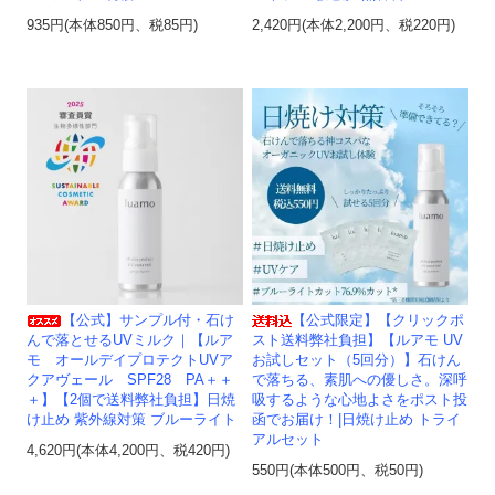
935円(本体850円、税85円)
2,420円(本体2,200円、税220円)
【公式】サンプル付・石け
【公式限定】【クリックポ
んで落とせるUVミルク｜【ルア
スト送料弊社負担】【ルアモ UV
モ オールデイプロテクトUVア
お試しセット（5回分）】石けん
クアヴェール SPF28 PA＋＋
で落ちる、素肌への優しさ。深呼
＋】【2個で送料弊社負担】日焼
吸するような心地よさをポスト投
け止め 紫外線対策 ブルーライト
函でお届け！|日焼け止め トライ
アルセット
4,620円(本体4,200円、税420円)
550円(本体500円、税50円)