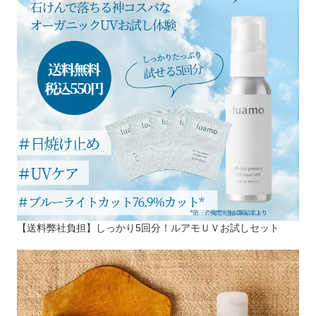
【送料弊社負担】しっかり5回分！ルアモＵＶお試しセット