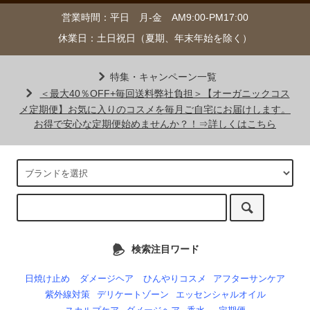
営業時間：平日 月-金 AM9:00-PM17:00
休業日：土日祝日（夏期、年末年始を除く）
特集・キャンペーン一覧
＜最大40％OFF+毎回送料弊社負担＞【オーガニックコス
メ定期便】お気に入りのコスメを毎月ご自宅にお届けします。
お得で安心な定期便始めませんか？！⇒詳しくはこちら
検索注目ワード
日焼け止め
ダメージヘア
ひんやりコスメ
アフターサンケア
紫外線対策
デリケートゾーン
エッセンシャルオイル