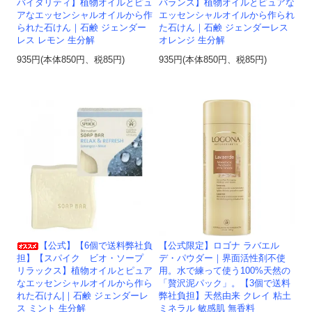
バイタリティ】植物オイルとピュ
バランス】植物オイルとピュアな
アなエッセンシャルオイルから作
エッセンシャルオイルから作られ
られた石けん｜石鹸 ジェンダー
た石けん｜石鹸 ジェンダーレス
レス レモン 生分解
オレンジ 生分解
935円(本体850円、税85円)
935円(本体850円、税85円)
【公式】【6個で送料弊社負
【公式限定】ロゴナ ラバエル
担】【スパイク ビオ・ソープ
デ・パウダー｜界面活性剤不使
リラックス】植物オイルとピュア
用。水で練って使う100%天然の
なエッセンシャルオイルから作ら
「贅沢泥パック」。【3個で送料
れた石けん|｜石鹸 ジェンダーレ
弊社負担】天然由来 クレイ 粘土
ス ミント 生分解
ミネラル 敏感肌 無香料