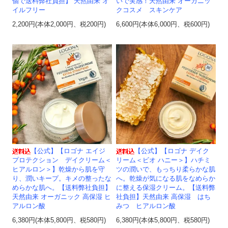
個で送料弊社負担】 天然由来 オ
いで実感！天然由来 オーガニッ
イルフリー
クコスメ スキンケア
2,200円(本体2,000円、税200円)
6,600円(本体6,000円、税600円)
【公式】【ロゴナ エイジ
【公式】【ロゴナ デイク
プロテクション デイクリーム＜
リーム＜ビオ ハニー＞】ハチミ
ヒアルロン＞】乾燥から肌を守
ツの潤いで、もっちり柔らかな肌
り、潤いキープ。キメの整ったな
へ。乾燥が気になる肌をなめらか
めらかな肌へ。【送料弊社負担】
に整える保湿クリーム。【送料弊
天然由来 オーガニック 高保湿 ヒ
社負担】天然由来 高保湿 はち
アルロン酸
みつ ヒアルロン酸
6,380円(本体5,800円、税580円)
6,380円(本体5,800円、税580円)