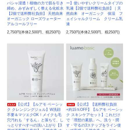
バシャ浸透！植物の力で肌を引き
ー】使いやすいクリームタイプの
締め、みずみずしく整える化粧水
乳液【2個で送料弊社負担】｜天
【2個で送料弊社負担】 天然由来
然由来 オーガニック 保湿 フ
オーガニック ローズウォーター
ェイシャルクリーム クリーム乳
アルコールフリー
液
2,750円(本体2,500円、税250円)
2,750円(本体2,500円、税250円)
【公式】【ルアモ ベーシッ
【公式】【送料弊社負担
ク クレンジングジェル】W洗顔
+約15％OFF】【ルアモ ベーシッ
不要＆マツエクOK！メイクも毛
ク スキンケアセット】これだけ
穴汚れも「するん」と落ちて、し
で「理想の素肌」へ。洗う・潤
っとりすべすべの洗い上がり【3
す・守るの3ステップをライン使