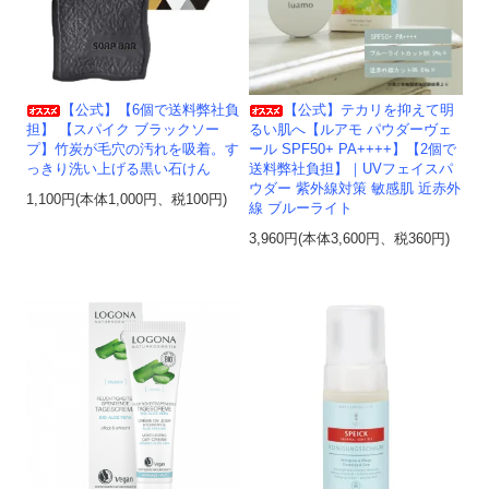
【公式】【6個で送料弊社負
【公式】テカリを抑えて明
担】 【スパイク ブラックソー
るい肌へ【ルアモ パウダーヴェ
プ】竹炭が毛穴の汚れを吸着。す
ール SPF50+ PA++++】【2個で
っきり洗い上げる黒い石けん
送料弊社負担】｜UVフェイスパ
ウダー 紫外線対策 敏感肌 近赤外
1,100円(本体1,000円、税100円)
線 ブルーライト
3,960円(本体3,600円、税360円)