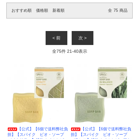
おすすめ順
価格順
新着順
全
75
商品
< 前
次 >
全
75
件
21
-
40
表示
【公式】【6個で送料弊社負
【公式】【6個で送料弊社負
担】【スパイク ビオ・ソープ
担】【スパイク ビオ・ソープ