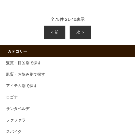
全
75
件
21
-
40
表示
< 前
次 >
カテゴリー
髪質・目的別で探す
肌質・お悩み別で探す
アイテム別で探す
ロゴナ
サンタベルデ
ファファラ
スパイク