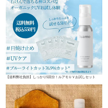
【送料弊社負担】しっかり5回分！ルアモＵＶお試しセット