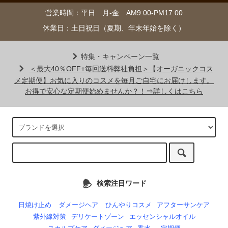
営業時間：平日 月-金 AM9:00-PM17:00
休業日：土日祝日（夏期、年末年始を除く）
特集・キャンペーン一覧
＜最大40％OFF+毎回送料弊社負担＞【オーガニックコス
メ定期便】お気に入りのコスメを毎月ご自宅にお届けします。
お得で安心な定期便始めませんか？！⇒詳しくはこちら
検索注目ワード
日焼け止め
ダメージヘア
ひんやりコスメ
アフターサンケア
紫外線対策
デリケートゾーン
エッセンシャルオイル