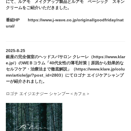
にて、ルアモ メイクアップ製品とルアモ ベーシック スキン
クリームをご紹介いただきました。
番組HP
https://www.j-wave.co.jp/original/goodfriday/nat
ural/
2025-8-25
銀座の完全個室のヘッドスパサロン クレーレ（
https://www.klar
e.jp/
）のWEＢコラム「40代女性の薄毛対策｜原因から効果的な
セルフケア・治療法まで徹底解説」（
https://www.klare.jp/colu
mn/article/jp/?post_id=2803
）にてロゴナ エイジケアシャンプ
ーが紹介されました。
ロゴナ エイジエナジー シャンプー＜カフェ＞