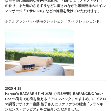
な空を望む開放的な景色が印象的。「farfalla（ファファラ）」
の香り、また鳥のさえずりなどに癒されながら米国発祥のオイル
マッサージ「エサレン®」などの施術を受けていただけます。
ホテルグランバッハ熱海クレッシェン「スパ クレッシェンド」
2025-4-18
Harper's BAZAAR 6月号 本誌（4/18発売）BARANCING Your
Health香りで心身を整える「アロマハック」のすすめ、にてアロ
マ調香デザイナー齋藤 智子さんにファファラの精油「フランキ
ンセンス・アラビア」をご紹介いただきました。