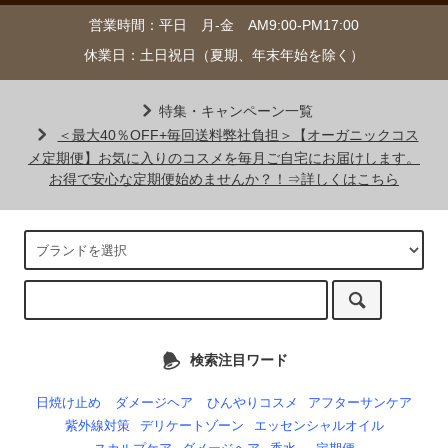
営業時間：平日 月-金 AM9:00-PM17:00
休業日：土日祝日（夏期、年末年始を除く）
特集・キャンペーン一覧
＜最大40％OFF+毎回送料弊社負担＞【オーガニックコス
メ定期便】お気に入りのコスメを毎月ご自宅にお届けします。
お得で安心な定期便始めませんか？！⇒詳しくはこちら
検索注目ワード
日焼け止め
ダメージヘア
ひんやりコスメ
アフターサンケア
紫外線対策
デリケートゾーン
エッセンシャルオイル