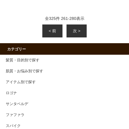
全
325
件
261
-
280
表示
< 前
次 >
カテゴリー
髪質・目的別で探す
肌質・お悩み別で探す
アイテム別で探す
ロゴナ
サンタベルデ
ファファラ
スパイク