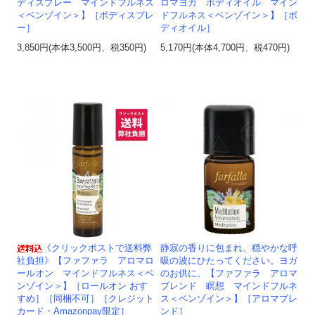
ディスプレー マインドフルネス
ロマヨガ ボディオイル マイン
＜ベンゾイン＞】［ボディスプレ
ドフルネス＜ベンゾイン＞】［ボ
ー］
ディオイル］
3,850円(本体3,500円、税350円)
5,170円(本体4,700円、税470円)
《クリックポストで送料弊
静寂の香りに包まれ、穏やかな呼
社負担》【ファファラ アロマロ
吸の波にひたってください。ヨガ
ールオン マインドフルネス＜ベ
のお供に。【ファファラ アロマ
ンゾイン＞】［ロールオン おす
ブレンド 瞑想 マインドフルネ
すめ］［同梱不可］［クレジット
ス＜ベンゾイン＞】［アロマブレ
カード・Amazonpay限定］
ンド］