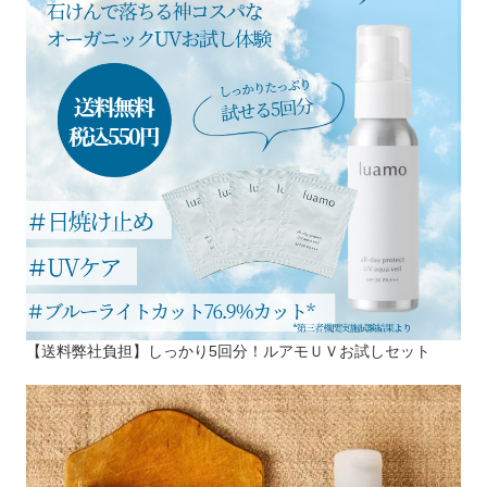
【送料弊社負担】しっかり5回分！ルアモＵＶお試しセット