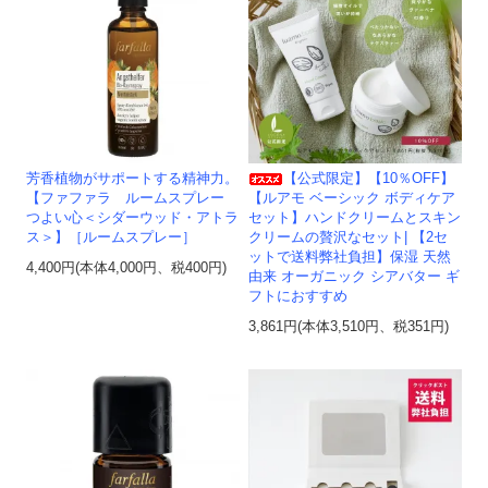
芳香植物がサポートする精神力。
【公式限定】【10％OFF】
【ファファラ ルームスプレー
【ルアモ ベーシック ボディケア
つよい心＜シダーウッド・アトラ
セット】ハンドクリームとスキン
ス＞】［ルームスプレー］
クリームの贅沢なセット| 【2セ
ットで送料弊社負担】保湿 天然
4,400円(本体4,000円、税400円)
由来 オーガニック シアバター ギ
フトにおすすめ
3,861円(本体3,510円、税351円)