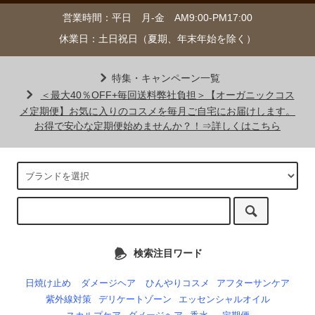
営業時間：平日 月-金 AM9:00-PM17:00
休業日：土日祝日（夏期、年末年始を除く）
特集・キャンペーン一覧
＜最大40％OFF+毎回送料弊社負担＞【オーガニックコス
メ定期便】お気に入りのコスメを毎月ご自宅にお届けします。
お得で安心な定期便始めませんか？！⇒詳しくはこちら
検索注目ワード
日焼け止め
ダメージヘア
ひんやりコスメ
アフターサンケア
紫外線対策
デリケートゾーン
エッセンシャルオイル