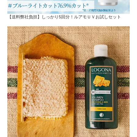
【送料弊社負担】しっかり5回分！ルアモＵＶお試しセット