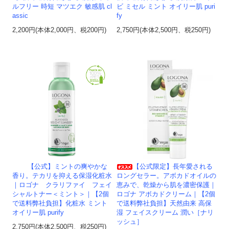
ルフリー 時短 マツエク 敏感肌 cl
ビ ミセル ミント オイリー肌 puri
assic
fy
2,200円(本体2,000円、税200円)
2,750円(本体2,500円、税250円)
【公式】ミントの爽やかな
【公式限定】長年愛される
香り。テカリを抑える保湿化粧水
ロングセラー。アボカドオイルの
｜ロゴナ クラリファイ フェイ
恵みで、乾燥から肌を濃密保護｜
シャルトナー＜ミント＞｜【2個
ロゴナ アボカドクリーム｜【2個
で送料弊社負担】化粧水 ミント
で送料弊社負担】天然由来 高保
オイリー肌 purify
湿 フェイスクリーム 潤い［ナリ
ッシュ］
2,750円(本体2,500円、税250円)