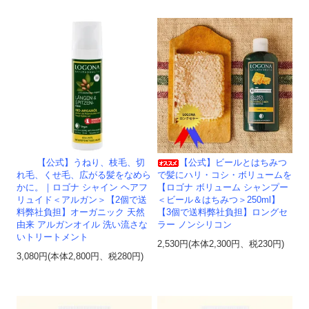
【公式】うねり、枝毛、切
【公式】ビールとはちみつ
れ毛、くせ毛、広がる髪をなめら
で髪にハリ・コシ・ボリュームを
かに。｜ロゴナ シャイン ヘアフ
【ロゴナ ボリューム シャンプー
リュイド＜アルガン＞【2個で送
＜ビール＆はちみつ＞250ml】
料弊社負担】オーガニック 天然
【3個で送料弊社負担】ロングセ
由来 アルガンオイル 洗い流さな
ラー ノンシリコン
いトリートメント
2,530円(本体2,300円、税230円)
3,080円(本体2,800円、税280円)