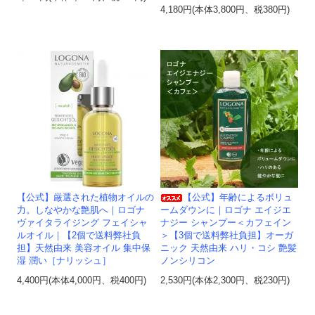
4,180円(本体3,800円、税380円)
【公式】厳選された植物オイルの
【公式】年齢によるボリュ
力。しなやかな艶肌へ｜ロゴナ
ームダウンに｜ロゴナ エイジエ
ヴァイタライジング フェイシャ
ナジー シャンプー＜カフェイン
ルオイル｜【2個で送料弊社負
＞【3個で送料弊社負担】オーガ
担】天然由来 美容オイル 集中保
ニック 天然由来 ハリ・コシ 艶髪
湿 潤い［ナリッシュ］
ノンシリコン
4,400円(本体4,000円、税400円)
2,530円(本体2,300円、税230円)