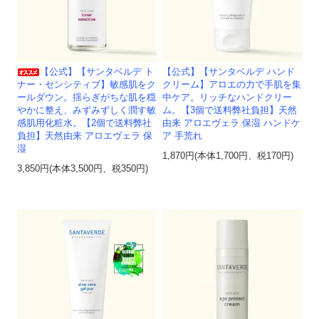
【公式】【サンタベルデ ト
【公式】【サンタベルデ ハンド
ナー・センシティブ】敏感肌をク
クリーム】アロエの力で手肌を集
ールダウン。揺らぎがちな肌を穏
中ケア。リッチなハンドクリー
やかに整え、みずみずしく潤す敏
ム。【3個で送料弊社負担】天然
感肌用化粧水。【2個で送料弊社
由来 アロエヴェラ 保湿 ハンドケ
負担】天然由来 アロエヴェラ 保
ア 手荒れ
湿
1,870円(本体1,700円、税170円)
3,850円(本体3,500円、税350円)