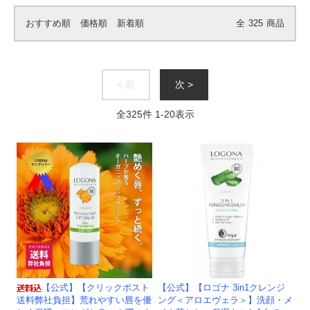
おすすめ順
価格順
新着順
全
325
商品
< 前
次 >
全
325
件
1
-
20
表示
【公式】【クリックポスト
【公式】【ロゴナ 3in1クレンジ
送料弊社負担】荒れやすい唇を優
ング＜アロエヴェラ＞】洗顔・メ