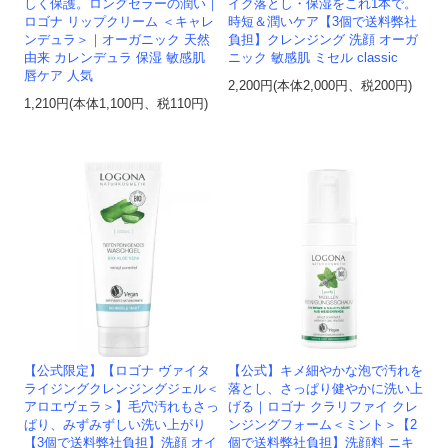
しく保護。ロングセラーの潤い｜
イク落とし・保湿をこれ1本で。
ロゴナ リップクリーム ＜キャレ
時短＆潤いケア【3個で送料弊社
ンデュラ＞｜オーガニック 天然
負担】クレンジング 洗顔 オーガ
由来 カレンデュラ 保湿 敏感肌
ニック 敏感肌 ミセル classic
唇ケア 人気
2,200円(本体2,000円、税200円)
1,210円(本体1,100円、税110円)
【公式限定】【ロゴナ ヴァイタ
【公式】キメ細やかな泡で汚れを
ライジングクレンジングジェル＜
落とし、さっぱり健やかに洗い上
アロエヴェラ＞】毛穴汚れもさっ
げる｜ロゴナ クラリファイ クレ
ぱり、みずみずしい洗い上がり
ンジングフォーム＜ミント＞【2
【3個で送料弊社負担】洗顔 オイ
個で送料弊社負担】洗顔料 ニキ