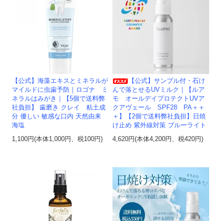
【公式】海藻エキスとミネラルが
【公式】サンプル付・石け
マイルドに虫歯予防｜ロゴナ ミ
んで落とせるUVミルク｜【ルア
ネラルはみがき｜【5個で送料弊
モ オールデイプロテクトUVア
社負担】 歯磨き クレイ 粘土成
クアヴェール SPF28 PA＋＋
分 優しい 敏感な口内 天然由来
＋】【2個で送料弊社負担】日焼
海塩
け止め 紫外線対策 ブルーライト
1,100円(本体1,000円、税100円)
4,620円(本体4,200円、税420円)