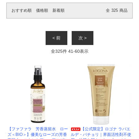
おすすめ順
価格順
新着順
全
325
商品
< 前
次 >
全
325
件
41
-
60
表示
【ファファラ 芳香蒸留水 ロー
【公式限定】ロゴナ ラバエ
ズ＜BIO＞】優美なローズの芳香
ルデ・パチョリ｜界面活性剤不使