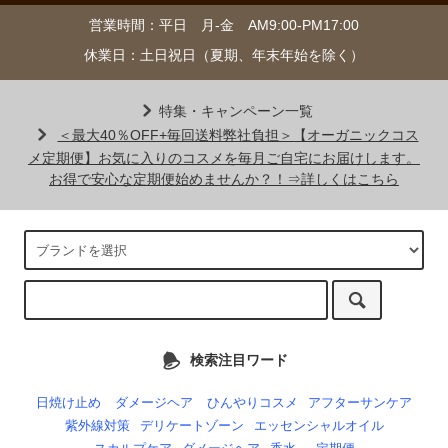
営業時間：平日 月-金 AM9:00-PM17:00
休業日：土日祝日（夏期、年末年始を除く）
特集・キャンペーン一覧
＜最大40％OFF+毎回送料弊社負担＞【オーガニックコス
メ定期便】お気に入りのコスメを毎月ご自宅にお届けします。
お得で安心な定期便始めませんか？！⇒詳しくはこちら
検索注目ワード
日焼け止め
ダメージヘア
ひんやりコスメ
アフターサンケア
紫外線対策
デリケートゾーン
エッセンシャルオイル