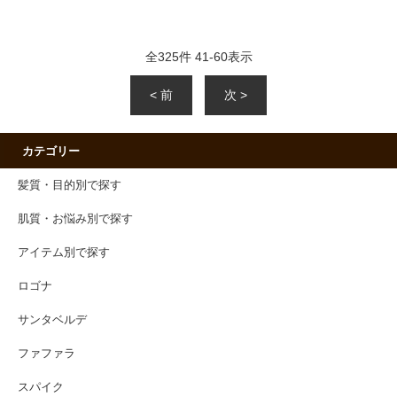
全
325
件
41
-
60
表示
< 前
次 >
カテゴリー
髪質・目的別で探す
肌質・お悩み別で探す
アイテム別で探す
ロゴナ
サンタベルデ
ファファラ
スパイク