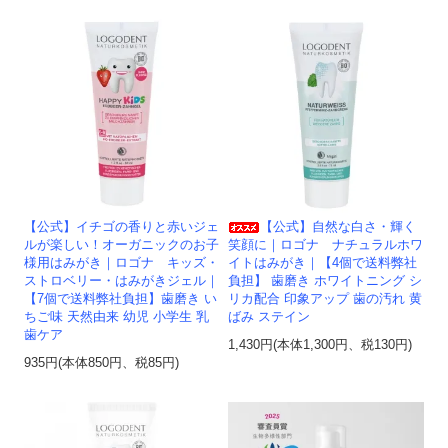
【公式】イチゴの香りと赤いジェ
【公式】自然な白さ・輝く
ルが楽しい！オーガニックのお子
笑顔に｜ロゴナ ナチュラルホワ
様用はみがき｜ロゴナ キッズ・
イトはみがき｜【4個で送料弊社
ストロベリー・はみがきジェル｜
負担】 歯磨き ホワイトニング シ
【7個で送料弊社負担】歯磨き い
リカ配合 印象アップ 歯の汚れ 黄
ちご味 天然由来 幼児 小学生 乳
ばみ ステイン
歯ケア
1,430円(本体1,300円、税130円)
935円(本体850円、税85円)