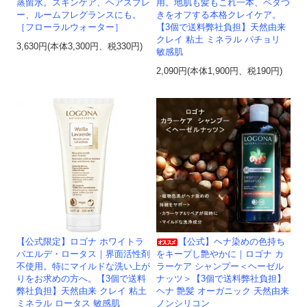
蒸留水。スキンケア、ヘアスプレ
用。地肌も髪もこれ一本、ベタつ
ー、ルームフレグランスにも。
きをオフする本格クレイケア。
［フローラルウォーター］
【3個で送料弊社負担】天然由来
クレイ 粘土 ミネラル パチョリ
3,630円(本体3,300円、税330円)
敏感肌
2,090円(本体1,900円、税190円)
【公式限定】ロゴナ ホワイトラ
【公式】ヘナ染めの色持ち
バエルデ・ロータス｜界面活性剤
をキープし艶やかに｜ロゴナ カ
不使用。特にマイルドな洗い上が
ラーケア シャンプー＜ヘーゼル
りをお求めの方へ。【3個で送料
ナッツ＞【3個で送料弊社負担】
弊社負担】天然由来 クレイ 粘土
ヘナ 艶髪 オーガニック 天然由来
ミネラル ロータス 敏感肌
ノンシリコン