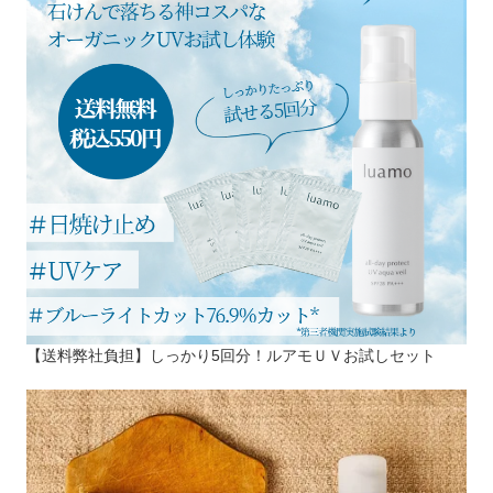
【送料弊社負担】しっかり5回分！ルアモＵＶお試しセット