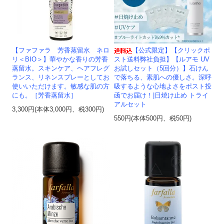
【ファファラ 芳香蒸留水 ネロ
【公式限定】【クリックポ
リ＜BIO＞】華やかな香りの芳香
スト送料弊社負担】【ルアモ UV
蒸留水。スキンケア、ヘアフレグ
お試しセット（5回分）】石けん
ランス、リネンスプレーとしてお
で落ちる、素肌への優しさ。深呼
使いいただけます。敏感な肌の方
吸するような心地よさをポスト投
にも。［芳香蒸留水］
函でお届け！|日焼け止め トライ
アルセット
3,300円(本体3,000円、税300円)
550円(本体500円、税50円)