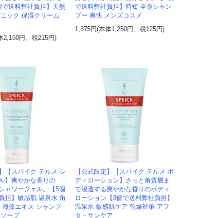
個で送料弊社負担】天然
で送料弊社負担】時短 全身シャン
ガニック 保湿クリーム
プー 爽快 メンズコスメ
1,375円(本体1,250円、税125円)
体2,150円、税215円)
】【スパイク テルメ シ
【公式限定】【スパイク テルメ ボ
ル】爽やかな香りの
ディローション】さっと角質層ま
シャワージェル。【5個
で浸透する爽やかな香りのボディ
負担】敏感肌 温泉水 角
ローション【3個で送料弊社負担】
塩 海藻エキス シャンプ
温泉水 敏感肌ケア 乾燥対策 アフ
ーソープ
タ－サンケア