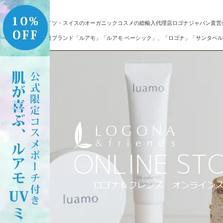
ドイツ・スイスのオーガニックコスメの総輸入代理店ロゴナジャパン直営
自社ブランド「ルアモ」「ルアモ ベーシック」、「ロゴナ」「サンタベル