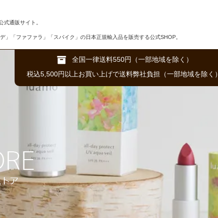
公式通販サイト。
デ」「ファファラ」「スパイク」の日本正規輸入品を販売する公式SHOP。
全国一律送料550円（一部地域を除く）
税込5,500円以上お買い上げで送料弊社負担（一部地域を除く