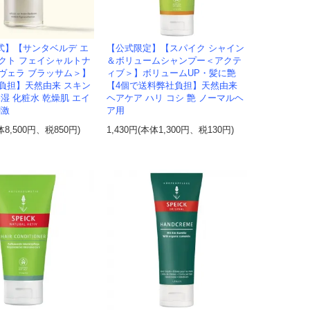
式】【サンタベルデ エ
【公式限定】【スパイク シャイン
クト フェイシャルトナ
＆ボリュームシャンプー＜アクテ
ヴェラ ブラッサム＞】
ィブ＞】ボリュームUP・髪に艶
負担】天然由来 スキン
【4個で送料弊社負担】天然由来
湿 化粧水 乾燥肌 エイ
ヘアケア ハリ コシ 艶 ノーマルヘ
刺激
ア用
体8,500円、税850円)
1,430円(本体1,300円、税130円)