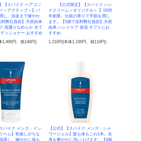
】【スパイク ヘアコン
【公式限定】【スパイク ハン
ー＜アクティブ＞】パ
ドクリーム＜オリジナル＞ 】1928
潤し、頭皮まで健やか
年創業。伝統の香りで手肌を潤し
送料弊社負担】天然由来
ます。【5個で送料弊社負担】天然
ク 指通りなめらか 全て
由来 ハンドケア 保湿 ギフトにお
ンディショナー おすすめ
すすめ
体1,400円、税140円)
1,210円(本体1,100円、税110円)
スパイク メンズ・イン
【公式】【スパイク メンズ・シャ
リーム】乾燥しがちな
ワージェル】髪も体もこれ1本。全
保護し、健やかに保ち
身を爽やかに洗い上げます。【4個