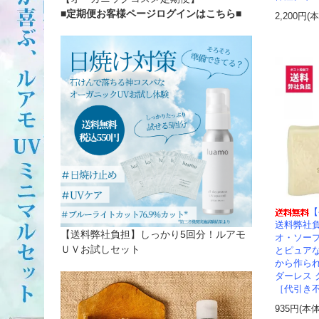
■定期便お客様ページログインはこちら
■
2,200円(
【
送料弊社
【送料弊社負担】しっかり5回分！ルアモ
オ・ソー
ＵＶお試しセット
とピュア
から作ら
ダーレス 
［代引き
935円(本