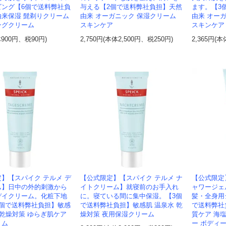
ビング【6個で送料弊社負
与える【2個で送料弊社負担】天然
ます。【3
由来保湿 髭剃りクリーム
由来 オーガニック 保湿クリーム
由来 オー
ングクリーム
スキンケア
スキンケア
体900円、税90円)
2,750円(本体2,500円、税250円)
2,365円(本
】【スパイク テルメ デ
【公式限定】【スパイク テルメ ナ
【公式限定
ム】日中の外的刺激から
イトクリーム】就寝前のお手入れ
ャワージェ
デイクリーム。化粧下地
に。寝ている間に集中保湿。【3個
髪・全身用
3個で送料弊社負担】敏感
で送料弊社負担】敏感肌 温泉水 乾
で送料弊社
 乾燥対策 ゆらぎ肌ケア
燥対策 夜用保湿クリーム
質ケア 海
－ム
ー ボディ