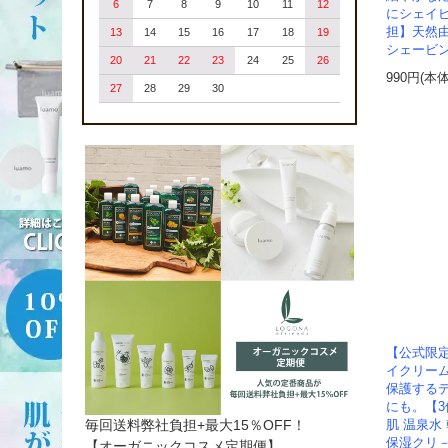
6
7
8
9
10
11
12
にシェイ
担】天然
13
14
15
16
17
18
19
シェービ
20
21
22
23
24
25
26
990円(本
27
28
29
30
【公式限定
イクリー
保護する
にも。【
毎回送料弊社負担+最大15％OFF！
肌 温泉水
保湿クリ
【オーガニックコスメ定期便】