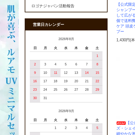
【公式限
ロゴナジャパン活動報告
シャンプ
して広が
個で送料
営業日カレンダー
ケア 頭皮
プー
2026年8月
1,430円(
日
月
火
水
木
金
土
1
2
3
4
5
6
7
8
9
10
11
12
13
14
15
16
17
18
19
20
21
22
23
24
25
26
27
28
29
30
31
2026年9月
日
月
火
水
木
金
土
【公
1
2
3
4
5
ズ・シェ
細やかな