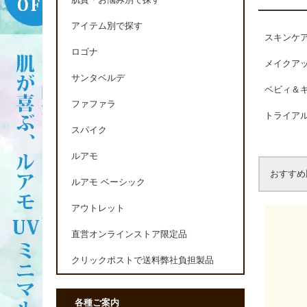
肌質・お悩み別で探す
アイテム別で探す
スキンケ
ロゴナ
メイクア
サンタベルデ
ベビィ＆
ファファラ
トライア
スパイク
ルアモ
おすすめ
ルアモ ベーシック
アウトレット
直営オンラインストア限定品
クリックポストで送料弊社負担製品
各種ご案内