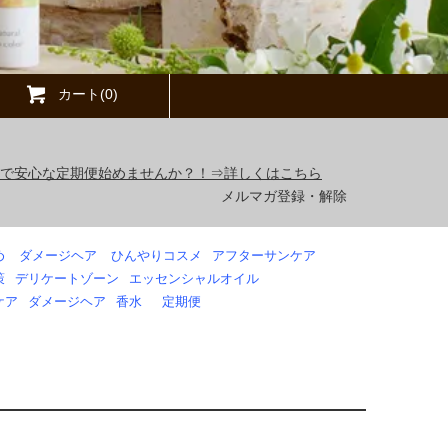
カート(0)
得で安心な定期便始めませんか？！⇒詳しくはこちら
メルマガ登録・解除
め
ダメージヘア
ひんやりコスメ
アフターサンケア
策
デリケートゾーン
エッセンシャルオイル
ケア
ダメージヘア
香水
定期便