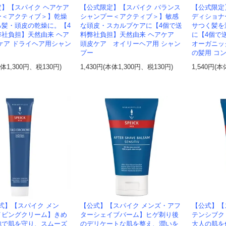
定】【スパイク ヘアケア
【公式限定】【スパイク バランス
【公式限定
ー＜アクティブ＞】乾燥
シャンプー＜アクティブ＞】敏感
ディショナ
る髪・頭皮の乾燥に。【4
な頭皮・スカルプケアに【4個で送
サつく髪を
弊社負担】天然由来 ヘア
料弊社負担】天然由来 ヘアケア
に【4個で
ケア ドライヘア用シャン
頭皮ケア オイリーヘア用 シャン
オーガニッ
プー
の髪用 コ
本体1,300円、税130円)
1,430円(本体1,300円、税130円)
1,540円(本
式】【スパイク メン
【公式】【スパイク メンズ・アフ
【公式】【
イビングクリーム】きめ
ターシェイブバーム】ヒゲ剃り後
テンシブク
泡で肌を守り、スムーズ
のデリケートな肌を整え、潤いを
大人の肌を