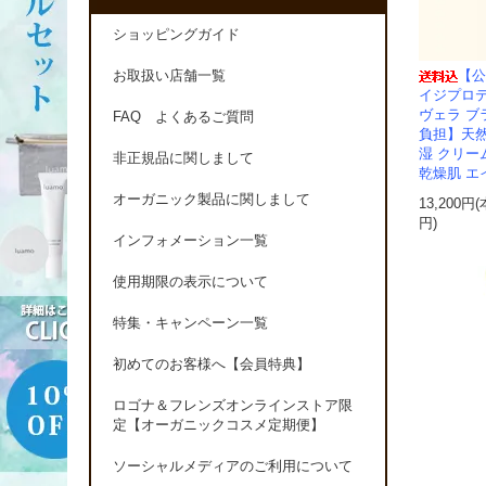
ショッピングガイド
【公
お取扱い店舗一覧
イジプロ
ヴェラ 
FAQ よくあるご質問
負担】天然
湿 クリー
非正規品に関しまして
乾燥肌 エ
オーガニック製品に関しまして
13,200円
円)
インフォメーション一覧
使用期限の表示について
特集・キャンペーン一覧
初めてのお客様へ【会員特典】
ロゴナ＆フレンズオンラインストア限
定【オーガニックコスメ定期便】
ソーシャルメディアのご利用について