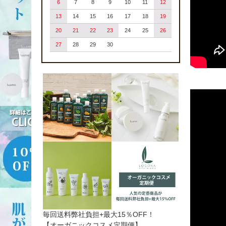
6
7
8
9
10
11
12
13
14
15
16
17
18
19
20
21
22
23
24
25
26
27
28
29
30
毎回送料弊社負担+最大15％OFF！
【オーガニックコスメ定期便】