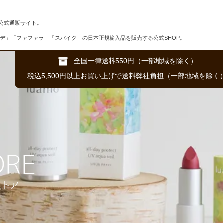
公式通販サイト。
デ」「ファファラ」「スパイク」の日本正規輸入品を販売する公式SHOP。
全国一律送料550円（一部地域を除く）
税込5,500円以上お買い上げで送料弊社負担（一部地域を除く