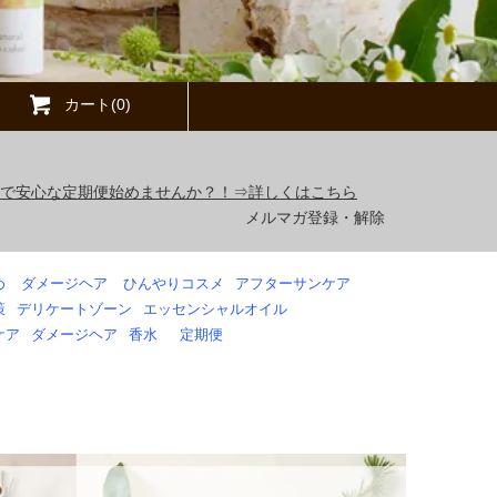
カート(0)
得で安心な定期便始めませんか？！⇒詳しくはこちら
メルマガ登録・解除
め
ダメージヘア
ひんやりコスメ
アフターサンケア
策
デリケートゾーン
エッセンシャルオイル
ケア
ダメージヘア
香水
定期便