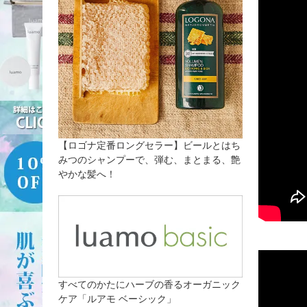
【ロゴナ定番ロングセラー】ビールとはち
みつのシャンプーで、弾む、まとまる、艶
やかな髪へ！
すべてのかたにハーブの香るオーガニック
ケア「ルアモ ベーシック」