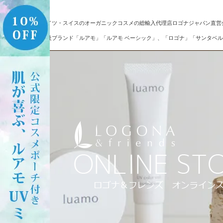
ドイツ・スイスのオーガニックコスメの総輸入代理店ロゴナジャパン直営
自社ブランド「ルアモ」「ルアモ ベーシック」、「ロゴナ」「サンタベル