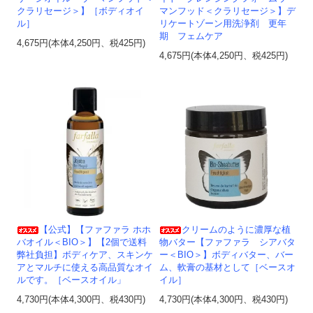
クラリセージ＞】［ボディオイ
マンフッド＜クラリセージ＞】デ
ル］
リケートゾーン用洗浄剤 更年
期 フェムケア
4,675円(本体4,250円、税425円)
4,675円(本体4,250円、税425円)
【公式】【ファファラ ホホ
クリームのように濃厚な植
バオイル＜BIO＞】【2個で送料
物バター【ファファラ シアバタ
弊社負担】ボディケア、スキンケ
ー＜BIO＞】ボディバター、バー
アとマルチに使える高品質なオイ
ム、軟膏の基材として［ベースオ
ルです。［ベースオイル」
イル］
4,730円(本体4,300円、税430円)
4,730円(本体4,300円、税430円)