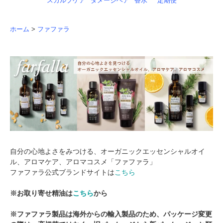
スカルプケア
ダメージヘア
香水
定期便
ホーム
>
ファファラ
自分の心地よさをみつける、オーガニックエッセンシャルオイ
ル、アロマケア、アロマコスメ「ファファラ」
ファファラ公式ブランドサイトは
こちら
※お取り寄せ精油は
こちら
から
※ファファラ製品は海外からの輸入製品のため、パッケージ変更