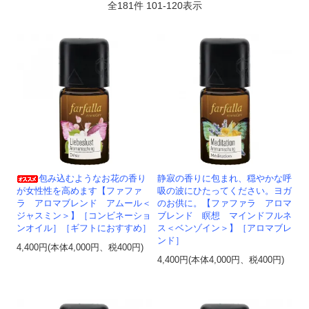
全
181
件
101
-
120
表示
包み込むようなお花の香り
静寂の香りに包まれ、穏やかな呼
が女性性を高めます【ファファ
吸の波にひたってください。ヨガ
ラ アロマブレンド アムール＜
のお供に。【ファファラ アロマ
ジャスミン＞】［コンビネーショ
ブレンド 瞑想 マインドフルネ
ンオイル］［ギフトにおすすめ］
ス＜ベンゾイン＞】［アロマブレ
ンド］
4,400円(本体4,000円、税400円)
4,400円(本体4,000円、税400円)