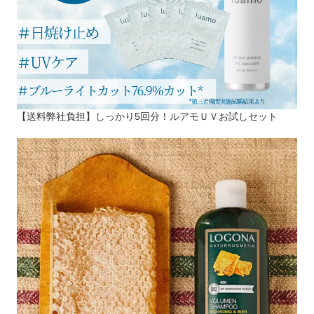
【送料弊社負担】しっかり5回分！ルアモＵＶお試しセット