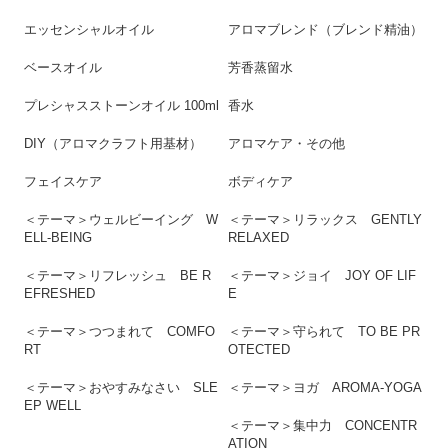
エッセンシャルオイル
アロマブレンド（ブレンド精油）
ベースオイル
芳香蒸留水
プレシャスストーンオイル 100ml
香水
DIY（アロマクラフト用基材）
アロマケア・その他
フェイスケア
ボディケア
＜テーマ＞ウェルビーイング W
＜テーマ＞リラックス GENTLY
ELL-BEING
RELAXED
＜テーマ＞リフレッシュ BE R
＜テーマ＞ジョイ JOY OF LIF
EFRESHED
E
＜テーマ＞つつまれて COMFO
＜テーマ＞守られて TO BE PR
RT
OTECTED
＜テーマ＞おやすみなさい SLE
＜テーマ＞ヨガ AROMA-YOGA
EP WELL
＜テーマ＞集中力 CONCENTR
ATION