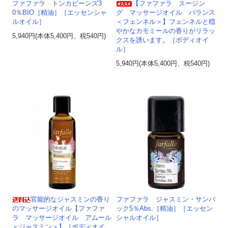
ファファラ トンカビーンズ3
【ファファラ スージン
0％BIO［精油］［エッセンシャ
グ マッサージオイル バランス
ルオイル］
＜フェンネル＞】フェンネルと穏
やかなカモミールの香りがリラッ
5,940円(本体5,400円、税540円)
クスを誘います。［ボディオイ
ル］
5,940円(本体5,400円、税540円)
官能的なジャスミンの香り
ファファラ ジャスミン・サンバ
のマッサージオイル【ファファ
ック5％Abs.［精油］［エッセン
ラ マッサージオイル アムール
シャルオイル］
＜ジャスミン＞】［ボディオイ