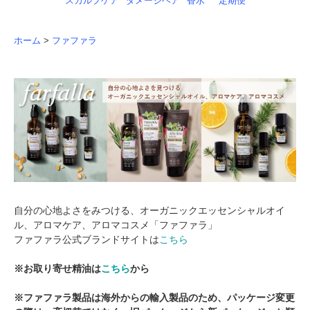
スカルプケア
ダメージヘア
香水
定期便
ホーム
>
ファファラ
自分の心地よさをみつける、オーガニックエッセンシャルオイ
ル、アロマケア、アロマコスメ「ファファラ」
ファファラ公式ブランドサイトは
こちら
※お取り寄せ精油は
こちら
から
※ファファラ製品は海外からの輸入製品のため、パッケージ変更