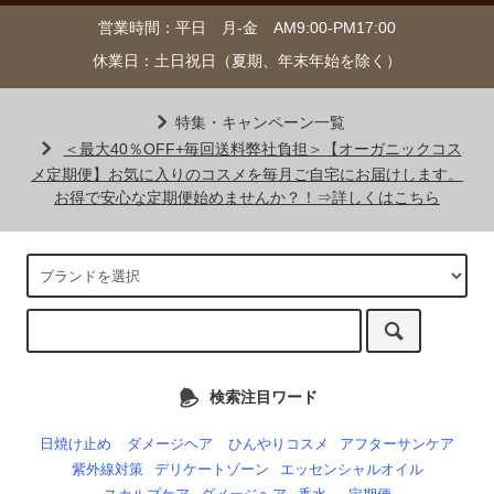
営業時間：平日 月-金 AM9:00-PM17:00
休業日：土日祝日（夏期、年末年始を除く）
特集・キャンペーン一覧
＜最大40％OFF+毎回送料弊社負担＞【オーガニックコス
メ定期便】お気に入りのコスメを毎月ご自宅にお届けします。
お得で安心な定期便始めませんか？！⇒詳しくはこちら
検索注目ワード
日焼け止め
ダメージヘア
ひんやりコスメ
アフターサンケア
紫外線対策
デリケートゾーン
エッセンシャルオイル