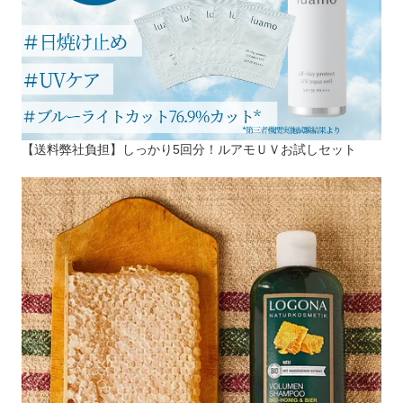
【送料弊社負担】しっかり5回分！ルアモＵＶお試しセット