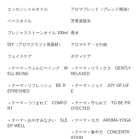
エッセンシャルオイル
アロマブレンド（ブレンド精油）
ベースオイル
芳香蒸留水
プレシャスストーンオイル 100ml
香水
DIY（アロマクラフト用基材）
アロマケア・その他
フェイスケア
ボディケア
＜テーマ＞ウェルビーイング W
＜テーマ＞リラックス GENTLY
ELL-BEING
RELAXED
＜テーマ＞リフレッシュ BE R
＜テーマ＞ジョイ JOY OF LIF
EFRESHED
E
＜テーマ＞つつまれて COMFO
＜テーマ＞守られて TO BE PR
RT
OTECTED
＜テーマ＞おやすみなさい SLE
＜テーマ＞ヨガ AROMA-YOGA
EP WELL
＜テーマ＞集中力 CONCENTR
ATION