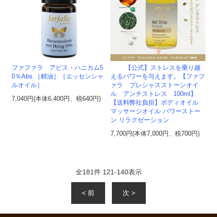
ファファラ アピス・ハニカム5
【公式】ストレスを乗り越
0％Abs.［精油］［エッセンシャ
えるパワーを与えます。【ファフ
ルオイル］
ァラ プレシャスストーンオイ
ル アンチストレス 100ml】
7,040円(本体6,400円、税640円)
【送料弊社負担】ボディオイル
マッサージオイル パワーストー
ン リラクゼーション
7,700円(本体7,000円、税700円)
全
181
件
121
-
140
表示
< 前
次 >