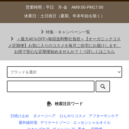
営業時間：平日 月-金 AM9:00-PM17:00
休業日：土日祝日（夏期、年末年始を除く）
特集・キャンペーン一覧
＜最大40％OFF+毎回送料弊社負担＞【オーガニックコス
メ定期便】お気に入りのコスメを毎月ご自宅にお届けします。
お得で安心な定期便始めませんか？！⇒詳しくはこちら
検索注目ワード
日焼け止め
ダメージヘア
ひんやりコスメ
アフターサンケア
紫外線対策
デリケートゾーン
エッセンシャルオイル